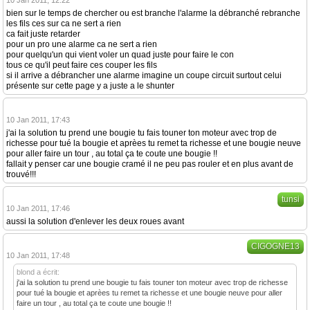
10 Jan 2011, 12:22
bien sur le temps de chercher ou est branche l'alarme la débranché rebranche
les fils ces sur ca ne sert a rien
ca fait juste retarder
pour un pro une alarme ca ne sert a rien
pour quelqu'un qui vient voler un quad juste pour faire le con
tous ce qu'il peut faire ces couper les fils
si il arrive a débrancher une alarme imagine un coupe circuit surtout celui
présente sur cette page y a juste a le shunter
10 Jan 2011, 17:43
j'ai la solution tu prend une bougie tu fais touner ton moteur avec trop de
richesse pour tué la bougie et aprèes tu remet ta richesse et une bougie neuve
pour aller faire un tour , au total ça te coute une bougie !!
fallait y penser car une bougie cramé il ne peu pas rouler et en plus avant de
trouvé!!!
tunsi
10 Jan 2011, 17:46
aussi la solution d'enlever les deux roues avant
CIGOGNE13
10 Jan 2011, 17:48
blond a écrit:
j'ai la solution tu prend une bougie tu fais touner ton moteur avec trop de richesse
pour tué la bougie et aprèes tu remet ta richesse et une bougie neuve pour aller
faire un tour , au total ça te coute une bougie !!