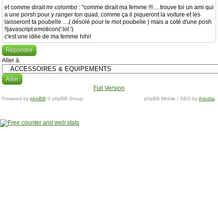
et comme dirait mr colombo : "comme dirait ma femme !!!.....trouve toi un ami qui
a une porsh pour y ranger ton quad, comme ça il piqueront la voiture et les
laisseront ta poubelle ....( désolé pour le mot poubelle ) mais a coté d'une posh
!!javascript:emoticon(':lol:')
c'est une idée de ma femme hihi!
Répondre
Aller à:
Full Version
Powered by
phpBB
© phpBB Group.
phpBB Mobile / SEO by
Artodia
.