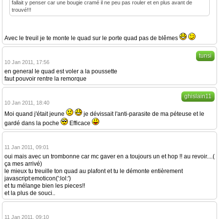
fallait y penser car une bougie cramé il ne peu pas rouler et en plus avant de
trouvé!!!
Avec le treuil je te monte le quad sur le porte quad pas de blêmes
tunsi
10 Jan 2011, 17:56
en general le quad est voler a la poussette
faut pouvoir rentre la remorque
ghislain11
10 Jan 2011, 18:40
Moi quand j'était jeune
je dévissait l'anti-parasite de ma péteuse et le
gardé dans la poche
Efficace
11 Jan 2011, 09:01
oui mais avec un trombonne car mc gaver en a toujours un et hop !! au revoir....(
ça mes arrivé)
le mieux tu treuille ton quad au plafont et tu le démonte entièrement
javascript:emoticon(':lol:')
et tu mélange bien les pieces!!
et la plus de souci..
11 Jan 2011, 09:10