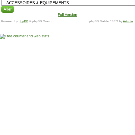
Full Version
Powered by
phpBB
© phpBB Group.
phpBB Mobile / SEO by
Artodia
.