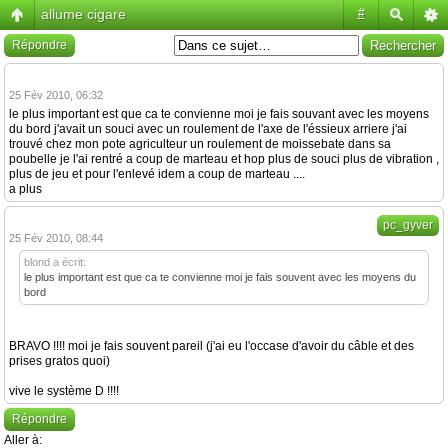
allume cigare
#
Répondre
25 Fév 2010, 06:32
le plus important est que ca te convienne moi je fais souvant avec les moyens
du bord j'avait un souci avec un roulement de l'axe de l'éssieux arriere j'ai
trouvé chez mon pote agriculteur un roulement de moissebate dans sa
poubelle je l'ai rentré a coup de marteau et hop plus de souci plus de vibration ,
plus de jeu et pour l'enlevé idem a coup de marteau ....
a plus
pc_gyver
25 Fév 2010, 08:44
blond a écrit:
le plus important est que ca te convienne moi je fais souvent avec les moyens du
bord
BRAVO !!!! moi je fais souvent pareil (j'ai eu l'occase d'avoir du câble et des
prises gratos quoi)
vive le système D !!!!
Répondre
Aller à: