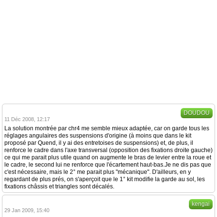
DOUDOU
11 Déc 2008, 12:17
La solution montrée par chr4 me semble mieux adaptée, car on garde tous les
réglages angulaires des suspensions d'origine (à moins que dans le kit
proposé par Quend, il y ai des entretoises de suspensions) et, de plus, il
renforce le cadre dans l'axe transversal (opposition des fixations droite gauche)
ce qui me parait plus utile quand on augmente le bras de levier entre la roue et
le cadre, le second lui ne renforce que l'écartement haut-bas.Je ne dis pas que
c'est nécessaire, mais le 2° me parait plus "mécanique". D'ailleurs, en y
regardant de plus prés, on s'aperçoit que le 1° kit modifie la garde au sol, les
fixations châssis et triangles sont décalés.
kengai
29 Jan 2009, 15:40