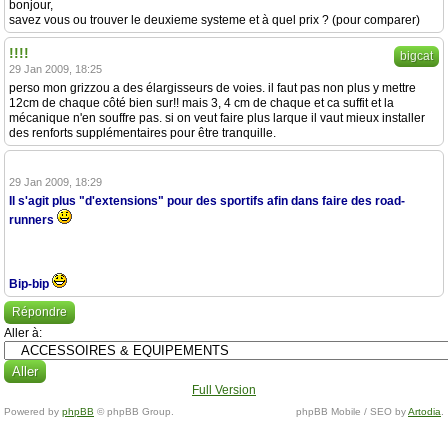
bonjour,
savez vous ou trouver le deuxieme systeme et à quel prix ? (pour comparer)
!!!!
bigcat
29 Jan 2009, 18:25
perso mon grizzou a des élargisseurs de voies. il faut pas non plus y mettre
12cm de chaque côté bien sur!! mais 3, 4 cm de chaque et ca suffit et la
mécanique n'en souffre pas. si on veut faire plus larque il vaut mieux installer
des renforts supplémentaires pour être tranquille.
29 Jan 2009, 18:29
Il s'agit plus "d'extensions" pour des sportifs afin dans faire des road-
runners
Bip-bip
Répondre
Aller à:
Full Version
Powered by
phpBB
© phpBB Group.
phpBB Mobile / SEO by
Artodia
.