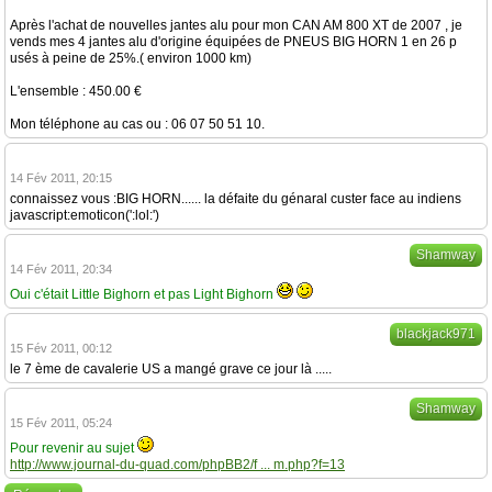
Après l'achat de nouvelles jantes alu pour mon CAN AM 800 XT de 2007 , je
vends mes 4 jantes alu d'origine équipées de PNEUS BIG HORN 1 en 26 p
usés à peine de 25%.( environ 1000 km)
L'ensemble : 450.00 €
Mon téléphone au cas ou : 06 07 50 51 10.
14 Fév 2011, 20:15
connaissez vous :BIG HORN...... la défaite du génaral custer face au indiens
javascript:emoticon(':lol:')
Shamway
14 Fév 2011, 20:34
Oui c'était Little Bighorn et pas Light Bighorn
blackjack971
15 Fév 2011, 00:12
le 7 ème de cavalerie US a mangé grave ce jour là .....
Shamway
15 Fév 2011, 05:24
Pour revenir au sujet
http://www.journal-du-quad.com/phpBB2/f ... m.php?f=13