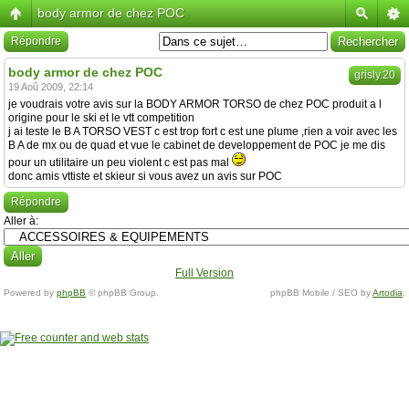
body armor de chez POC
Répondre
body armor de chez POC
grisly.20
19 Aoû 2009, 22:14
je voudrais votre avis sur la BODY ARMOR TORSO de chez POC produit a l
origine pour le ski et le vtt competition
j ai teste le B A TORSO VEST c est trop fort c est une plume ,rien a voir avec les
B A de mx ou de quad et vue le cabinet de developpement de POC je me dis
pour un utilitaire un peu violent c est pas mal
donc amis vttiste et skieur si vous avez un avis sur POC
Répondre
Aller à:
Full Version
Powered by
phpBB
© phpBB Group.
phpBB Mobile / SEO by
Artodia
.