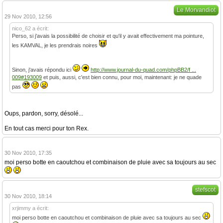
Le Morvandiot
29 Nov 2010, 12:56
nico_62 a écrit:
Perso, si j'avais la possibilité de choisir et qu'il y avait effectivement ma pointure,
les KAMVAL, je les prendrais noires
Sinon, j'avais répondu ici
http://www.journal-du-quad.com/phpBB2/f ...
009#193009
et puis, aussi, c'est bien connu, pour moi, maintenant: je ne quade
pas
Oups, pardon, sorry, désolé...
En tout cas merci pour ton Rex.
30 Nov 2010, 17:35
moi perso botte en caoutchou et combinaison de pluie avec sa toujours au sec
stefscot
30 Nov 2010, 18:14
xrjimmy a écrit:
moi perso botte en caoutchou et combinaison de pluie avec sa toujours au sec