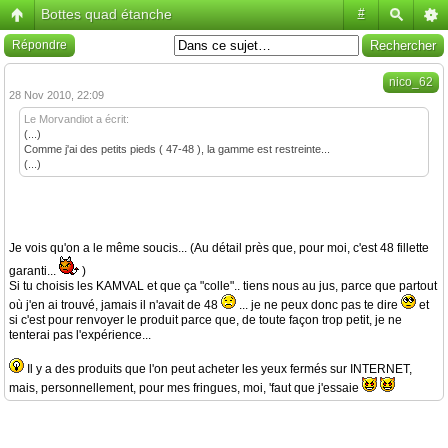
Bottes quad étanche
#
Répondre
nico_62
28 Nov 2010, 22:09
Le Morvandiot a écrit:
(...)
Comme j'ai des petits pieds ( 47-48 ), la gamme est restreinte...
(...)
Je vois qu'on a le même soucis... (Au détail près que, pour moi, c'est 48 fillette
garanti...
)
Si tu choisis les KAMVAL et que ça "colle".. tiens nous au jus, parce que partout
où j'en ai trouvé, jamais il n'avait de 48
... je ne peux donc pas te dire
et
si c'est pour renvoyer le produit parce que, de toute façon trop petit, je ne
tenterai pas l'expérience...
Il y a des produits que l'on peut acheter les yeux fermés sur INTERNET,
mais, personnellement, pour mes fringues, moi, 'faut que j'essaie