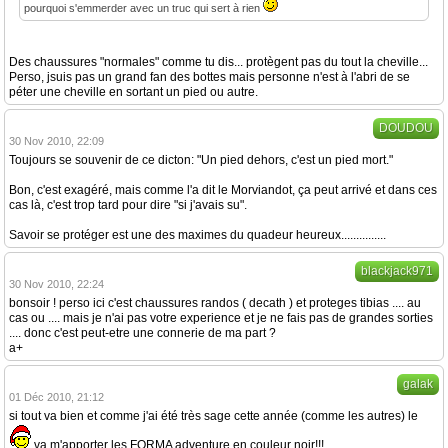
pourquoi s'emmerder avec un truc qui sert à rien
Des chaussures "normales" comme tu dis... protègent pas du tout la cheville...
Perso, jsuis pas un grand fan des bottes mais personne n'est à l'abri de se
péter une cheville en sortant un pied ou autre.
DOUDOU
30 Nov 2010, 22:09
Toujours se souvenir de ce dicton: "Un pied dehors, c'est un pied mort."
Bon, c'est exagéré, mais comme l'a dit le Morviandot, ça peut arrivé et dans ces
cas là, c'est trop tard pour dire "si j'avais su".
Savoir se protéger est une des maximes du quadeur heureux...............
blackjack971
30 Nov 2010, 22:24
bonsoir ! perso ici c'est chaussures randos ( decath ) et proteges tibias .... au
cas ou .... mais je n'ai pas votre experience et je ne fais pas de grandes sorties
.... donc c'est peut-etre une connerie de ma part ?
a+
galak
01 Déc 2010, 21:12
si tout va bien et comme j'ai été très sage cette année (comme les autres) le
va m'apporter les FORMA adventure en couleur noir!!!