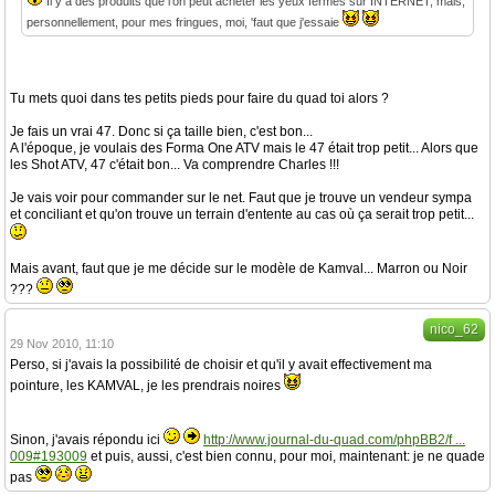
Il y a des produits que l'on peut acheter les yeux fermés sur INTERNET, mais,
personnellement, pour mes fringues, moi, 'faut que j'essaie
Tu mets quoi dans tes petits pieds pour faire du quad toi alors ?
Je fais un vrai 47. Donc si ça taille bien, c'est bon...
A l'époque, je voulais des Forma One ATV mais le 47 était trop petit... Alors que
les Shot ATV, 47 c'était bon... Va comprendre Charles !!!
Je vais voir pour commander sur le net. Faut que je trouve un vendeur sympa
et conciliant et qu'on trouve un terrain d'entente au cas où ça serait trop petit...
Mais avant, faut que je me décide sur le modèle de Kamval... Marron ou Noir
???
nico_62
29 Nov 2010, 11:10
Perso, si j'avais la possibilité de choisir et qu'il y avait effectivement ma
pointure, les KAMVAL, je les prendrais noires
Sinon, j'avais répondu ici
http://www.journal-du-quad.com/phpBB2/f ...
009#193009
et puis, aussi, c'est bien connu, pour moi, maintenant: je ne quade
pas