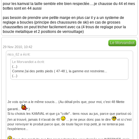
pour les kamval la taille semble etre bien respectée.....je chausse du 44 et mes
bottes sont en 44 aussi
pas besoin de prendre une petite marge en plus car il y a un systeme de
reglage a boucles (principe des chaussures de ski) en cas de grosses
chaussettes on peut tricher facilement avec ca (4 trous de reglage pour la
boucle metallique et 2 positions de verrouillage)
Le Morvandiot
29 Nov 2010, 10:42
nico_62 a écrit:
Le Morvandiot a écrit:
(...)
Comme j'ai des petits pieds ( 47-48 ), la gamme est restreinte...
(...)
Je vois qu'on a le même soucis... (Au détail près que, pour moi, c'est 48 fillette
garanti...
)
Si tu choisis les KAMVAL et que ça "colle".. tiens nous au jus, parce que partout où
j'en ai trouvé, jamais il n'avait de 48
... je ne peux donc pas te dire
et si c'est
pour renvoyer le produit parce que, de toute façon trop petit, je ne tenterai pas
l'expérience...