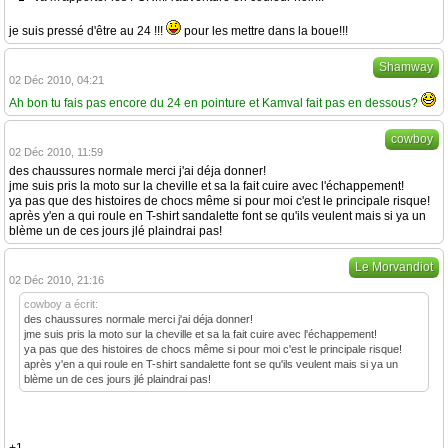
je suis pressé d'être au 24 !!!
pour les mettre dans la boue!!!
Shamway
02 Déc 2010, 04:21
Ah bon tu fais pas encore du 24 en pointure et Kamval fait pas en dessous?
cowboy
02 Déc 2010, 11:59
des chaussures normale merci j'ai déja donner!
jme suis pris la moto sur la cheville et sa la fait cuire avec l'échappement!
ya pas que des histoires de chocs même si pour moi c'est le principale risque!
après y'en a qui roule en T-shirt sandalette font se qu'ils veulent mais si ya un
blème un de ces jours jlé plaindrai pas!
Le Morvandiot
02 Déc 2010, 21:16
cowboy a écrit:
des chaussures normale merci j'ai déja donner!
jme suis pris la moto sur la cheville et sa la fait cuire avec l'échappement!
ya pas que des histoires de chocs même si pour moi c'est le principale risque!
après y'en a qui roule en T-shirt sandalette font se qu'ils veulent mais si ya un
blème un de ces jours jlé plaindrai pas!