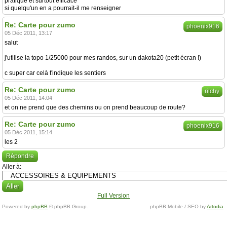
pratique et surtout efficace
si quelqu'un en a pourrait-il me renseigner
Re: Carte pour zumo
phoenix916
05 Déc 2011, 13:17
salut
j'utilise la topo 1/25000 pour mes randos, sur un dakota20 (petit écran !)
c super car celà t'indique les sentiers
Re: Carte pour zumo
ritchy
05 Déc 2011, 14:04
et on ne prend que des chemins ou on prend beaucoup de route?
Re: Carte pour zumo
phoenix916
05 Déc 2011, 15:14
les 2
Répondre
Aller à:
Full Version
Powered by
phpBB
© phpBB Group.
phpBB Mobile / SEO by
Artodia
.