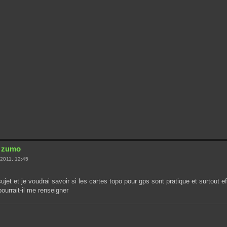
r zumo
2011, 12:45
sujet et je voudrai savoir si les cartes topo pour gps sont pratique et surtout e
pourrait-il me renseigner