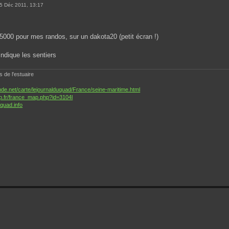
5 Déc 2011, 13:17
1/25000 pour mes randos, sur un dakota20 (petit écran !)
indique les sentiers
de l'estuaire
e.net/carte/lejournalduquad/France/seine-maritime.html
p.fr/france_map.php?id=3104l
-quad.info