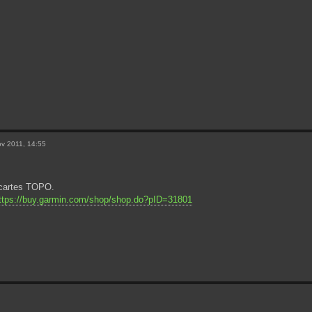
v 2011, 14:55
s cartes TOPO.
ttps://buy.garmin.com/shop/shop.do?pID=31801