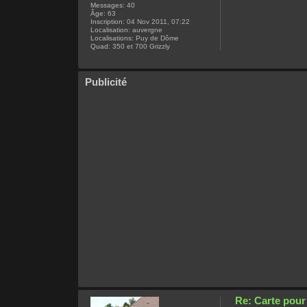
Messages:
40
Âge:
63
Inscription:
04 Nov 2011, 07:22
Localisation:
auvergne
Localisations:
Puy de Dôme
Quad:
350 et 700 Grizzly
Publicité
Re: Carte pou