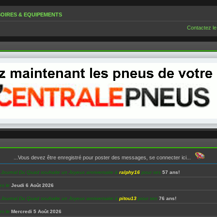
OIRES & EQUIPEMENTS
Contactez le
...Vous devez être enregistré pour poster des messages, se connecter ici...
e Journal Du Quad souhaite un Joyeux anniversaire à
ralphy16
pour ses
57 ans!
es le
Jeudi 6 Août 2026
e Journal Du Quad souhaite un Joyeux anniversaire à
pitou13
pour ses
76 ans!
es le
Mercredi 5 Août 2026