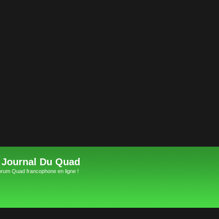
 Journal Du Quad
orum Quad francophone en ligne !