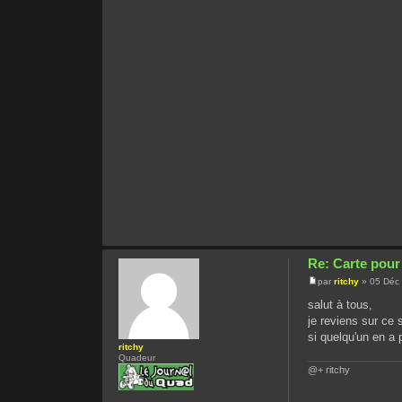
Re: Carte pou
par
ritchy
» 05 Déc 
salut à tous,
je reviens sur ce 
si quelqu'un en a 
ritchy
Quadeur
@+ ritchy