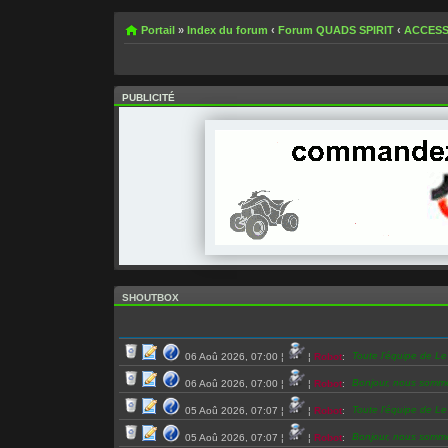
Portail
»
Index du forum
‹
Forum QUADS SPIRIT
‹
ACCESS
PUBLICITÉ
SHOUTBOX
Toute l’équipe de L
06 Aoû 2026, 07:00
¦
¦
Robot
:
Bonjour, nous somm
06 Aoû 2026, 07:00
¦
¦
Robot
:
Toute l’équipe de L
05 Aoû 2026, 07:07
¦
¦
Robot
:
Bonjour, nous somm
05 Aoû 2026, 07:07
¦
¦
Robot
: