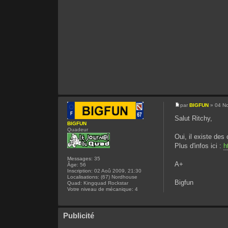
par
BIGFUN
» 04 No
Salut Ritchy,
BIGFUN
Quadeur
Oui, il existe de
Plus d'infos ici :
h
Messages:
35
A+
Âge:
56
Inscription:
02 Aoû 2009, 21:30
Localisations:
(67) Nordhouse
Bigfun
Quad:
Kingquad Rockstar
Votre niveau de mécanique:
4
Publicité