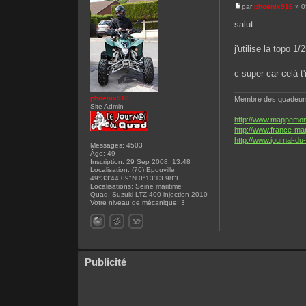
par
phoenix916
» 0
salut
j'utilise la topo 
c super car celà t'
phoenix916
Membre des quadeurs 
Site Admin
http://www.mappemond
http://www.france-ma
http://www.journal-du
Messages:
4503
Âge:
49
Inscription:
29 Sep 2008, 13:48
Localisation:
(76) Epouville
49°33'44.09"N 0°13'13.98"E
Localisations:
Seine maritime
Quad:
Suzuki LTZ 400 injection 2010
Votre niveau de mécanique:
3
Publicité