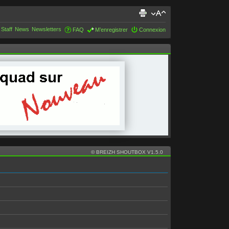
 Staff
News
Newsletters
FAQ
M’enregistrer
Connexion
© BREIZH SHOUTBOX V1.5.0