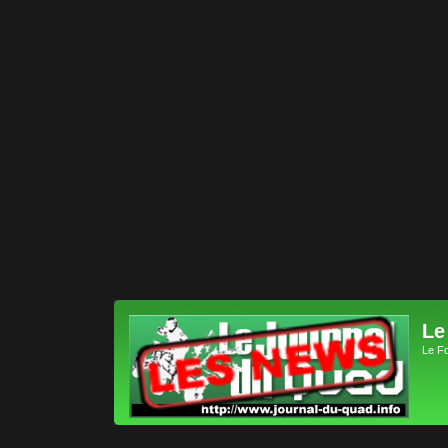
Le
Le F