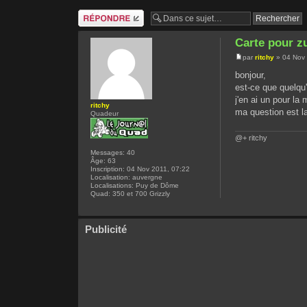
Répondre
Carte pour 
par
ritchy
» 04 Nov 
bonjour,
est-ce que quelqu
j'en ai un pour la
ritchy
ma question est la
Quadeur
@+ ritchy
Messages:
40
Âge:
63
Inscription:
04 Nov 2011, 07:22
Localisation:
auvergne
Localisations:
Puy de Dôme
Quad:
350 et 700 Grizzly
Publicité