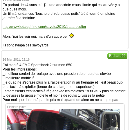
En parlant des 4 sans cul, j'ai une anecdote croustillante qui est arrivée y a
quelques mois.
Un film à tendances "touche pipi rebrousse poils" à été tourné en pleine
journée à la fontaine.
http://www.ledauphine.com/savoie/2010/1 ... articulier
Alors j'irai les voir oui, mais d'un autre oeil
Ils sont sympa ces savoyards
Richard05
16 Mar 2011, 22:18
J'ai monté 4 EMC Sportshock 2 sur mon 850
Pour les impressions:
_ meilleur confort de roulage avec une pression de pneu plus élévée
_ meilleure motricité
_le quad ne s'écrase plus ni à l'accélération ni au freinage et il est beaucoup
plus facile à exploiter (tenue de cap largement supérieure)
_amortisseurs trés faciles à régler avec les molettes : si tu veux plus de confort
tu dévisses la grosse molette et moins de roulis tu visses la petite
Pour moi que du bon à part le prix mais quand on aime on ne compte pas
Fichiers joints