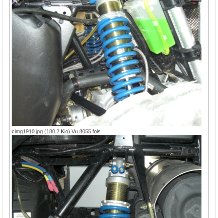
cimg1910.jpg (180.2 Kio) Vu 8055 fois