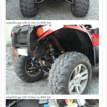
cimg1921.jpg (180.21 Kio) Vu 8055 fois
cimg1922.jpg (197.23 Kio) Vu 8055 fois