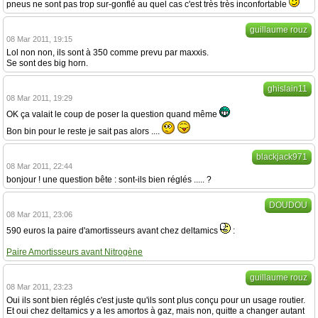
pneus ne sont pas trop sur-gonflé au quel cas c'est très très inconfortable
guillaume rouz
08 Mar 2011, 19:15
Lol non non, ils sont à 350 comme prevu par maxxis.
Se sont des big horn.
ghislain11
08 Mar 2011, 19:29
OK ça valait le coup de poser la question quand même
Bon bin pour le reste je sait pas alors ....
blackjack971
08 Mar 2011, 22:44
bonjour ! une question bête : sont-ils bien réglés ..... ?
DOUDOU
08 Mar 2011, 23:06
590 euros la paire d'amortisseurs avant chez deltamics
:
Paire Amortisseurs avant Nitrogène
guillaume rouz
08 Mar 2011, 23:23
Oui ils sont bien réglés c'est juste qu'ils sont plus conçu pour un usage routier.
Et oui chez deltamics y a les amortos à gaz, mais non, quitte a changer autant