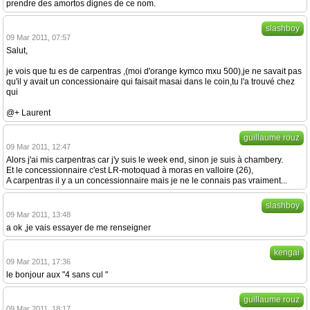
prendre des amortos dignes de ce nom.
slashboy
09 Mar 2011, 07:57
Salut,
je vois que tu es de carpentras ,(moi d'orange kymco mxu 500),je ne savait pas
qu'il y avait un concessionaire qui faisait masai dans le coin,tu l'a trouvé chez
qui
@+ Laurent
guillaume rouz
09 Mar 2011, 12:47
Alors j'ai mis carpentras car j'y suis le week end, sinon je suis à chambery.
Et le concessionnaire c'est LR-motoquad à moras en valloire (26),
A carpentras il y a un concessionnaire mais je ne le connais pas vraiment...
slashboy
09 Mar 2011, 13:48
a ok ,je vais essayer de me renseigner
kengai
09 Mar 2011, 17:36
le bonjour aux "4 sans cul "
guillaume rouz
09 Mar 2011, 18:17