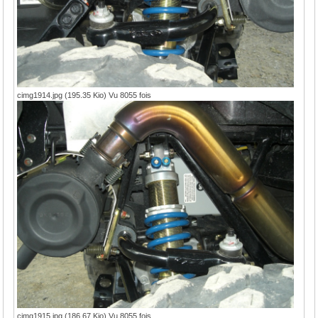
cimg1914.jpg (195.35 Kio) Vu 8055 fois
cimg1915.jpg (186.67 Kio) Vu 8055 fois