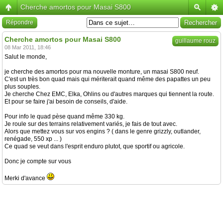
Cherche amortos pour Masai S800
Répondre
Cherche amortos pour Masai S800
guillaume rouz
08 Mar 2011, 18:46
Salut le monde,
je cherche des amortos pour ma nouvelle monture, un masai S800 neuf.
C'est un très bon quad mais qui mériterait quand même des papattes un peu
plus souples.
Je cherche Chez EMC, Elka, Ohlins ou d'autres marques qui tiennent la route.
Et pour se faire j'ai besoin de conseils, d'aide.
Pour info le quad pèse quand même 330 kg.
Je roule sur des terrains relativement variés, je fais de tout avec.
Alors que mettez vous sur vos engins ? ( dans le genre grizzly, outlander,
renégade, 550 xp ... )
Ce quad se veut dans l'esprit enduro plutot, que sportif ou agricole.
Donc je compte sur vous
Merki d'avance