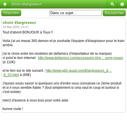
choix élargisseur
Répondre
choix élargisseur
18 Mai 2009, 14:47
Tout d'abord BONJOUR à Tous !!
Voila j'ai un masai 360 demon et je souhaite l'équiper d'élargisseur pour le train
arrière.
j'ai le choix entre les modeles de deltamics (l'importateur de la marque)
ci-joint le lien internet :
http://www.deltamics.com/accessoire.php ... enre=roues
(à 110€)
et le lien sur le site suivant :
http://www.gt2i-quad.com/Elargisseurs_d ...
-9_53.html
à (69€)
J'aurais voulu savoir si quelques uns d'entre vous connaisse ce 2ème produit
et si il vous semble fiable ? (tout simplement si cela vaut le coup et surtout si
c'est solide)
merci d'avance à vous tous pour votre aide
bonne route !