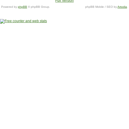
Full Version
Powered by
phpBB
© phpBB Group.
phpBB Mobile / SEO by
Artodia
.