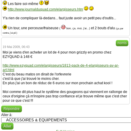
Les faire soi-même
http://www.journalduquad.com/elargisseurs.htm
Y'a rien de compliquer là-dedans... faut juste avoir un petit peu d'outils...
Un tour, une perceuse/fraiseuse
et 2 bouts d'alu
(
bon, ça, moi, j'ai...)
(ça, par
contre, j'ai pô )
norris
19 Mai 2009, 06:43
Moi je viens d'en acheter un lot de 4 pour mon grizzly en promo chez
EZYQUAD à 148 €
http://www.ezyquad.com/elargisseurs/1813-pack-de-4-elargisseurs-av-ar-
art.html
C'est du beau matos on dirait de l'orfevrerie
c'est là que j'ai trouvé le moins cher.
En plus j'ai un bon de réduc de 6 euros sur mon prochain achat kool !
Moi comme dit plus haut le systême des gougeons qui viennent en rallonge de
ceux d'origine çà m'inspire pas trop confiance et je trouve même que c'est cher
pour ce que c'est !!!
Répondre
Aller à: