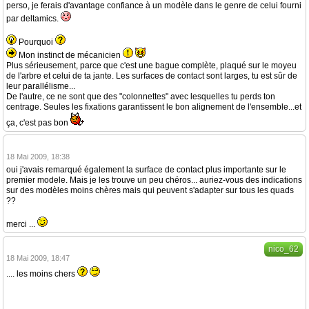
perso, je ferais d'avantage confiance à un modèle dans le genre de celui fourni
par deltamics.
Pourquoi
Mon instinct de mécanicien
Plus sérieusement, parce que c'est une bague complète, plaqué sur le moyeu
de l'arbre et celui de ta jante. Les surfaces de contact sont larges, tu est sûr de
leur parallélisme...
De l'autre, ce ne sont que des "colonnettes" avec lesquelles tu perds ton
centrage. Seules les fixations garantissent le bon alignement de l'ensemble...et
ça, c'est pas bon
18 Mai 2009, 18:38
oui j'avais remarqué également la surface de contact plus importante sur le
premier modele. Mais je les trouve un peu chéros... auriez-vous des indications
sur des modèles moins chères mais qui peuvent s'adapter sur tous les quads
??
merci ...
nico_62
18 Mai 2009, 18:47
.... les moins chers