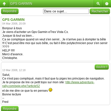
GPS GARMIN
Répondre
GPS GARMIN
04 Mar 2008, 20:09
Bonjour à tous
Je viens d'acheter un Gps Garmin eTrex Vista Cx.
Jusque là tout va bien...
Ca se complique quand on veut s'en servir... Je n'arrive pas à dompter la bête
!!! C'est peut être moi qui suis bête, ou fait il être polytechnicien pour s'en servir
????
HELP !!!!!
Merci d'avance.
Christophe.
daubie-f
13 Mar 2008, 12:18
Salut,
Ce n'est pas compliqué, mais il faut que tu piges les principes de navigation.
Je te propose de lire ce petit topo sur mon site:
http://www.adventure-
rally.com/spip.php?article52
et de me dire ce que tu en penses
Bonne lecture
--
Fred
Répondre