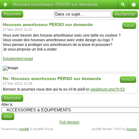
Housses amortisseur PERSO sur demande
Répondre
Housses amortisseur PERSO sur demande
kapaz
27 Nov 2013, 21:22
Vous aver besoin des housse amortisseur avec une taille ou couleur ?
Vous vouler des housses amortisseur avec votre design ou logo ?
Vous penser à proteger vos amortisseurs de la boue et poussier?
Je vous propose un link a visiter
Equipement quad
Re: Housses amortisseur PERSO sur demande
fiona19
27 Nov 2013, 21:34
Bonsoir, tu pourrais nous dire qui tu es s'il te plaît ici
viewforum.php?f=53
Répondre
Aller à:
Full Version
Powered by
phpBB
© phpBB Group.
phpBB Mobile / SEO by
Artodia
.