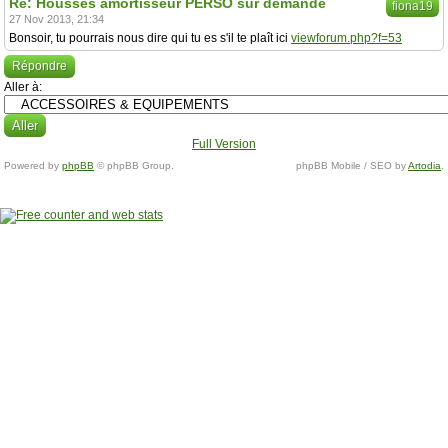
Re: Housses amortisseur PERSO sur demande
fiona19
27 Nov 2013, 21:34
Bonsoir, tu pourrais nous dire qui tu es s'il te plaît ici
viewforum.php?f=53
Répondre
Aller à:
Full Version
Powered by
phpBB
© phpBB Group.
phpBB Mobile / SEO by
Artodia
.