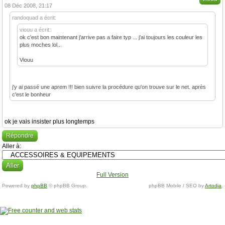
08 Déc 2008, 21:17
randoquad a écrit:
viouu a écrit:
ok c'est bon maintenant j'arrive pas a faire typ ... j'ai toujours les couleur les
plus moches lol...
Viouu
j'y ai passé une aprem !!! bien suivre la procédure qu'on trouve sur le net. après
c'est le bonheur
ok je vais insister plus longtemps
Répondre
Aller à:
Full Version
Powered by
phpBB
© phpBB Group.
phpBB Mobile / SEO by
Artodia
.