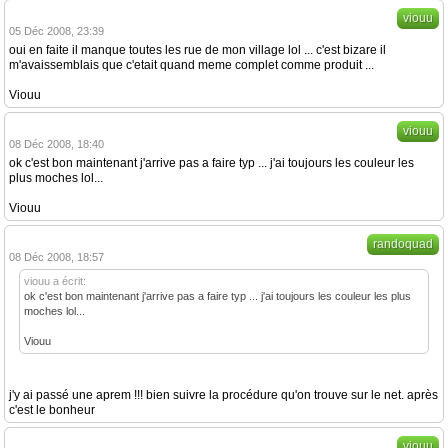
viouu
05 Déc 2008, 23:39
oui en faite il manque toutes les rue de mon village lol ... c'est bizare il
m'avaissemblais que c'etait quand meme complet comme produit ...
Viouu
viouu
08 Déc 2008, 18:40
ok c'est bon maintenant j'arrive pas a faire typ ... j'ai toujours les couleur les
plus moches lol...
Viouu
randoquad
08 Déc 2008, 18:57
viouu a écrit:
ok c'est bon maintenant j'arrive pas a faire typ ... j'ai toujours les couleur les plus
moches lol...
Viouu
j'y ai passé une aprem !!! bien suivre la procédure qu'on trouve sur le net. après
c'est le bonheur
viouu