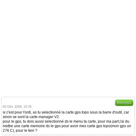
thierry02
05 Déc 2008, 19:35
si c'est pour l'ordi, as tu selectionné la carte gps topo sous la barre d'outil, car
sinon se sont la carte manager V2
pour le gps, tu dois aussi selectionné ds le menu ta carte, pour ma part j'ai du
mettre une carte memoire ds le gps pour avoir mes carte gps topo(mon gps un
276 C), pour le tien ?