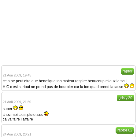
raptor
21 Aoû 2009, 19:45
cela ne peut etre que benefique ton moteur respire beaucoup mieux le seul
HIC c est surtout ne prend pas de bourbier car la ton quad prend la tasse
grisly.20
21 Aoû 2009, 21:50
super
chez moi c est plutot sec
ca va faire l affaire
raptor 62
24 Aoû 2009, 20:21