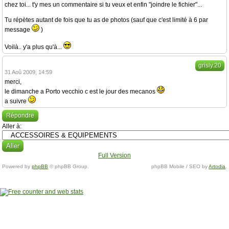
chez toi... t'y mes un commentaire si tu veux et enfin "joindre le fichier"...
Tu répètes autant de fois que tu as de photos (sauf que c'est limité à 6 par
message
)
Voilà.. y'a plus qu'à...
grisly.20
31 Aoû 2009, 14:59
merci,
le dimanche a Porto vecchio c est le jour des mecanos
a suivre
Répondre
Aller à:
Full Version
Powered by
phpBB
© phpBB Group.
phpBB Mobile / SEO by
Artodia
.