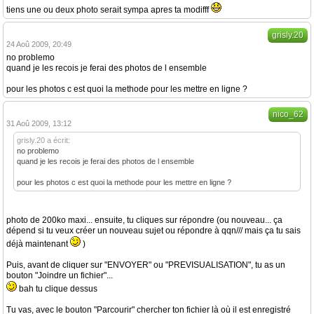
tiens une ou deux photo serait sympa apres ta modifff
grisly.20
24 Aoû 2009, 20:49
no problemo
quand je les recois je ferai des photos de l ensemble
pour les photos c est quoi la methode pour les mettre en ligne ?
nico_62
31 Aoû 2009, 13:12
grisly.20 a écrit:
no problemo
quand je les recois je ferai des photos de l ensemble
pour les photos c est quoi la methode pour les mettre en ligne ?
photo de 200ko maxi... ensuite, tu cliques sur répondre (ou nouveau... ça
dépend si tu veux créer un nouveau sujet ou répondre à qqn/// mais ça tu sais
déjà maintenant
)
Puis, avant de cliquer sur "ENVOYER" ou "PREVISUALISATION", tu as un
bouton "Joindre un fichier"...
bah tu clique dessus
Tu vas, avec le bouton "Parcourir" chercher ton fichier là où il est enregistré