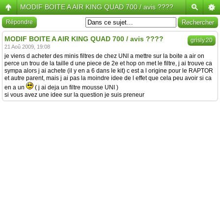
MODIF BOITE A AIR KING QUAD 700 / avis ????
Répondre
MODIF BOITE A AIR KING QUAD 700 / avis ????
grisly.20
21 Aoû 2009, 19:08
je viens d acheter des minis filtres de chez UNI a mettre sur la boite a air on
perce un trou de la taille d une piece de 2e et hop on met le filtre, j ai trouve ca
sympa alors j ai achete (il y en a 6 dans le kit) c est a l origine pour le RAPTOR
et autre parent, mais j ai pas la moindre idee de l effet que cela peu avoir si ca
en a un
( j ai deja un filtre mousse UNI )
si vous avez une idee sur la question je suis preneur