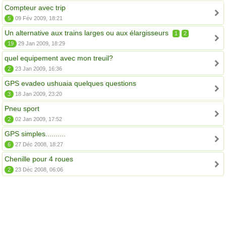
Compteur avec trip
5
09 Fév 2009, 18:21
Un alternative aux trains larges ou aux élargisseurs
1
2
19
29 Jan 2009, 18:29
quel equipement avec mon treuil?
2
23 Jan 2009, 16:36
GPS evadeo ushuaia quelques questions
3
18 Jan 2009, 23:20
Pneu sport
2
02 Jan 2009, 17:52
GPS simples..........
6
27 Déc 2008, 18:27
Chenille pour 4 roues
2
23 Déc 2008, 06:06