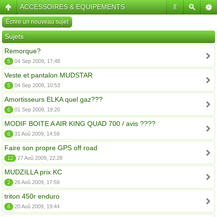
ACCESSOIRES & EQUIPEMENTS
#
Écrire un nouveau sujet
Sujets
Remorque?
5
04 Sep 2009, 17:48
Veste et pantalon MUDSTAR
5
04 Sep 2009, 10:53
Amortisseurs ELKA quel gaz???
6
01 Sep 2009, 19:20
MODIF BOITE A AIR KING QUAD 700 / avis ????
6
31 Aoû 2009, 14:59
Faire son propre GPS off road
12
27 Aoû 2009, 22:28
MUDZILLA prix KC
2
26 Aoû 2009, 17:59
triton 450r enduro
6
20 Aoû 2009, 19:44