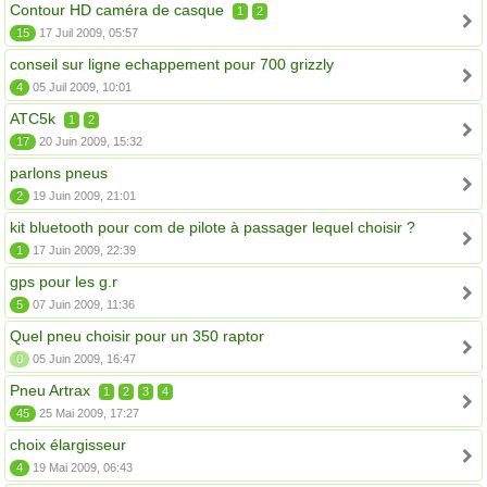
Contour HD caméra de casque
1
2
15
17 Juil 2009, 05:57
conseil sur ligne echappement pour 700 grizzly
4
05 Juil 2009, 10:01
ATC5k
1
2
17
20 Juin 2009, 15:32
parlons pneus
2
19 Juin 2009, 21:01
kit bluetooth pour com de pilote à passager lequel choisir ?
1
17 Juin 2009, 22:39
gps pour les g.r
5
07 Juin 2009, 11:36
Quel pneu choisir pour un 350 raptor
0
05 Juin 2009, 16:47
Pneu Artrax
1
2
3
4
45
25 Mai 2009, 17:27
choix élargisseur
4
19 Mai 2009, 06:43