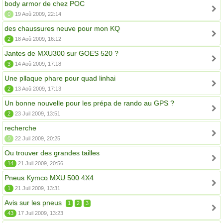
body armor de chez POC
0
19 Aoû 2009, 22:14
des chaussures neuve pour mon KQ
2
18 Aoû 2009, 16:12
Jantes de MXU300 sur GOES 520 ?
3
14 Aoû 2009, 17:18
Une pllaque phare pour quad linhai
2
13 Aoû 2009, 17:13
Un bonne nouvelle pour les prépa de rando au GPS ?
2
23 Juil 2009, 13:51
recherche
0
22 Juil 2009, 20:25
Ou trouver des grandes tailles
14
21 Juil 2009, 20:56
Pneus Kymco MXU 500 4X4
1
21 Juil 2009, 13:31
Avis sur les pneus
1
2
3
43
17 Juil 2009, 13:23