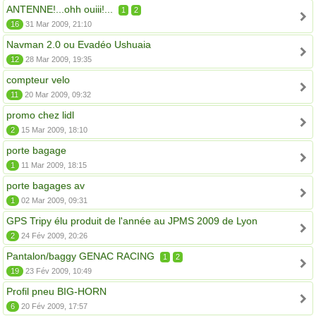
ANTENNE!...ohh ouiii!...
1
2
16
31 Mar 2009, 21:10
Navman 2.0 ou Evadéo Ushuaia
12
28 Mar 2009, 19:35
compteur velo
11
20 Mar 2009, 09:32
promo chez lidl
2
15 Mar 2009, 18:10
porte bagage
1
11 Mar 2009, 18:15
porte bagages av
1
02 Mar 2009, 09:31
GPS Tripy élu produit de l'année au JPMS 2009 de Lyon
2
24 Fév 2009, 20:26
Pantalon/baggy GENAC RACING
1
2
19
23 Fév 2009, 10:49
Profil pneu BIG-HORN
6
20 Fév 2009, 17:57