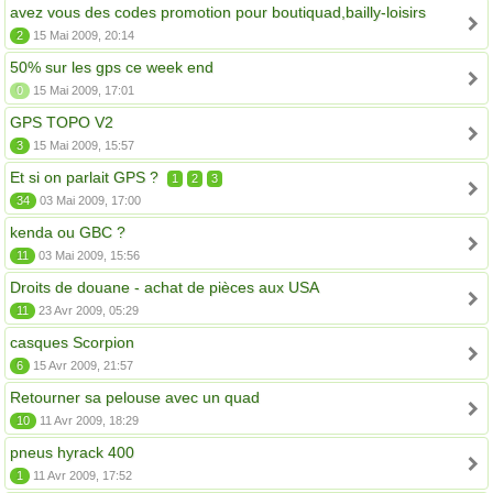
avez vous des codes promotion pour boutiquad,bailly-loisirs
2
15 Mai 2009, 20:14
50% sur les gps ce week end
0
15 Mai 2009, 17:01
GPS TOPO V2
3
15 Mai 2009, 15:57
Et si on parlait GPS ?
1
2
3
34
03 Mai 2009, 17:00
kenda ou GBC ?
11
03 Mai 2009, 15:56
Droits de douane - achat de pièces aux USA
11
23 Avr 2009, 05:29
casques Scorpion
6
15 Avr 2009, 21:57
Retourner sa pelouse avec un quad
10
11 Avr 2009, 18:29
pneus hyrack 400
1
11 Avr 2009, 17:52