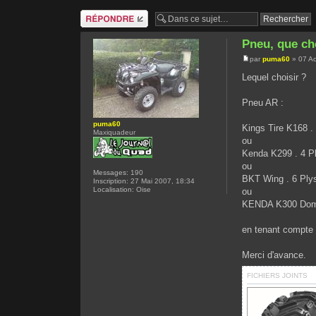
Répondre
Pneu, que ch
par
puma60
» 07 Ao
Lequel choisir ?
Pneu AR :
puma60
Kings Tire K168 . 
Maxiquadeur
ou
Kenda K299 . 4 P
ou
Messages:
190
BKT Wing . 6 Plys
Inscription:
27 Mai 2007, 18:34
Localisation:
Oise
ou
KENDA K300 Domin
en tenant compte 
Merci d'avance.
FICHIERS JOINTS