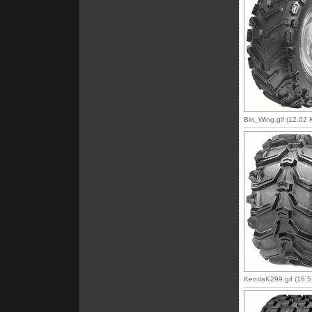
Bkt_Wing.gif (12.02 
KendaK299.gif (16.5 