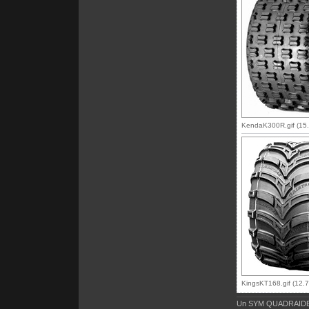
KendaK300R.gif (15.
KingsKT168.gif (12.7
Un SYM QUADRAIDE