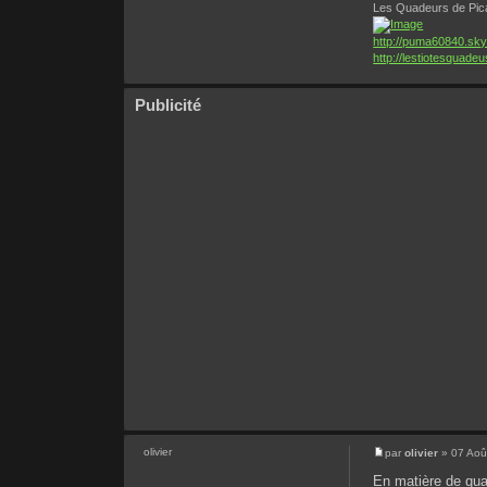
Les Quadeurs de Pic
http://puma60840.sk
http://lestiotesquadeu
Publicité
olivier
par
olivier
» 07 Aoû
En matière de qua