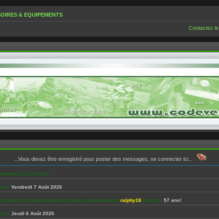
OIRES & EQUIPEMENTS
Contactez le
...Vous devez être enregistré pour poster des messages, se connecter ici...
ienvenue sur le forum...
es le
Vendredi 7 Août 2026
e Journal Du Quad souhaite un Joyeux anniversaire à
ralphy16
pour ses
57 ans!
es le
Jeudi 6 Août 2026