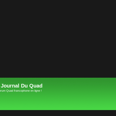
 Journal Du Quad
orum Quad francophone en ligne !