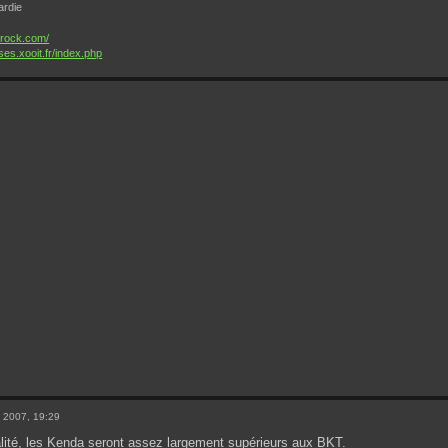
ardie
yrock.com/
ses.xooit.fr/index.php
 2007, 19:29
lité, les Kenda seront assez largement supérieurs aux BKT.