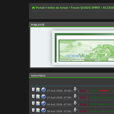
Portail
»
Index du forum
‹
Forum QUADS SPIRIT
‹
ACCESS
PUBLICITÉ
SHOUTBOX
Bonjour
fiona19
et b
07 Aoû 2026, 20:46
¦
¦
Robot
:
Bonjour, nous somm
07 Aoû 2026, 07:08
¦
¦
Robot
:
Toute l’équipe de L
06 Aoû 2026, 07:00
¦
¦
Robot
:
Bonjour, nous somm
06 Aoû 2026, 07:00
¦
¦
Robot
: