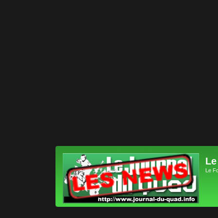
Le
Le F