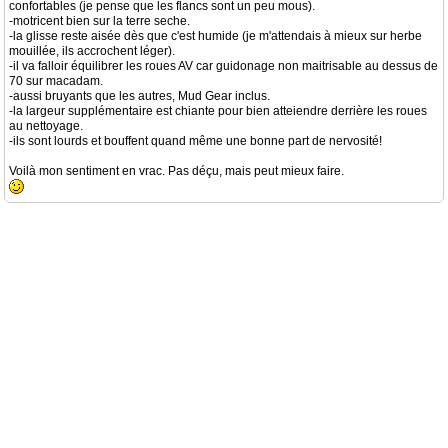
confortables (je pense que les flancs sont un peu mous).
-motricent bien sur la terre seche.
-la glisse reste aisée dès que c'est humide (je m'attendais à mieux sur herbe
mouillée, ils accrochent léger).
-il va falloir équilibrer les roues AV car guidonage non maitrisable au dessus de
70 sur macadam.
-aussi bruyants que les autres, Mud Gear inclus.
-la largeur supplémentaire est chiante pour bien atteiendre derrière les roues
au nettoyage.
-ils sont lourds et bouffent quand même une bonne part de nervosité!
Voilà mon sentiment en vrac. Pas déçu, mais peut mieux faire.