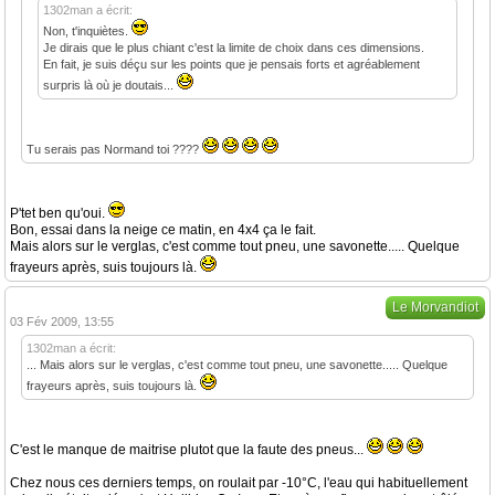
1302man a écrit:
Non, t'inquiètes.
Je dirais que le plus chiant c'est la limite de choix dans ces dimensions.
En fait, je suis déçu sur les points que je pensais forts et agréablement
surpris là où je doutais...
Tu serais pas Normand toi ????
P'tet ben qu'oui.
Bon, essai dans la neige ce matin, en 4x4 ça le fait.
Mais alors sur le verglas, c'est comme tout pneu, une savonette..... Quelque
frayeurs après, suis toujours là.
Le Morvandiot
03 Fév 2009, 13:55
1302man a écrit:
... Mais alors sur le verglas, c'est comme tout pneu, une savonette..... Quelque
frayeurs après, suis toujours là.
C'est le manque de maitrise plutot que la faute des pneus...
Chez nous ces derniers temps, on roulait par -10°C, l'eau qui habituellement