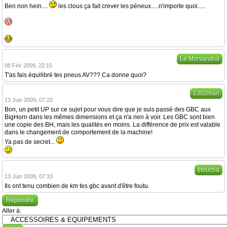
Ben non hein....
les clous ça fait crever les péneux.....n'importe quoi.....
Le Morvandiot
08 Fév 2009, 22:15
T'as fais équilibré tes pneus AV??? Ca donne quoi?
1302man
13 Juin 2009, 07:22
Bon, un petit UP sur ce sujet pour vous dire que je suis passé des GBC aux
BigHorn dans les mêmes dimensions et ça n'a rien à voir. Les GBC sont bien
une copie des BH, mais les qualités en moins. La différence de prix est valable
dans le changement de comportement de la machine!
Ya pas de secret...
titoucha
13 Juin 2009, 07:33
Ils ont tenu combien de km tes gbc avant d'être foutu.
Répondre
Aller à: