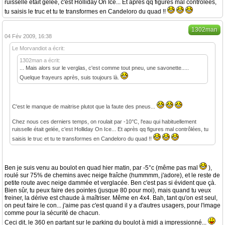
ruisselle était gelée, c'est Holliday On Ice... Et après qq figures mal contrôlées,
tu saisis le truc et tu te transformes en Candeloro du quad !!
1302man
04 Fév 2009, 16:38
Le Morvandiot a écrit:
1302man a écrit:
... Mais alors sur le verglas, c'est comme tout pneu, une savonette.....
Quelque frayeurs après, suis toujours là.
C'est le manque de maitrise plutot que la faute des pneus...
Chez nous ces derniers temps, on roulait par -10°C, l'eau qui habituellement
ruisselle était gelée, c'est Holliday On Ice... Et après qq figures mal contrôlées, tu
saisis le truc et tu te transformes en Candeloro du quad !!
Ben je suis venu au boulot en quad hier matin, par -5°c (même pas mal
),
roulé sur 75% de chemins avec neige fraîche (hummmm, j'adore), et le reste de
petite route avec neige dammée et verglacée. Ben c'est pas si évident que çà.
Bien sûr, tu peux faire des pointes (jusque 80 pour moi), mais quand tu veux
freiner, la dérive est chaude à maîtriser. Même en 4x4. Bah, tant qu'on est seul,
on peut faire le con... j'aime pas c'est quand il y a d'autres usagers, pour l'image
comme pour la sécurité de chacun.
Ceci dit, le 360 en partant sur le parking du boulot à midi a impressionné...