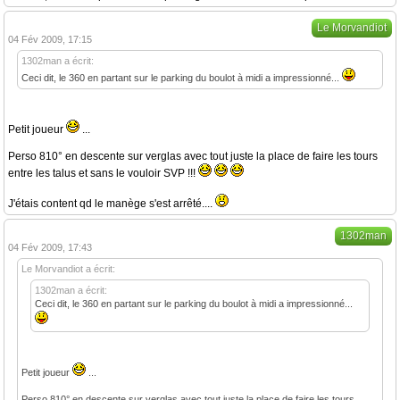
Le Morvandiot
04 Fév 2009, 17:15
1302man a écrit:
Ceci dit, le 360 en partant sur le parking du boulot à midi a impressionné...
Petit joueur
...
Perso 810° en descente sur verglas avec tout juste la place de faire les tours
entre les talus et sans le vouloir SVP !!!
J'étais content qd le manège s'est arrêté....
1302man
04 Fév 2009, 17:43
Le Morvandiot a écrit:
1302man a écrit:
Ceci dit, le 360 en partant sur le parking du boulot à midi a impressionné...
Petit joueur
...
Perso 810° en descente sur verglas avec tout juste la place de faire les tours