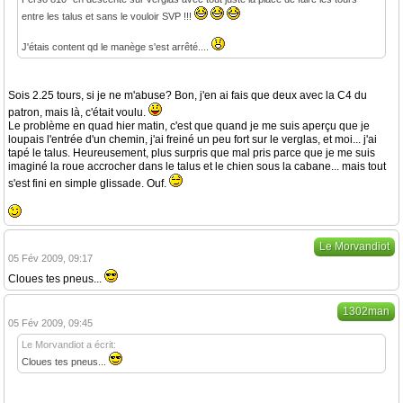
entre les talus et sans le vouloir SVP !!!
J'étais content qd le manège s'est arrêté....
Sois 2.25 tours, si je ne m'abuse? Bon, j'en ai fais que deux avec la C4 du
patron, mais là, c'était voulu.
Le problème en quad hier matin, c'est que quand je me suis aperçu que je
loupais l'entrée d'un chemin, j'ai freiné un peu fort sur le verglas, et moi... j'ai
tapé le talus. Heureusement, plus surpris que mal pris parce que je me suis
imaginé la roue accrocher dans le talus et le chien sous la cabane... mais tout
s'est fini en simple glissade. Ouf.
Le Morvandiot
05 Fév 2009, 09:17
Cloues tes pneus...
1302man
05 Fév 2009, 09:45
Le Morvandiot a écrit:
Cloues tes pneus...