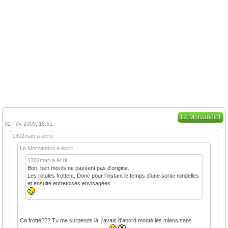
Le Morvandiot
02 Fév 2009, 18:51
1302man a écrit:
Le Morvandiot a écrit:
1302man a écrit:
Bon, ben moi ils ne passent pas d'origine.
Les rotules frottent. Donc pour l'instant le temps d'une sortie rondelles
et ensuite entretoises envisagées.
..
Ca frotte??? Tu me surpends là, j'avais d'abord monté les miens sans