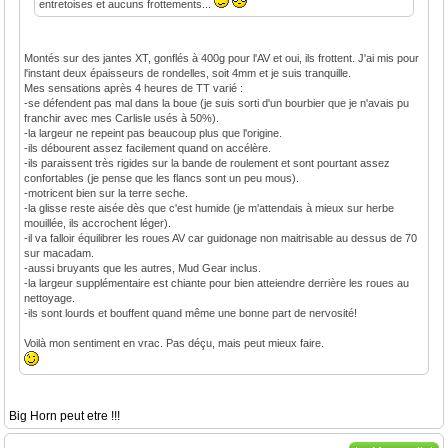
entretoises et aucuns frottements...
Montés sur des jantes XT, gonflés à 400g pour l'AV et oui, ils frottent. J'ai mis pour
l'instant deux épaisseurs de rondelles, soit 4mm et je suis tranquille.
Mes sensations après 4 heures de TT varié :
-se défendent pas mal dans la boue (je suis sorti d'un bourbier que je n'avais pu
franchir avec mes Carlisle usés à 50%).
-la largeur ne repeint pas beaucoup plus que l'origine.
-ils débourent assez facilement quand on accélère.
-ils paraissent très rigides sur la bande de roulement et sont pourtant assez
confortables (je pense que les flancs sont un peu mous).
-motricent bien sur la terre seche.
-la glisse reste aisée dès que c'est humide (je m'attendais à mieux sur herbe
mouillée, ils accrochent léger).
-il va falloir équilibrer les roues AV car guidonage non maitrisable au dessus de 70
sur macadam.
-aussi bruyants que les autres, Mud Gear inclus.
-la largeur supplémentaire est chiante pour bien atteiendre derrière les roues au
nettoyage.
-ils sont lourds et bouffent quand même une bonne part de nervosité!
Voilà mon sentiment en vrac. Pas déçu, mais peut mieux faire.
Big Horn peut etre !!!