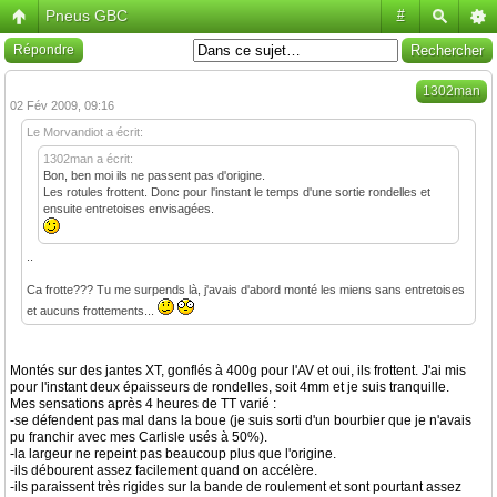
Pneus GBC
#
Répondre
1302man
02 Fév 2009, 09:16
Le Morvandiot a écrit:
1302man a écrit:
Bon, ben moi ils ne passent pas d'origine.
Les rotules frottent. Donc pour l'instant le temps d'une sortie rondelles et
ensuite entretoises envisagées.
..
Ca frotte??? Tu me surpends là, j'avais d'abord monté les miens sans entretoises
et aucuns frottements...
Montés sur des jantes XT, gonflés à 400g pour l'AV et oui, ils frottent. J'ai mis
pour l'instant deux épaisseurs de rondelles, soit 4mm et je suis tranquille.
Mes sensations après 4 heures de TT varié :
-se défendent pas mal dans la boue (je suis sorti d'un bourbier que je n'avais
pu franchir avec mes Carlisle usés à 50%).
-la largeur ne repeint pas beaucoup plus que l'origine.
-ils débourent assez facilement quand on accélère.
-ils paraissent très rigides sur la bande de roulement et sont pourtant assez