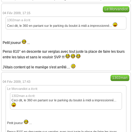
Le Morvandiot
04 Fév 2009, 17:15
1302man a écrit:
Ceci dit, le 360 en partant sur le parking du boulot à midi a impressionné...
Petit joueur
...
Perso 810° en descente sur verglas avec tout juste la place de faire les tours
entre les talus et sans le vouloir SVP !!!
J'étais content qd le manège s'est arrêté....
1302man
04 Fév 2009, 17:43
Le Morvandiot a écrit:
1302man a écrit:
Ceci dit, le 360 en partant sur le parking du boulot à midi a impressionné...
Petit joueur
...
Perso 810° en descente sur verglas avec tout juste la place de faire les tours