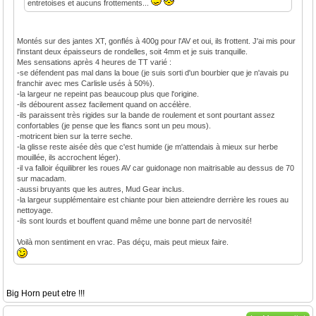
entretoises et aucuns frottements...
Montés sur des jantes XT, gonflés à 400g pour l'AV et oui, ils frottent. J'ai mis pour
l'instant deux épaisseurs de rondelles, soit 4mm et je suis tranquille.
Mes sensations après 4 heures de TT varié :
-se défendent pas mal dans la boue (je suis sorti d'un bourbier que je n'avais pu
franchir avec mes Carlisle usés à 50%).
-la largeur ne repeint pas beaucoup plus que l'origine.
-ils débourent assez facilement quand on accélère.
-ils paraissent très rigides sur la bande de roulement et sont pourtant assez
confortables (je pense que les flancs sont un peu mous).
-motricent bien sur la terre seche.
-la glisse reste aisée dès que c'est humide (je m'attendais à mieux sur herbe
mouillée, ils accrochent léger).
-il va falloir équilibrer les roues AV car guidonage non maitrisable au dessus de 70
sur macadam.
-aussi bruyants que les autres, Mud Gear inclus.
-la largeur supplémentaire est chiante pour bien atteiendre derrière les roues au
nettoyage.
-ils sont lourds et bouffent quand même une bonne part de nervosité!
Voilà mon sentiment en vrac. Pas déçu, mais peut mieux faire.
Big Horn peut etre !!!