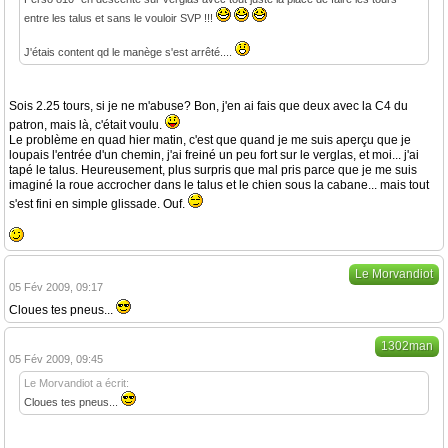
entre les talus et sans le vouloir SVP !!!
J'étais content qd le manège s'est arrêté....
Sois 2.25 tours, si je ne m'abuse? Bon, j'en ai fais que deux avec la C4 du
patron, mais là, c'était voulu.
Le problème en quad hier matin, c'est que quand je me suis aperçu que je
loupais l'entrée d'un chemin, j'ai freiné un peu fort sur le verglas, et moi... j'ai
tapé le talus. Heureusement, plus surpris que mal pris parce que je me suis
imaginé la roue accrocher dans le talus et le chien sous la cabane... mais tout
s'est fini en simple glissade. Ouf.
Le Morvandiot
05 Fév 2009, 09:17
Cloues tes pneus...
1302man
05 Fév 2009, 09:45
Le Morvandiot a écrit:
Cloues tes pneus...