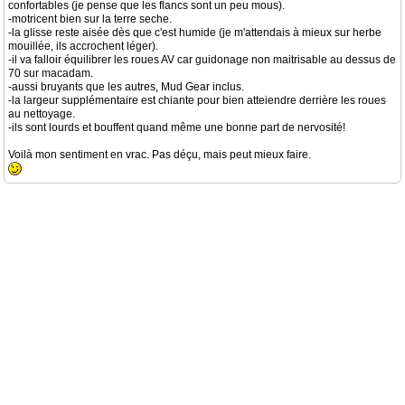
confortables (je pense que les flancs sont un peu mous).
-motricent bien sur la terre seche.
-la glisse reste aisée dès que c'est humide (je m'attendais à mieux sur herbe
mouillée, ils accrochent léger).
-il va falloir équilibrer les roues AV car guidonage non maitrisable au dessus de
70 sur macadam.
-aussi bruyants que les autres, Mud Gear inclus.
-la largeur supplémentaire est chiante pour bien atteiendre derrière les roues
au nettoyage.
-ils sont lourds et bouffent quand même une bonne part de nervosité!
Voilà mon sentiment en vrac. Pas déçu, mais peut mieux faire.