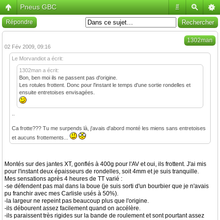
Pneus GBC
#
Répondre
1302man
02 Fév 2009, 09:16
Le Morvandiot a écrit:
1302man a écrit:
Bon, ben moi ils ne passent pas d'origine.
Les rotules frottent. Donc pour l'instant le temps d'une sortie rondelles et
ensuite entretoises envisagées.
..
Ca frotte??? Tu me surpends là, j'avais d'abord monté les miens sans entretoises
et aucuns frottements...
Montés sur des jantes XT, gonflés à 400g pour l'AV et oui, ils frottent. J'ai mis
pour l'instant deux épaisseurs de rondelles, soit 4mm et je suis tranquille.
Mes sensations après 4 heures de TT varié :
-se défendent pas mal dans la boue (je suis sorti d'un bourbier que je n'avais
pu franchir avec mes Carlisle usés à 50%).
-la largeur ne repeint pas beaucoup plus que l'origine.
-ils débourent assez facilement quand on accélère.
-ils paraissent très rigides sur la bande de roulement et sont pourtant assez