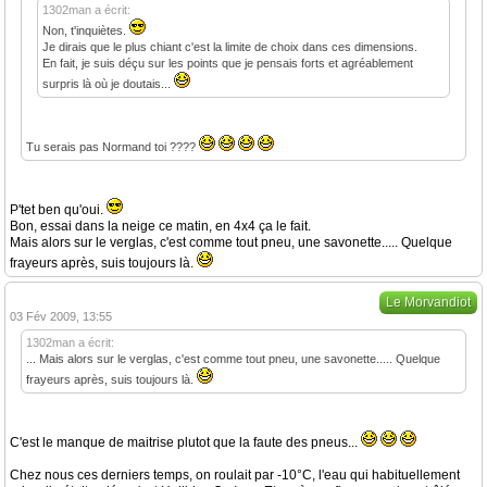
1302man a écrit:
Non, t'inquiètes.
Je dirais que le plus chiant c'est la limite de choix dans ces dimensions.
En fait, je suis déçu sur les points que je pensais forts et agréablement
surpris là où je doutais...
Tu serais pas Normand toi ????
P'tet ben qu'oui.
Bon, essai dans la neige ce matin, en 4x4 ça le fait.
Mais alors sur le verglas, c'est comme tout pneu, une savonette..... Quelque
frayeurs après, suis toujours là.
Le Morvandiot
03 Fév 2009, 13:55
1302man a écrit:
... Mais alors sur le verglas, c'est comme tout pneu, une savonette..... Quelque
frayeurs après, suis toujours là.
C'est le manque de maitrise plutot que la faute des pneus...
Chez nous ces derniers temps, on roulait par -10°C, l'eau qui habituellement