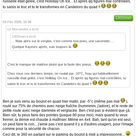
ruisselle était gelée, c'est Holliday On Ice... Et après qq figures mal contrôlées,
tu saisis le truc et tu te transformes en Candeloro du quad !!
1302man
04 Fév 2009, 16:38
Le Morvandiot a écrit:
1302man a écrit:
... Mais alors sur le verglas, c'est comme tout pneu, une savonette.....
Quelque frayeurs après, suis toujours là.
C'est le manque de maitrise plutot que la faute des pneus...
Chez nous ces derniers temps, on roulait par -10°C, l'eau qui habituellement
ruisselle était gelée, c'est Holliday On Ice... Et après qq figures mal contrôlées, tu
saisis le truc et tu te transformes en Candeloro du quad !!
Ben je suis venu au boulot en quad hier matin, par -5°c (même pas mal
),
roulé sur 75% de chemins avec neige fraîche (hummmm, j'adore), et le reste de
petite route avec neige dammée et verglacée. Ben c'est pas si évident que çà.
Bien sûr, tu peux faire des pointes (jusque 80 pour moi), mais quand tu veux
freiner, la dérive est chaude à maîtriser. Même en 4x4. Bah, tant qu'on est seul,
on peut faire le con... j'aime pas c'est quand il y a d'autres usagers, pour l'image
comme pour la sécurité de chacun.
Ceci dit, le 360 en partant sur le parking du boulot à midi a impressionné...