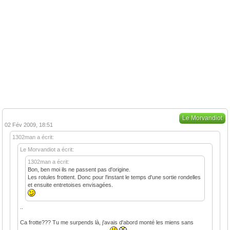
Le Morvandiot
02 Fév 2009, 18:51
1302man a écrit:
Le Morvandiot a écrit:
1302man a écrit:
Bon, ben moi ils ne passent pas d'origine.
Les rotules frottent. Donc pour l'instant le temps d'une sortie rondelles
et ensuite entretoises envisagées.
..
Ca frotte??? Tu me surpends là, j'avais d'abord monté les miens sans