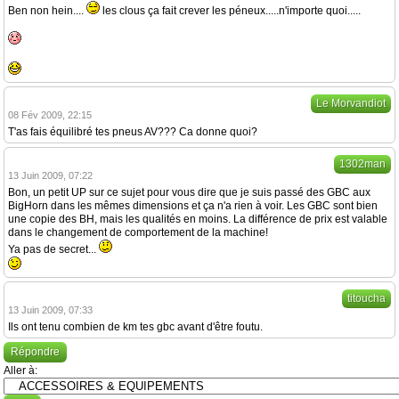
Ben non hein....
les clous ça fait crever les péneux.....n'importe quoi.....
Le Morvandiot
08 Fév 2009, 22:15
T'as fais équilibré tes pneus AV??? Ca donne quoi?
1302man
13 Juin 2009, 07:22
Bon, un petit UP sur ce sujet pour vous dire que je suis passé des GBC aux
BigHorn dans les mêmes dimensions et ça n'a rien à voir. Les GBC sont bien
une copie des BH, mais les qualités en moins. La différence de prix est valable
dans le changement de comportement de la machine!
Ya pas de secret...
titoucha
13 Juin 2009, 07:33
Ils ont tenu combien de km tes gbc avant d'être foutu.
Répondre
Aller à: