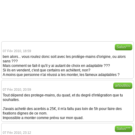
Salus***
07 Fév 2010, 18:59
ben alors... vous roulez donc soit avec les protège-mains d'origine, ou alors
sans ???
Mais comment se fait-il qu'il y ai autant de choix en adaptable ???
Si ils en vendent, c'est que certains en achètent, non?
A moins que personne n'ai réussi a les monter, les fameux adaptables ?
artoutitou
07 Fév 2010, 20:59
Tout dépend des protege-mains, du quad, et du degré d'intégration que tu
souhaites.
J'avais acheté des acerbis a 25€, il m'a fallu pas loin de 5h pour faire des
fixations dignes de ce nom.
Impossible a monter comme prévu sur mon quad.
Salus***
07 Fév 2010, 23:12