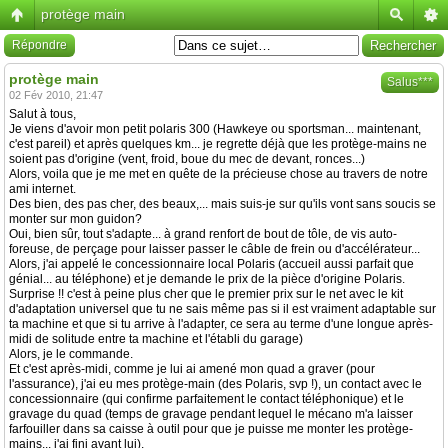
protège main
Répondre
protège main
Salus***
02 Fév 2010, 21:47
Salut à tous,
Je viens d'avoir mon petit polaris 300 (Hawkeye ou sportsman... maintenant,
c'est pareil) et après quelques km... je regrette déjà que les protège-mains ne
soient pas d'origine (vent, froid, boue du mec de devant, ronces...)
Alors, voila que je me met en quête de la précieuse chose au travers de notre
ami internet.
Des bien, des pas cher, des beaux,... mais suis-je sur qu'ils vont sans soucis se
monter sur mon guidon?
Oui, bien sûr, tout s'adapte... à grand renfort de bout de tôle, de vis auto-
foreuse, de perçage pour laisser passer le câble de frein ou d'accélérateur...
Alors, j'ai appelé le concessionnaire local Polaris (accueil aussi parfait que
génial... au téléphone) et je demande le prix de la pièce d'origine Polaris.
Surprise !! c'est à peine plus cher que le premier prix sur le net avec le kit
d'adaptation universel que tu ne sais même pas si il est vraiment adaptable sur
ta machine et que si tu arrive à l'adapter, ce sera au terme d'une longue après-
midi de solitude entre ta machine et l'établi du garage)
Alors, je le commande.
Et c'est après-midi, comme je lui ai amené mon quad a graver (pour
l'assurance), j'ai eu mes protège-main (des Polaris, svp !), un contact avec le
concessionnaire (qui confirme parfaitement le contact téléphonique) et le
gravage du quad (temps de gravage pendant lequel le mécano m'a laisser
farfouiller dans sa caisse à outil pour que je puisse me monter les protège-
mains... j'ai fini avant lui).