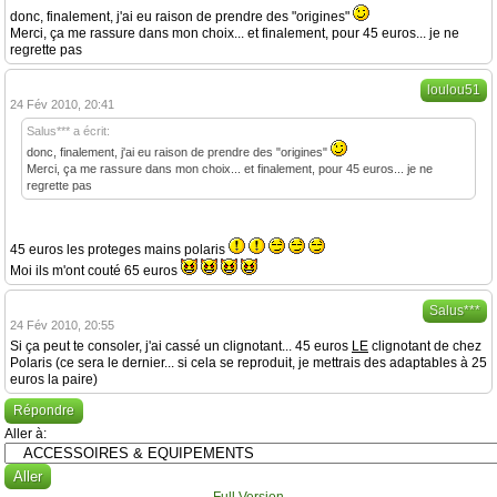
donc, finalement, j'ai eu raison de prendre des "origines"
Merci, ça me rassure dans mon choix... et finalement, pour 45 euros... je ne
regrette pas
loulou51
24 Fév 2010, 20:41
Salus*** a écrit:
donc, finalement, j'ai eu raison de prendre des "origines"
Merci, ça me rassure dans mon choix... et finalement, pour 45 euros... je ne
regrette pas
45 euros les proteges mains polaris
Moi ils m'ont couté 65 euros
Salus***
24 Fév 2010, 20:55
Si ça peut te consoler, j'ai cassé un clignotant... 45 euros
LE
clignotant de chez
Polaris (ce sera le dernier... si cela se reproduit, je mettrais des adaptables à 25
euros la paire)
Répondre
Aller à: