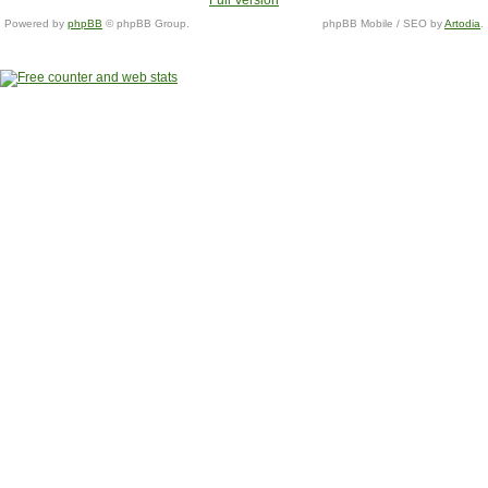
Full Version
Powered by
phpBB
© phpBB Group.
phpBB Mobile / SEO by
Artodia
.