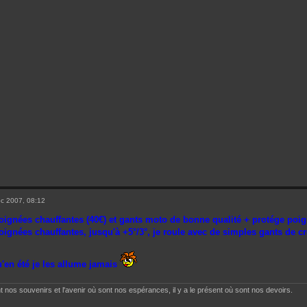
c 2007, 08:12
 : poignées chauffantes (40€) et gants moto de bonne qualité + protége po
oignées chauffantes, jusqu'à +5°/3°, je roule avec de simples gants de c
u'en été je les allume jamais
t nos souvenirs et l'avenir où sont nos espérances, il y a le présent où sont nos devoirs.