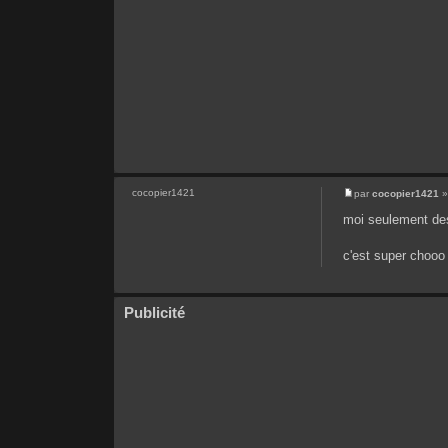
cocopier1421
par
cocopier1421
»
moi seulement d
c'est super chooo 
Publicité