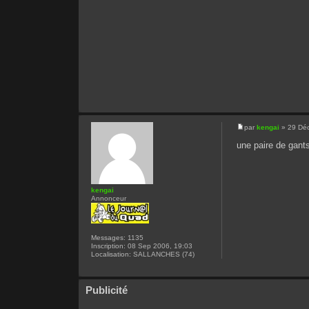
par
kengai
» 29 Déc
une paire de gants
kengai
Annonceur
Messages:
1135
Inscription:
08 Sep 2006, 19:03
Localisation:
SALLANCHES (74)
Publicité