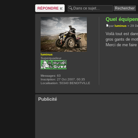
Répondre
Quel équipem
par
luminus
» 29 Dé
Voilà tout est dan
gros gants de mot
Merci de me faire
luminus
Superquadeur
Messages:
63
Inscription:
27 Oct 2007, 00:35
Localisation:
50340 BENOITVILLE
Publicité