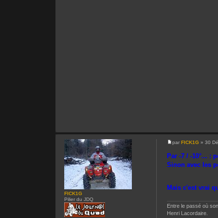
par
FICK1G
» 30 Dé
Par -7 / -10°...
Sinon avec les p
Mais c'est vrai q
FICK1G
Pilier du JDQ
Entre le passé où son
Henri Lacordaire.