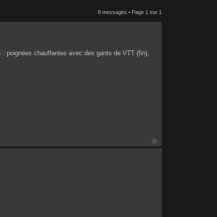
8 messages • Page
1
sur
1
ries : poignées chauffantes avec des gants de VTT (fin),