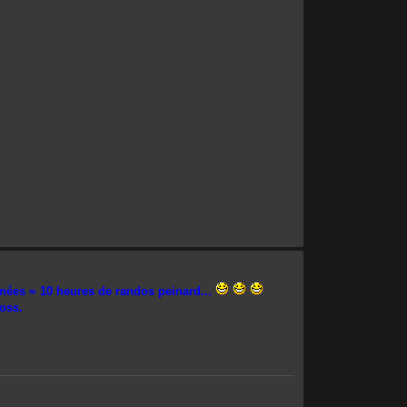
ignées = 10 heures de randos peinard...
ross.