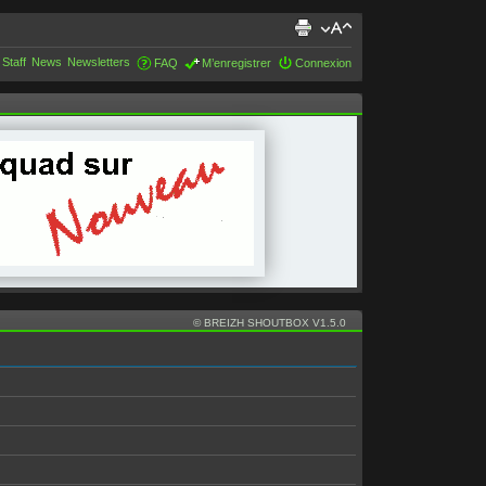
 Staff
News
Newsletters
FAQ
M’enregistrer
Connexion
© BREIZH SHOUTBOX V1.5.0