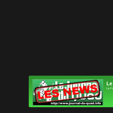
Le
Le F