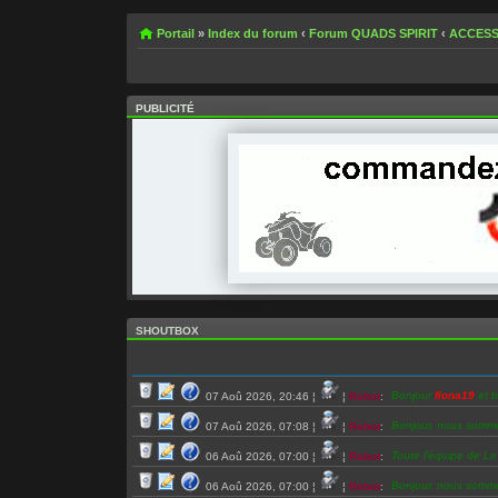
Portail
»
Index du forum
‹
Forum QUADS SPIRIT
‹
ACCESS
PUBLICITÉ
SHOUTBOX
Bonjour
fiona19
et b
07 Aoû 2026, 20:46
¦
¦
Robot
:
Bonjour, nous somm
07 Aoû 2026, 07:08
¦
¦
Robot
:
Toute l’équipe de L
06 Aoû 2026, 07:00
¦
¦
Robot
:
Bonjour, nous somm
06 Aoû 2026, 07:00
¦
¦
Robot
: