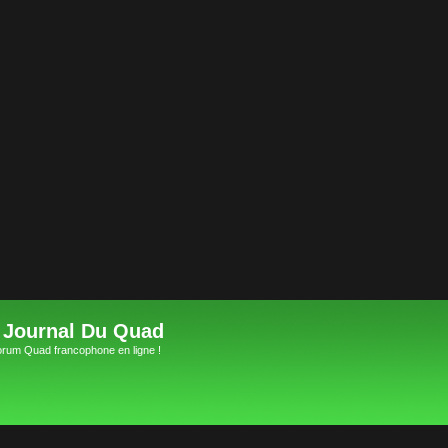
 Journal Du Quad
orum Quad francophone en ligne !