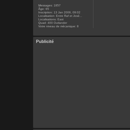
Messages:
1857
Âge:
65
Inscription:
13 Jan 2006, 09:02
Localisation:
Entre Raf et José...
Localisations:
East
Quad:
400 Outlander
Votre niveau de mécanique:
8
Publicité