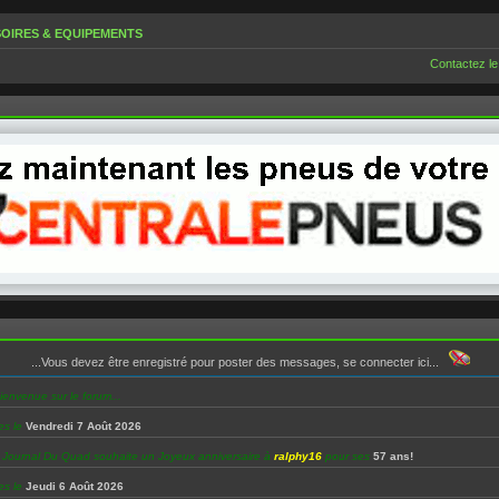
OIRES & EQUIPEMENTS
Contactez le
...Vous devez être enregistré pour poster des messages, se connecter ici...
ienvenue sur le forum...
es le
Vendredi 7 Août 2026
e Journal Du Quad souhaite un Joyeux anniversaire à
ralphy16
pour ses
57 ans!
es le
Jeudi 6 Août 2026