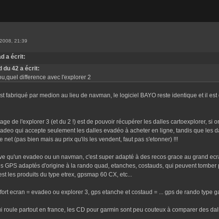
2008, 21:39
d a écrit:
d du 42 a écrit:
iou,quel difference avec l'explorer 2
est fabriqué par medion au lieu de navman, le logiciel BAYO reste identique et il es
age de l'explorer 3 (et du 2 !) est de pouvoir récupérer les dalles cartoexplorer, si 
evadeo qui accepte seulement les dalles evadéo à acheter en ligne, tandis que les d
 le net (pas bien mais au prix qu'ils les vendent, faut pas s'etonner) !!!
uve qu'un evadeo ou un navman, c'est super adapté à des recos grace au grand ecran
ais GPS adaptés d'origine à la rando quad, etanches, costauds, qui peuvent tomber p
'est les produits du type etrex, gpsmap 60 CX, etc...
fort ecran = evadeo ou explorer 3, gps etanche et costaud = ... gps de rando type 
ui roule partout en france, les CD pour garmin sont peu couteux à comparer des dal