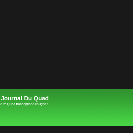
 Journal Du Quad
orum Quad francophone en ligne !