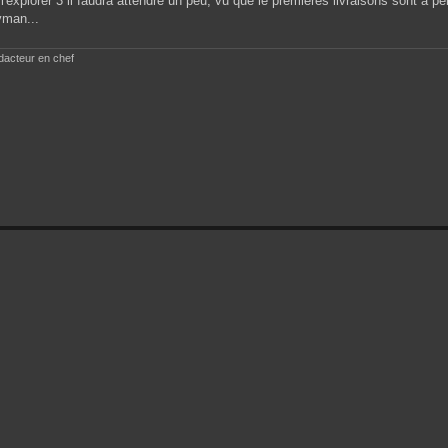
de l'explorer 3 il faudra attendre un peu, vu que le premières livraisons sont
vman...
acteur en chef