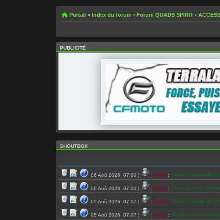
Portail
»
Index du forum
‹
Forum QUADS SPIRIT
‹
ACCESS
PUBLICITÉ
SHOUTBOX
Toute l’équipe de L
06 Aoû 2026, 07:00
¦
¦
Robot
:
Bonjour, nous somm
06 Aoû 2026, 07:00
¦
¦
Robot
:
Toute l’équipe de L
05 Aoû 2026, 07:07
¦
¦
Robot
:
Bonjour, nous somm
05 Aoû 2026, 07:07
¦
¦
Robot
: