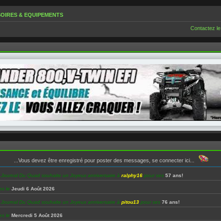
OIRES & EQUIPEMENTS
Contactez le
...Vous devez être enregistré pour poster des messages, se connecter ici...
e Journal Du Quad souhaite un Joyeux anniversaire à
ralphy16
pour ses
57 ans!
es le
Jeudi 6 Août 2026
e Journal Du Quad souhaite un Joyeux anniversaire à
pitou13
pour ses
76 ans!
es le
Mercredi 5 Août 2026