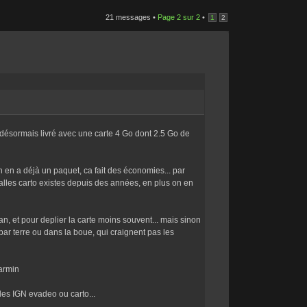
21 messages •
Page
2
sur
2
•
1
2
t désormais livré avec une carte 4 Go dont 2.5 Go de
on en a déjà un paquet, ca fait des économies... par
alles carto existes depuis des années, en plus on en
, et pour deplier la carte moins souvent... mais sinon
ar terre ou dans la boue, qui craignent pas les
garmin
les IGN evadeo ou carto...