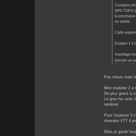
Comparo prix
GPS TOPO (ga
la prochaine
en reliefs
Carto explore
Evadeo 1 € l
Avantage inco
bricoler un 
Pas mieux mais les
Mon explorer 2 a t
De plus grace à ca
Le gros hic avec l
randoné.
Pour l'explorer 3 
itineraire VTT il 
Mais je garde l'ex