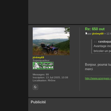
Re: 650 out
par
jérémy69
» 12 
randoqua
Avantage inco
bricoler un 
jérémy69
Superquadeur
Bonjour, pourrai t
merci
Messages:
99
Inscription:
13 Juil 2005, 10:08
http://www.azergues-q
Localisation:
Rhône
Publicité