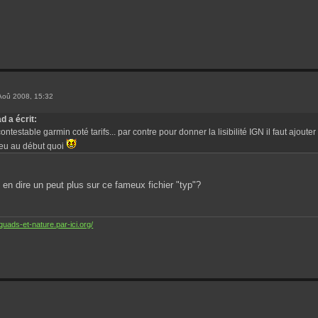
Aoû 2008, 15:32
d a écrit:
ntestable garmin coté tarifs... par contre pour donner la lisibilité IGN il faut ajouter
peu au début quoi
u en dire un peut plus sur ce fameux fichier "typ"?
uads-et-nature.par-ici.org/