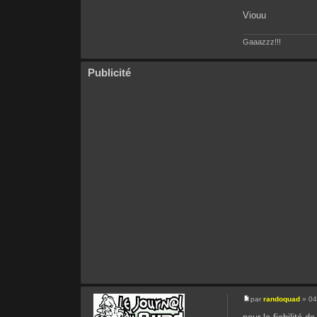
Viouu
Gaaazzz!!!
Publicité
par
randoquad
» 04