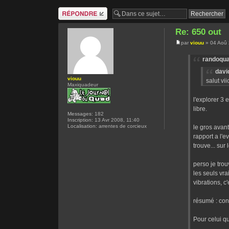
Répondre
Re: 650 out
par
viouu
» 04 Aoû 
randoqua
davi
viouu
salut vi
Maxiquadeur
l'explorer 3 
libre.
Messages:
182
Inscription:
13 Avr 2008, 11:40
Localisation:
arrentes de corcieux
le gros avant
rapport a l'
trouve... sur
perso je tro
les seuls vr
vibrations, c
résumé : con
Pour celui q