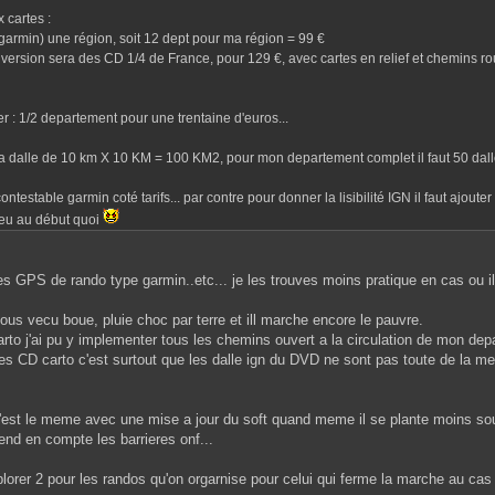
 cartes :
rmin) une région, soit 12 dept pour ma région = 99 €
 version sera des CD 1/4 de France, pour 129 €, avec cartes en relief et chemins rou
r : 1/2 departement pour une trentaine d'euros...
a dalle de 10 km X 10 KM = 100 KM2, pour mon departement complet il faut 50 dalles
ntestable garmin coté tarifs... par contre pour donner la lisibilité IGN il faut ajouter
peu au début quoi
 GPS de rando type garmin..etc... je les trouves moins pratique en cas ou il 
ous vecu boue, pluie choc par terre et ill marche encore le pauvre.
rto j'ai pu y implementer tous les chemins ouvert a la circulation de mon depa
es CD carto c'est surtout que les dalle ign du DVD ne sont pas toute de la me
c'est le meme avec une mise a jour du soft quand meme il se plante moins souve
prend en compte les barrieres onf...
plorer 2 pour les randos qu'on orgarnise pour celui qui ferme la marche au cas