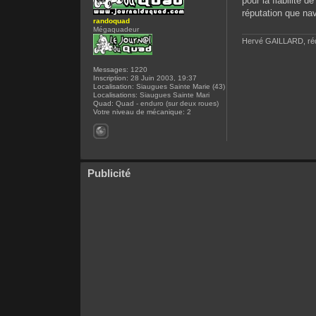
pour la fiabilité 
réputation que na
randoquad
Mégaquadeur
Hervé GAILLARD, réd
Messages:
1220
Inscription:
28 Juin 2003, 19:37
Localisation:
Siaugues Sainte Marie (43)
Localisations:
Siaugues Sainte Mari
Quad:
Quad - enduro (sur deux roues)
Votre niveau de mécanique:
2
Publicité