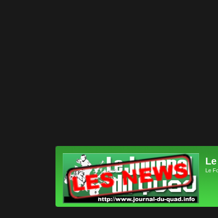
Le
Le F