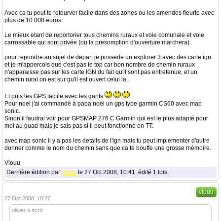
Avec ca tu peut te retourver facile dans des zones ou les amendes fleurte avec
plus de 10 000 euros.
Le mieux etant de reportorier tous chemins ruraux et voie comunale et voie
carrossable qui sont privée (ou la presomption d'ouverture marchera)
pour repondre au sujet de depart je possede un explorer 3 avec des carte ign
et je m'appercois que c'est pas le top car bon nombre de chemin ruraux
n'apparaisse pas sur les carte IGN du fait qu'il sont pas entretenue, et un
chemin rural on est sur qu'il est ouvert celui la.
Et puis les GPS tactile avec les gants
Pour noel j'ai commandé à papa noël un gps type garmin CS60 avec map
sonic.
Sinon il faudrai voir pour GPSMAP 276 C Garmin qui est le plus adapté pour
moi au quad mais je sais pas si il peut fonctionné en TT.
avec map sonic il y a pas les details de l'ign mais tu peut implementer d'autre
donner comme le nom du chemin sans que ca te bouffe une grosse mémoire.
Viouu
Dernière édition par
viouu
le 27 Oct 2008, 10:41, édité 1 fois.
viouu
27 Oct 2008, 10:27
olivier a écrit: