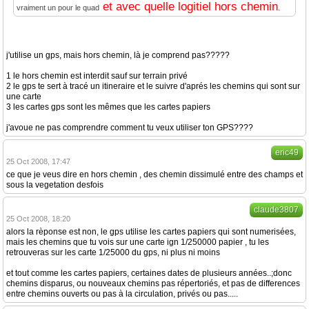
et avec quelle logitiel hors chemin
vraiment un pour le quad
.
j'utilise un gps, mais hors chemin, là je comprend pas?????
1 le hors chemin est interdit sauf sur terrain privé
2 le gps te sert à tracé un itineraire et le suivre d'aprés les chemins qui sont sur
une carte
3 les cartes gps sont les mêmes que les cartes papiers
j'avoue ne pas comprendre comment tu veux utiliser ton GPS????
eric49
25 Oct 2008, 17:47
ce que je veus dire en hors chemin , des chemin dissimulé entre des champs et
sous la vegetation desfois
claude3807
25 Oct 2008, 18:20
alors la rèponse est non, le gps utilise les cartes papiers qui sont numerisées,
mais les chemins que tu vois sur une carte ign 1/250000 papier , tu les
retrouveras sur les carte 1/25000 du gps, ni plus ni moins
et tout comme les cartes papiers, certaines dates de plusieurs années..;donc
chemins disparus, ou nouveaux chemins pas répertoriés, et pas de differences
entre chemins ouverts ou pas à la circulation, privés ou pas.....