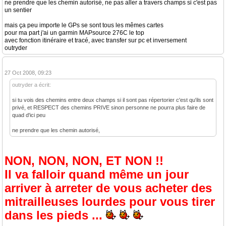
ne prendre que les chemin autorisé, ne pas aller a travers champs si c'est pas
un sentier
mais ça peu importe le GPs se sont tous les mêmes cartes
pour ma part j'ai un garmin MAPsource 276C le top
avec fonction itinéraire et tracé, avec transfer sur pc et inversement
outryder
27 Oct 2008, 09:23
outryder a écrit:
si tu vois des chemins entre deux champs si il sont pas répertorier c'est qu'ils sont
privé, et RESPECT des chemins PRIVE sinon personne ne pourra plus faire de
quad d'ici peu
ne prendre que les chemin autorisé,
NON, NON, NON, ET NON !!
Il va falloir quand même un jour
arriver à arreter de vous acheter des
mitrailleuses lourdes pour vous tirer
dans les pieds ...