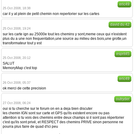
eric49
25 Oct 2008, 18:38
car il y at plein de petit chemin non repertorier sur les cartes
david du 42
25 Oct 2008, 19:24
sur les carte ign au 25000e tout les chemins y sont,meme ceux qui n'existent
plus du a une non frequentation,une source au milieu des bois,une grotte,un
transformateur tout y est
esprit45
25 Oct 2008, 20:12
SALUT
MemoryMap c'est top
eric49
26 Oct 2008, 05:37
ok merci de cette precision
outryder
27 Oct 2008, 06:24
oui si tu cherche sur le forum on en a deja bien discuter
les chemin IGN sont sur carte et GPS qu'ils existent encore ou pas
attention si tu vois des chemins entre deux champs si il sont pas répertorier
c'est qu'ils sont privé, et RESPECT des chemins PRIVE sinon personne ne
pourra plus faire de quad d'ici peu