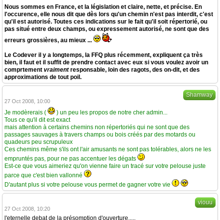
Nous sommes en France, et la législation et claire, nette, et précise. En
l'occurence, elle nous dit que dès lors qu'un chemin n'est pas interdit, c'est
qu'il est autorisé. Toutes ces indications sur le fait qu'il soit répertorié, ou
pas situé entre deux champs, ou expressement autorisé, ne sont que des
erreurs grossières, au mieux ...
Le Codever il y a longtemps, la FFQ plus récemment, expliquent ça très
bien, il faut et il suffit de prendre contact avec eux si vous voulez avoir un
comprtement
vraiment
responsable, loin des ragots, des on-dit, et des
approximations de tout poil.
Shamway
27 Oct 2008, 10:00
Je modèrerais (
) un peu les propos de notre cher admin...
Tous ce qu'il dit est exact
mais attention à certains chemins non répertoriés qui ne sont que des
passages sauvages à travers champs ou bois créés par des motards ou
quadeurs peu scrupuleux
Ces chemins même s'ils ont l'air amusants ne sont pas tolérables, alors ne les
empruntés pas, pour ne pas accentuer les dégats
Est-ce que vous aimeriez qu'on vienne faire un tracé sur votre pelouse juste
parce que c'est bien vallonné
D'autant plus si votre pelouse vous permet de gagner votre vie
viouu
27 Oct 2008, 10:20
l'eternelle debat de la présomption d'ouverture.....