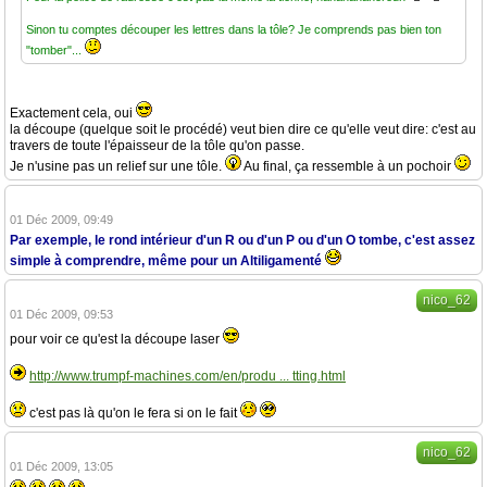
Sinon tu comptes découper les lettres dans la tôle? Je comprends pas bien ton
"tomber"...
Exactement cela, oui
la découpe (quelque soit le procédé) veut bien dire ce qu'elle veut dire: c'est au
travers de toute l'épaisseur de la tôle qu'on passe.
Je n'usine pas un relief sur une tôle.
Au final, ça ressemble à un pochoir
01 Déc 2009, 09:49
Par exemple, le rond intérieur d'un R ou d'un P ou d'un O tombe, c'est assez
simple à comprendre, même pour un Altiligamenté
nico_62
01 Déc 2009, 09:53
pour voir ce qu'est la découpe laser
http://www.trumpf-machines.com/en/produ ... tting.html
c'est pas là qu'on le fera si on le fait
nico_62
01 Déc 2009, 13:05