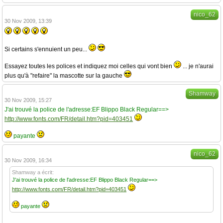
nico_62
30 Nov 2009, 13:39
Si certains s'ennuient un peu...
Essayez toutes les polices et indiquez moi celles qui vont bien
... je n'aurai
plus qu'à "refaire" la mascotte sur la gauche
Shamway
30 Nov 2009, 15:27
J'ai trouvé la police de l'adresse:EF Blippo Black Regular==>
http://www.fonts.com/FR/detail.htm?pid=403451
payante
nico_62
30 Nov 2009, 16:34
Shamway a écrit:
J'ai trouvé la police de l'adresse:EF Blippo Black Regular==>
http://www.fonts.com/FR/detail.htm?pid=403451
payante