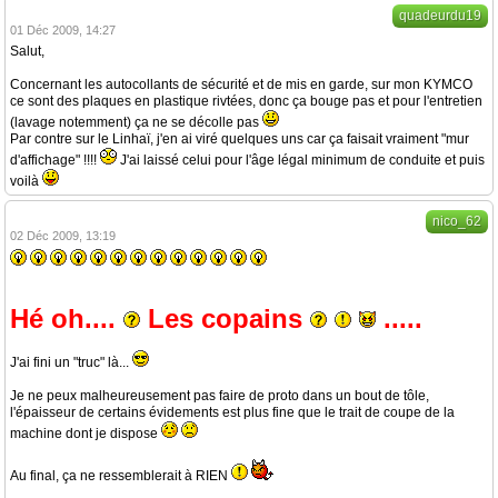
quadeurdu19
01 Déc 2009, 14:27
Salut,
Concernant les autocollants de sécurité et de mis en garde, sur mon KYMCO
ce sont des plaques en plastique rivtées, donc ça bouge pas et pour l'entretien
(lavage notemment) ça ne se décolle pas
Par contre sur le Linhaï, j'en ai viré quelques uns car ça faisait vraiment "mur
d'affichage" !!!!
J'ai laissé celui pour l'âge légal minimum de conduite et puis
voilà
nico_62
02 Déc 2009, 13:19
Hé oh....
Les copains
.....
J'ai fini un "truc" là...
Je ne peux malheureusement pas faire de proto dans un bout de tôle,
l'épaisseur de certains évidements est plus fine que le trait de coupe de la
machine dont je dispose
Au final, ça ne ressemblerait à RIEN