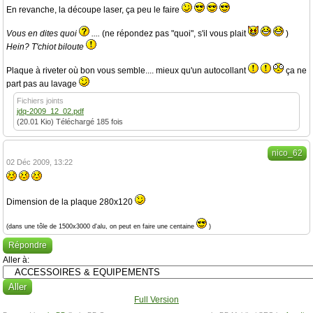
En revanche, la découpe laser, ça peu le faire
Vous en dites quoi
....
(ne répondez pas "quoi", s'il vous plait
)
Hein? T'chiot biloute
Plaque à riveter où bon vous semble.... mieux qu'un autocollant
ça ne
part pas au lavage
Fichiers joints
jdq-2009_12_02.pdf
(20.01 Kio) Téléchargé 185 fois
nico_62
02 Déc 2009, 13:22
Dimension de la plaque 280x120
(dans une tôle de 1500x3000 d'alu, on peut en faire une centaine
)
Répondre
Aller à:
Full Version