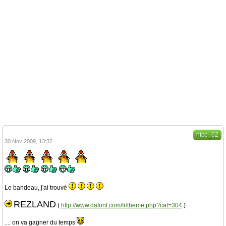
nico_62
30 Nov 2009, 13:32
Le bandeau, j'ai trouvé
REZLAND
(
http://www.dafont.com/fr/theme.php?cat=304
)
.... on va gagner du temps