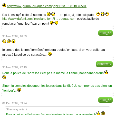
http://www.journal-du-quad.com/phpBB2/f ... 581#176581
l'as-tu essayé celle-là au moins
.... en plus, là, elle est gratos
http://www.dafont.com/fr/rezland.font?t ... duquad.com
et c'est facile de
remplacer "une fleur" par un point
nico_62
30 Nov 2009, 16:39
le centre des lettres "fermées" tombera quoiqu'on face, si on veut coller au
mieux à la police de caractère....
Shamway
30 Nov 2009, 22:19
Pour la police de l'adresse c'est pas la même la tienne, nananananèreuh
Sinon tu comptes découper les lettres dans la tôle? Je comprends pas bien ton
"tomber"...
nico_62
01 Déc 2009, 09:24
Shamway a écrit:
Pour la police de l'adresse c'est pas la même la tienne, nananananèreuh