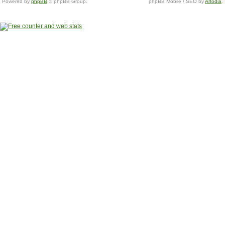
Powered by
phpBB
© phpBB Group.
phpBB Mobile / SEO by
Artodia
.