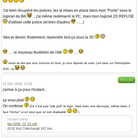
J'ai bien récupéré les polices, les ai mises en place dans mon "Fonts" sous le
logiciel de Bill
... j'ai même redémarré le PC, mais mon logiciel 2D REFUSE
d'utiliser cette police (et bien d'autres
.......)
Vais-je devoir, finalement, reprendre tout ça sous la 3D
..... le nouveau feuilleton de l'été
....
Avant de dire que nous sommes en hiver, je vous réponds de suite: j'me base sur l'hémisphère
SUD, na
nico_62
01 Déc 2009, 13:36
j'arrive à ça pour l'instant...
ça vous plait
On continue
(Ce n'est pas "pile poil" le logo, mais avec une découpe, même laser, il
faut "tricher" si on veut que ce soit réalisable
)
Fichiers joints
jdq-2009_12_01.pdf
(8.02 Kio) Téléchargé 197 fois