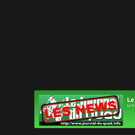
Le
Le F