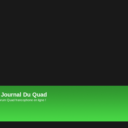
 Journal Du Quad
orum Quad francophone en ligne !