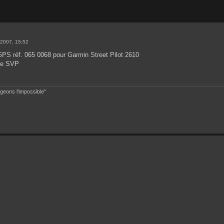
2007, 15:52
PS réf. 065 0068 pour Garmin Street Pilot 2610
use SVP
igeons l'impossible"