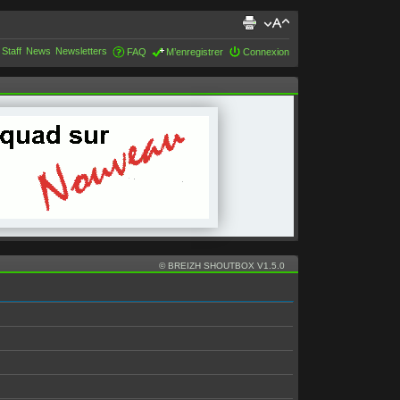
 Staff
News
Newsletters
FAQ
M’enregistrer
Connexion
© BREIZH SHOUTBOX V1.5.0