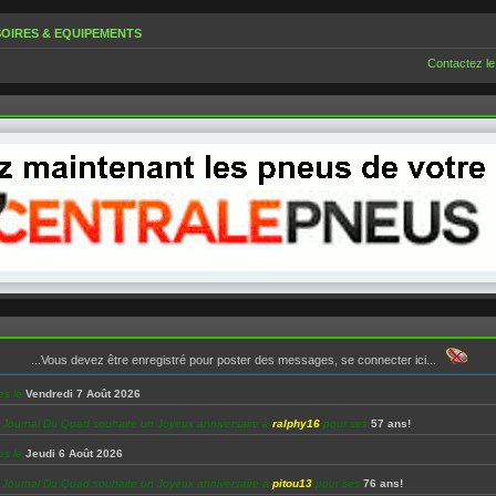
OIRES & EQUIPEMENTS
Contactez le
...Vous devez être enregistré pour poster des messages, se connecter ici...
es le
Vendredi 7 Août 2026
e Journal Du Quad souhaite un Joyeux anniversaire à
ralphy16
pour ses
57 ans!
es le
Jeudi 6 Août 2026
e Journal Du Quad souhaite un Joyeux anniversaire à
pitou13
pour ses
76 ans!