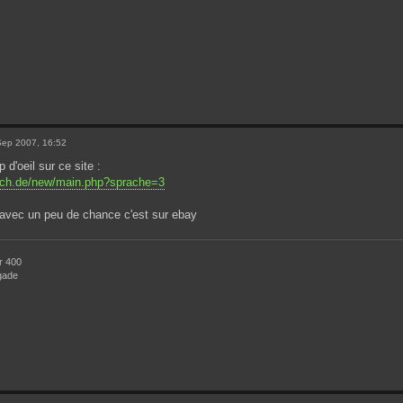
Sep 2007, 16:52
p d'oeil sur ce site :
tech.de/new/main.php?sprache=3
 avec un peu de chance c'est sur ebay
r 400
egade