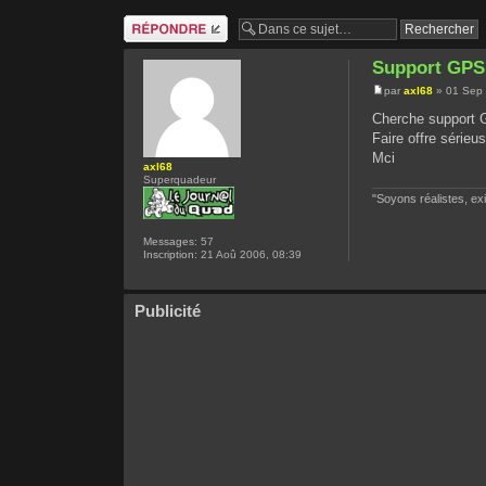
Répondre
Support GPS
par
axl68
» 01 Sep 
Cherche support G
Faire offre série
Mci
axl68
Superquadeur
"Soyons réalistes, ex
Messages:
57
Inscription:
21 Aoû 2006, 08:39
Publicité