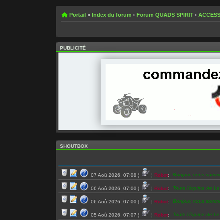
Portail
»
Index du forum
‹
Forum QUADS SPIRIT
‹
ACCESS
PUBLICITÉ
SHOUTBOX
Bonjour, nous somm
07 Aoû 2026, 07:08
¦
¦
Robot
:
Toute l’équipe de L
06 Aoû 2026, 07:00
¦
¦
Robot
:
Bonjour, nous somm
06 Aoû 2026, 07:00
¦
¦
Robot
:
Toute l’équipe de L
05 Aoû 2026, 07:07
¦
¦
Robot
: