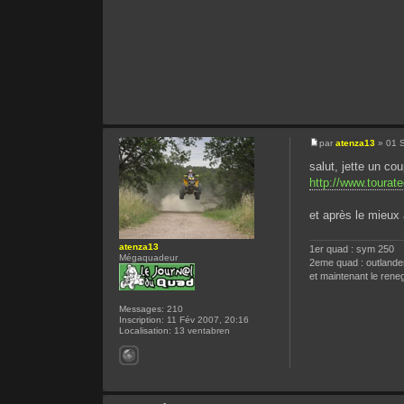
par
atenza13
» 01 
salut, jette un cou
http://www.toura
et après le mieux
atenza13
1er quad : sym 250
Mégaquadeur
2eme quad : outlande
et maintenant le ren
Messages:
210
Inscription:
11 Fév 2007, 20:16
Localisation:
13 ventabren