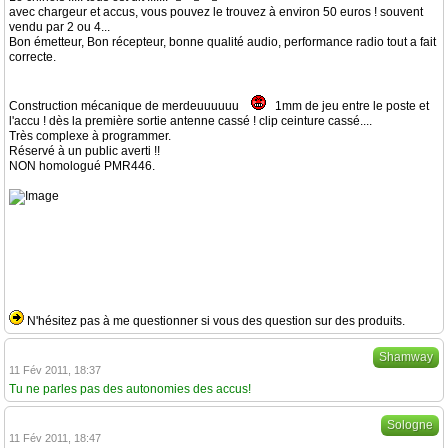
avec chargeur et accus, vous pouvez le trouvez à environ 50 euros ! souvent
vendu par 2 ou 4...
Bon émetteur, Bon récepteur, bonne qualité audio, performance radio tout a fait
correcte.
Construction mécanique de merdeuuuuuu
1mm de jeu entre le poste et
l'accu ! dès la première sortie antenne cassé ! clip ceinture cassé....
Très complexe à programmer.
Réservé à un public averti !!
NON homologué PMR446.
N'hésitez pas à me questionner si vous des question sur des produits.
Shamway
11 Fév 2011, 18:37
Tu ne parles pas des autonomies des accus!
Sologne
11 Fév 2011, 18:47