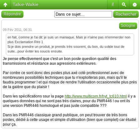
Talkie-Walkie
#
Répondre
Sologne
09 Fév 2011, 06:31
en fait, comme je l'ai dit: je suis un maniaque. Mais je n'aime pas m'emmerder non
plus Exclamation Rire 1
Si je dois prendre un produit, je prends très souvent, du bon, du solide tout de
suite...pour éviter les soucis ensuite.
Je pense effectivement que c'est un bon poste question qualité des
transmissions et résistance aux agressions extérieures.
Par contre ce sont donc des postes plus axé coté professionnel avec de
nombreuses possibilités techniques que tu n'exploiteras pas, mais qu'il te
faudra programmer ! et qui risque de rendre l'utilisation occasionnelle plus près
de la galère que du plaisir !
Dans les spécifications ssur la page
http://www.multicom.fr/hyt_tc610.html
il y a
quelques données qui ne sont pas très claires, pour du PMR446 ! ou ont ils
une version PMR446 homologué et pas juste compatible ???
Dans les PMR446 classique grand publique, on peut trouver de très bons
postes, dédié à cette usage et simple d'utilisation (bien que complet) car étudié
pour ça.