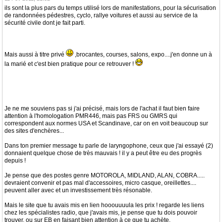
ils sont la plus pars du temps utilisé lors de manifestations, pour la sécurisation
de randonnées pédestres, cyclo, rallye voitures et aussi au service de la
sécurité civile dont je fait parti.
Mais aussi à titre privé
,brocantes, courses, salons, expo....j'en donne un à
la marié et c'est bien pratique pour ce retrouver !
Je ne me souviens pas si j'ai précisé, mais lors de l'achat il faut bien faire
attention à l'homologation PMR446, mais pas FRS ou GMRS qui
correspondent aux normes USA et Scandinave, car on en voit beaucoup sur
des sites d'enchères...
Dans ton premier message tu parle de laryngophone, ceux que j'ai essayé (2)
donnaient quelque chose de très mauvais ! il y a peut être eu des progrès
depuis !
Je pense que des postes genre MOTOROLA, MIDLAND, ALAN, COBRA.....
devraient convenir et pas mal d'accessoires, micro casque, oreillettes....
peuvent aller avec et un investissement très résonable.
Mais le site que tu avais mis en lien hooouuuula les prix ! regarde les liens
chez les spécialistes radio, que j'avais mis, je pense que tu dois pouvoir
trouver, ou sur EB en faisant bien attention à ce que tu achète.