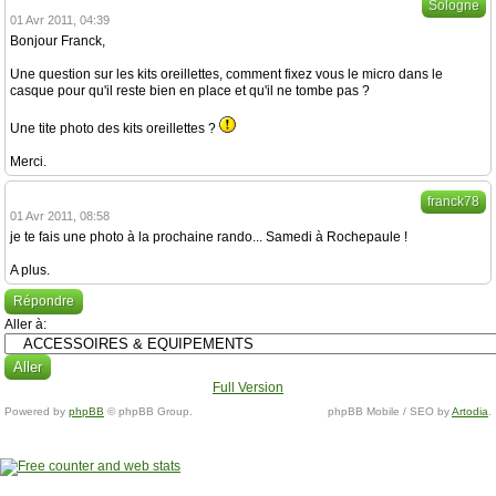
Sologne
01 Avr 2011, 04:39
Bonjour Franck,
Une question sur les kits oreillettes, comment fixez vous le micro dans le
casque pour qu'il reste bien en place et qu'il ne tombe pas ?
Une tite photo des kits oreillettes ?
Merci.
franck78
01 Avr 2011, 08:58
je te fais une photo à la prochaine rando... Samedi à Rochepaule !
A plus.
Répondre
Aller à:
Full Version
Powered by
phpBB
© phpBB Group.
phpBB Mobile / SEO by
Artodia
.