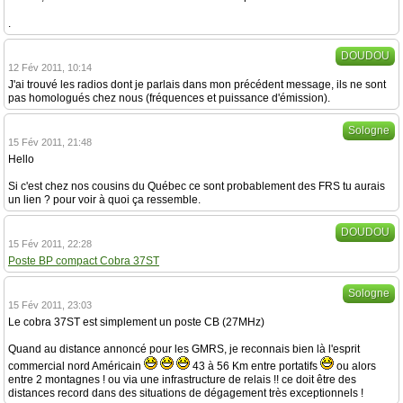
.
DOUDOU
12 Fév 2011, 10:14
J'ai trouvé les radios dont je parlais dans mon précédent message, ils ne sont
pas homologués chez nous (fréquences et puissance d'émission).
Sologne
15 Fév 2011, 21:48
Hello
Si c'est chez nos cousins du Québec ce sont probablement des FRS tu aurais
un lien ? pour voir à quoi ça ressemble.
DOUDOU
15 Fév 2011, 22:28
Poste BP compact Cobra 37ST
Sologne
15 Fév 2011, 23:03
Le cobra 37ST est simplement un poste CB (27MHz)
Quand au distance annoncé pour les GMRS, je reconnais bien là l'esprit
commercial nord Américain
43 à 56 Km entre portatifs
ou alors
entre 2 montagnes ! ou via une infrastructure de relais !! ce doit être des
distances record dans des situations de dégagement très exceptionnels !