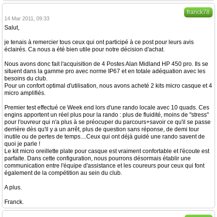
franck78
14 Mar 2011, 09:33
Salut,
je tenais à remercier tous ceux qui ont participé à ce post pour leurs avis
éclairés. Ca nous a été bien utile pour notre décision d'achat.
Nous avons donc fait l'acquisition de 4 Postes Alan Midland HP 450 pro. Ils se
situent dans la gamme pro avec norme IP67 et en totale adéquation avec les
besoins du club.
Pour un confort optimal d'utilisation, nous avons acheté 2 kits micro casque et 4
micro amplifiés.
Premier test effectué ce Week end lors d'une rando locale avec 10 quads. Ces
engins apportent un réel plus pour la rando : plus de fluidité, moins de "stress"
pour l'ouvreur qui n'a plus à se préocuper du parcours+savoir ce qu'il se passe
derrière dès qu'il y a un arrêt, plus de question sans réponse, de demi tour
inutile ou de pertes de temps....Ceux qui ont déjà guidé une rando savent de
quoi je parle !
Le kit micro oreillette plate pour casque est vraiment confortable et l'écoute est
parfaite. Dans cette configuration, nous pourrons désormais établir une
communication entre l'équipe d'assistance et les coureurs pour ceux qui font
également de la compétition au sein du club.
A plus.
Franck.