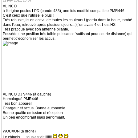
11 Fév 2011, 18:34
ALINCO
à l'origine postes LPD (bande 433), une fois modifié compatible PMR446.
C'est ceux que j'utilise le plus !
Très robuste, ils en ont vu de toutes les couleurs ! (perdu dans la boue, tombé
dans l'eau, retrouvé après plusieurs jours....) j'en avais 4 et 1 est HS
Très pratique avec son antenne pliante.
Possède une position très faible puissance 'suffisant pour courte distance) qui
permet d'économiser les accus.
ALINCO DJ V446 (à gauche)
Homologué PMR446
Très bon appareil.
Chargeur et accus. Bonne autonomie.
Bonne qualité émission et réception.
Un peu encombrant mais performant.
WOUXUN (a droite)
Le chinois ..... tous est dit !!!!!!!