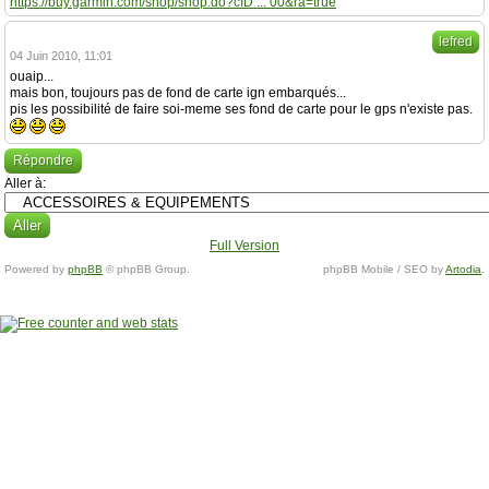
https://buy.garmin.com/shop/shop.do?cID ... 00&ra=true
lefred
04 Juin 2010, 11:01
ouaip...
mais bon, toujours pas de fond de carte ign embarqués...
pis les possibilité de faire soi-meme ses fond de carte pour le gps n'existe pas.
Répondre
Aller à:
Full Version
Powered by
phpBB
© phpBB Group.
phpBB Mobile / SEO by
Artodia
.