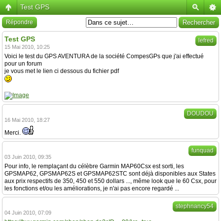
Test GPS
Répondre
Test GPS
lefred
15 Mai 2010, 10:25
Voici le test du GPS AVENTURA de la société CompesGPs que j'ai effectué
pour un forum
je vous met le lien ci dessous du fichier pdf
DOUDOU
16 Mai 2010, 18:27
Merci.
funquad
03 Juin 2010, 09:35
Pour info, le remplaçant du célèbre Garmin MAP60Csx est sorti, les
GPSMAP62, GPSMAP62S et GPSMAP62STC sont déjà disponibles aux States
aux prix respectifs de 350, 450 et 550 dollars ..., même look que le 60 Csx, pour
les fonctions et/ou les améliorations, je n'ai pas encore regardé ...
stephnancy54
04 Juin 2010, 07:09