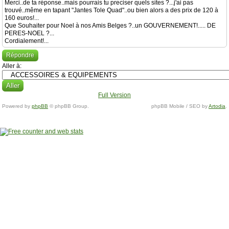
Merci..de ta réponse..mais pourrais tu preciser quels sites ?...j'ai pas
trouvé..même en tapant "Jantes Tole Quad"..ou bien alors a des prix de 120 à
160 euros!...
Que Souhaiter pour Noel à nos Amis Belges ?..un GOUVERNEMENT!..... DE
PERES-NOEL ?...
Cordialement!...
Répondre
Aller à:
Full Version
Powered by
phpBB
© phpBB Group.
phpBB Mobile / SEO by
Artodia
.