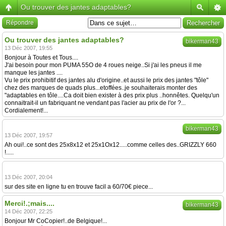
Ou trouver des jantes adaptables?
Répondre
Ou trouver des jantes adaptables?
bikerman43
13 Déc 2007, 19:55
Bonjour à Toutes et Tous....
J'ai besoin pour mon PUMA 55O de 4 roues neige..Si j'ai les pneus il me
manque les jantes ....
Vu le prix prohibitif des jantes alu d'origine..et aussi le prix des jantes "tôle"
chez des marques de quads plus...etoffées..je souhaiterais monter des
"adaptables en tôle....Ca doit bien exister à des prix plus ..honnêtes. Quelqu'un
connaitrait-il un fabriquant ne vendant pas l'acier au prix de l'or ?...
Cordialement!...
bikerman43
13 Déc 2007, 19:57
Ah oui!..ce sont des 25x8x12 et 25x1Ox12.....comme celles des..GRIZZLY 660
!.....
13 Déc 2007, 20:04
sur des site en ligne tu en trouve facil a 60/70€ piece...
Merci!.;mais....
bikerman43
14 Déc 2007, 22:25
Bonjour Mr CoCopier!..de Belgique!...