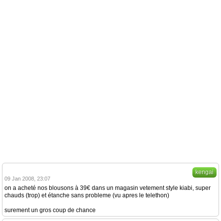
kengai
09 Jan 2008, 23:07
on a acheté nos blousons à 39€ dans un magasin vetement style kiabi, super
chauds (trop) et étanche sans probleme (vu apres le telethon)
surement un gros coup de chance