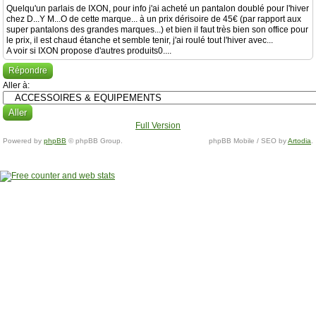
Quelqu'un parlais de IXON, pour info j'ai acheté un pantalon doublé pour l'hiver
chez D...Y M...O de cette marque... à un prix dérisoire de 45€ (par rapport aux
super pantalons des grandes marques...) et bien il faut très bien son office pour
le prix, il est chaud étanche et semble tenir, j'ai roulé tout l'hiver avec...
A voir si IXON propose d'autres produits0....
Répondre
Aller à:
Full Version
Powered by
phpBB
© phpBB Group.
phpBB Mobile / SEO by
Artodia
.