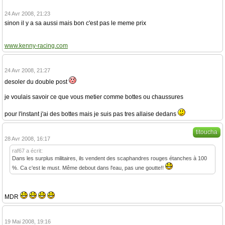
24 Avr 2008, 21:23
sinon il y a sa aussi mais bon c'est pas le meme prix
www.kenny-racing.com
24 Avr 2008, 21:27
desoler du double post
je voulais savoir ce que vous metier comme bottes ou chaussures
pour l'instant j'ai des bottes mais je suis pas tres allaise dedans
titoucha
28 Avr 2008, 16:17
raf67 a écrit:
Dans les surplus militaires, ils vendent des scaphandres rouges étanches à 100
%. Ca c'est le must. Même debout dans l'eau, pas une goutte!!
MDR
19 Mai 2008, 19:16