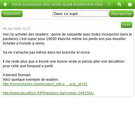
vous conaissez une veste quad totalement etanche?
#
Répondre
Huet
09 Jan 2008, 21:27
moi j'ai acheter des (waders : genre de salopette avec botes incorporés dans le
pantalon) c'est super pour 19€90 étanche même les pieds son pas mouiller.
Acheter a Fonisto a reims.
Sa ne s'arrache pas même dans les branche et ronce.
Il me reste plus que a trouvé une bonne veste je pense aller voir decathlon
pour celle que funquad a parlé.
A bientot Romain
Voici quelque exemple de waders :
http://chronoloisirs.com/product_info.p ... ucts_id=42
http://www.decathlon.fr/FR/waders-start-imper-2491581/