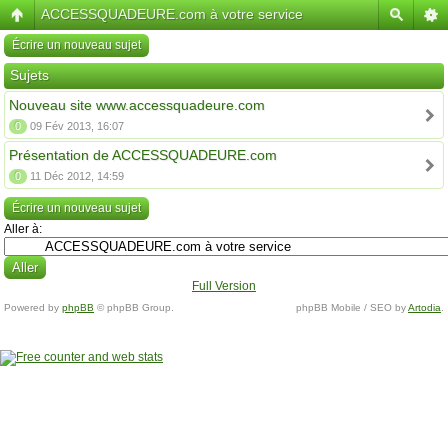
ACCESSQUADEURE.com à votre service
Écrire un nouveau sujet
Sujets
Nouveau site www.accessquadeure.com
0
09 Fév 2013, 16:07
Présentation de ACCESSQUADEURE.com
0
11 Déc 2012, 14:59
Écrire un nouveau sujet
Aller à:
Full Version
Powered by
phpBB
© phpBB Group.
phpBB Mobile / SEO by
Artodia
.