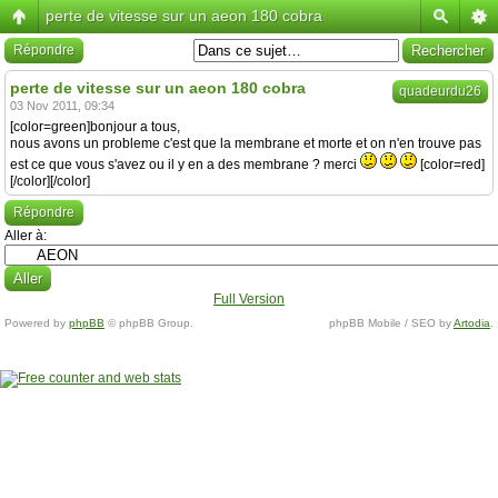
perte de vitesse sur un aeon 180 cobra
Répondre
perte de vitesse sur un aeon 180 cobra
quadeurdu26
03 Nov 2011, 09:34
[color=green]bonjour a tous,
nous avons un probleme c'est que la membrane et morte et on n'en trouve pas
est ce que vous s'avez ou il y en a des membrane ? merci
[color=red]
[/color][/color]
Répondre
Aller à:
Full Version
Powered by
phpBB
© phpBB Group.
phpBB Mobile / SEO by
Artodia
.