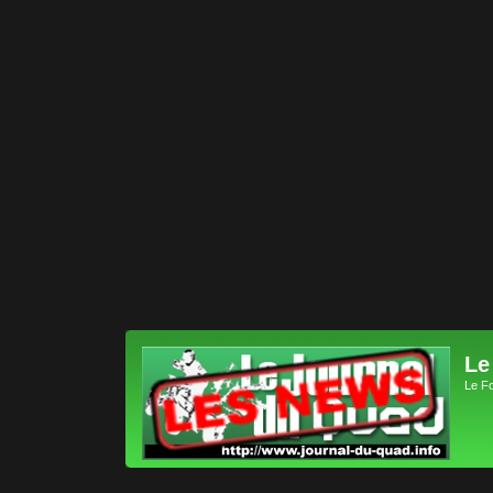
Le
Le F