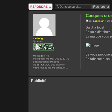
Répondre
Casques cro
par
aadesign
» 26 
Salut a tous!
Je suis distribut
La marque vous p
aadesign
Quadeur
Je vous propose a
Messages:
45
Je fabrique aussi 
Inscription:
01 Mar 2012, 22:32
Localisations:
brix (50)
Quad:
KYMCO 300 Maxxer
Votre niveau de mécanique:
1
Publicité