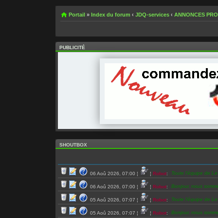
Portail
»
Index du forum
‹
JDQ-services
‹
ANNONCES PR
PUBLICITÉ
SHOUTBOX
Toute l’équipe de L
06 Aoû 2026, 07:00
¦
¦
Robot
:
Bonjour, nous somm
06 Aoû 2026, 07:00
¦
¦
Robot
:
Toute l’équipe de L
05 Aoû 2026, 07:07
¦
¦
Robot
:
Bonjour, nous somm
05 Aoû 2026, 07:07
¦
¦
Robot
: