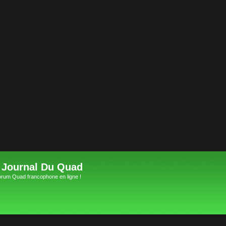
 Journal Du Quad
orum Quad francophone en ligne !