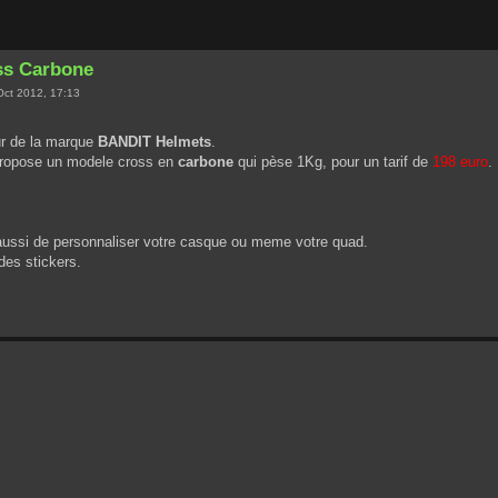
ss Carbone
Oct 2012, 17:13
eur de la marque
BANDIT Helmets
.
ropose un modele cross en
carbone
qui pèse 1Kg, pour un tarif de
198 euro
.
ussi de personnaliser votre casque ou meme votre quad.
des stickers.