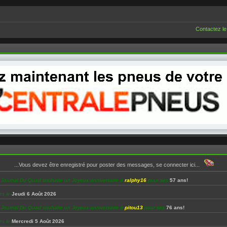
O
Contactez le
...Vous devez être enregistré pour poster des messages, se connecter ici...
e Journal Du Quad souhaite un Joyeux anniversaire à
ralphy16
pour ses
57 ans!
es le
Jeudi 6 Août 2026
e Journal Du Quad souhaite un Joyeux anniversaire à
pitou13
pour ses
76 ans!
es le
Mercredi 5 Août 2026