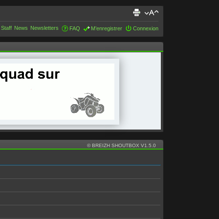
 Staff
News
Newsletters
FAQ
M’enregistrer
Connexion
© BREIZH SHOUTBOX V1.5.0