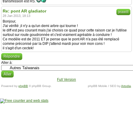
transmission est HS.
Re: pont AR gladiator
jeawill
28 Jan 2013, 18:13
Bonjour,
J'ai vérifié ,il n'y a qu'un demi arbre qui tourne !
le diff est peu courant mais j'ai choisis ce quad pour cette raison car je l'utilise
surtout sur route goudronnée et c'est vraiment agréable à conduire !
Ce modèle est de 2011 ET je pense que le pont AR n'a pas été remplacé
comme préconisé par la DIP j'attend mardi pour voir mon cons !
il s'agit d'un cectek!
Répondre
Aller à:
Full Version
Powered by
phpBB
© phpBB Group.
phpBB Mobile / SEO by
Artodia
.