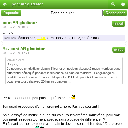
pont AR gladiator
Répondre
pont AR gladiator
jeawill
28 Jan 2013, 16:50
annulé
Dernière édition par
jeawill
le 29 Jan 2013, 11:12, édité 2 fois.
Re: pont AR gladiator
jéjé08
28 Jan 2013, 17:21
jeawill a écrit:
Bonjour,
Je possède un gladiator depuis 5 jour et en position vitesse 2 roues motrices avec
différentiel débloqué pendant le trip sur route plus de motricité ! l' engrenage du
pont AR semble cassé ! mais en bloquant le DIFF du pont AR la motricité revient
bizarre et tout cela avec 20 km au compteur ...
Peux-tu donner un peu plus de précisions ?
Ton quad est équipé d'un différentiel arrière. Pas très courant !!!
As-tu essayé de mettre le quad sur cale (roues arrières soulevées) pour voir
comment les roues tournent avec et sans blocage de différentiel. ?
En faisant tourner les roues à la main tu devrais sentir si l'un des 1/2 arbres de