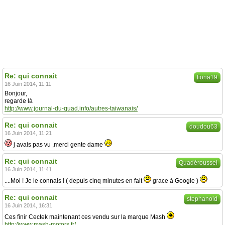
Re: qui connait
fiona19
16 Juin 2014, 11:11
Bonjour,
regarde là
http://www.journal-du-quad.info/autres-taiwanais/
Re: qui connait
doudou63
16 Juin 2014, 11:21
j avais pas vu ,merci gente dame
Re: qui connait
Quadéroussel
16 Juin 2014, 11:41
....Moi ! Je le connais ! ( depuis cinq minutes en fait
grace à Google )
Re: qui connait
stephanoid
16 Juin 2014, 16:31
Ces finir Cectek maintenant ces vendu sur la marque Mash
http://www.mash-motors.fr/