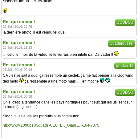
Sciences fiction.... Mars attack !
Re: qui connait
DOUDOU
16 Juin 2014, 20:48
la dernière photo ,il est vendu tel quel.
Re: qui connait
Quadéroussel
16 Juin 2014, 21:13
.....celui en noir de la vidéo, je le verrais bien piloté par Darvador !!
Re: qui connait
ghislain11
17 Juin 2014, 00:14
CA y est je sait a quoi ça ressemble un cectek, ça me fait penser a la Godlwing
des moto
ça ressemble a une moto mais ..... en moche
Re: qui connait
DOUDOU
17 Juin 2014, 08:38
Ghis, c'est la tendance dans les pays nordiques pour ceux qui les utilisent sur
la route (la glace .....)
Sinon, tu as aussi les produits plus communs:
http://www.1000ps.at/quads-CECTEK_Gladi ... I-164-7375