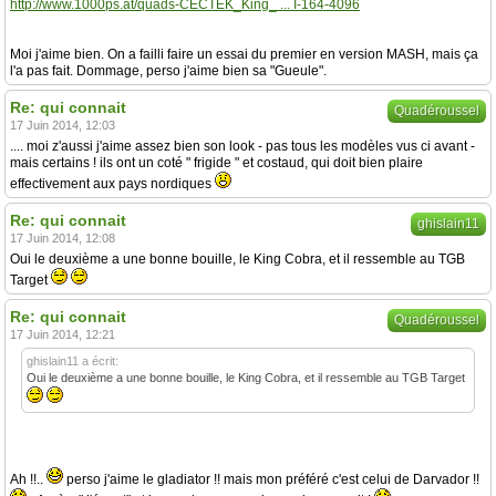
http://www.1000ps.at/quads-CECTEK_King_ ... I-164-4096
Moi j'aime bien. On a failli faire un essai du premier en version MASH, mais ça
l'a pas fait. Dommage, perso j'aime bien sa "Gueule".
Re: qui connait
Quadéroussel
17 Juin 2014, 12:03
.... moi z'aussi j'aime assez bien son look - pas tous les modèles vus ci avant -
mais certains ! ils ont un coté " frigide " et costaud, qui doit bien plaire
effectivement aux pays nordiques
Re: qui connait
ghislain11
17 Juin 2014, 12:08
Oui le deuxième a une bonne bouille, le King Cobra, et il ressemble au TGB
Target
Re: qui connait
Quadéroussel
17 Juin 2014, 12:21
ghislain11 a écrit:
Oui le deuxième a une bonne bouille, le King Cobra, et il ressemble au TGB Target
Ah !!..
perso j'aime le gladiator !! mais mon préféré c'est celui de Darvador !!