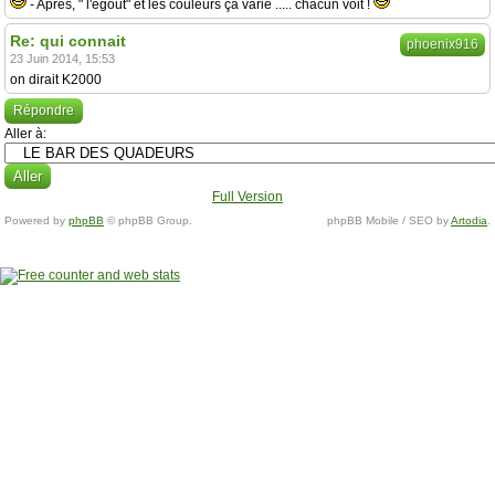
- Après, " l'égout" et les couleurs ça varie ..... chacun voit !
Re: qui connait
phoenix916
23 Juin 2014, 15:53
on dirait K2000
Répondre
Aller à:
Full Version
Powered by
phpBB
© phpBB Group.
phpBB Mobile / SEO by
Artodia
.