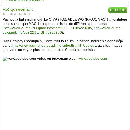
Re: qui connait
DOUDOU
16 Juin 2014, 20:17
Pas tout à fait stephanoid. La SIMA (TGB, ADLY, WORKMAX, MASH ...) distribue
sous sa marque MASH des produits issus de différents producteurs
(
http://www.journal-du-quad.info/post223 ... SH#p223705
,
http://www.journal-
du-quad.info/post228 ... SH#p228956
).
Dans les pays nordiques, Cectek fait toujours un carton, nous en avions déjà
parlé:
http://www.journal-du-quad.info/videoth ... lit=Cectek
toutes les images
que vous ne voyez plus montraient des Cectek customisés.
Vidéo en provenance de :
www.youtube.com