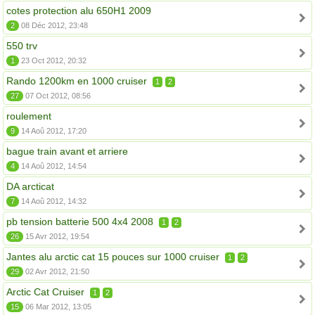
cotes protection alu 650H1 2009
2
08 Déc 2012, 23:48
550 trv
1
23 Oct 2012, 20:32
Rando 1200km en 1000 cruiser
1
2
27
07 Oct 2012, 08:56
roulement
9
14 Aoû 2012, 17:20
bague train avant et arriere
4
14 Aoû 2012, 14:54
DA arcticat
7
14 Aoû 2012, 14:32
pb tension batterie 500 4x4 2008
1
2
26
15 Avr 2012, 19:54
Jantes alu arctic cat 15 pouces sur 1000 cruiser
1
2
29
02 Avr 2012, 21:50
Arctic Cat Cruiser
1
2
15
06 Mar 2012, 13:05