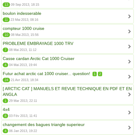
13
09 Sep 2013, 18:15
boulon indesserable
11
23 Mai 2013, 08:16
compteur 1000 cruise
10
08 Mai 2013, 15:56
PROBLEME EMBRAYAGE 1000 TRV
7
08 Mai 2013, 11:12
Casse cardan Arctic Cat 1000 Cruiser
4
04 Mai 2013, 19:44
Futur achat arctic cat 1000 cruiser... question!
1
2
24
21 Avr 2013, 18:34
[ ARCTIC CAT ] MANUELS ET REVUE TECHNIQUE EN PDF ET EN
ANGLA
1
29 Mar 2013, 22:11
4x4
8
03 Fév 2013, 11:41
changement des bagues triangle superieur
4
06 Jan 2013, 19:22