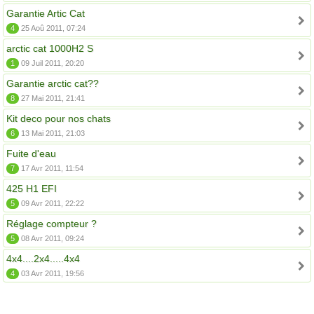
Garantie Artic Cat
4
25 Aoû 2011, 07:24
arctic cat 1000H2 S
1
09 Juil 2011, 20:20
Garantie arctic cat??
8
27 Mai 2011, 21:41
Kit deco pour nos chats
6
13 Mai 2011, 21:03
Fuite d'eau
7
17 Avr 2011, 11:54
425 H1 EFI
5
09 Avr 2011, 22:22
Réglage compteur ?
5
08 Avr 2011, 09:24
4x4....2x4.....4x4
4
03 Avr 2011, 19:56