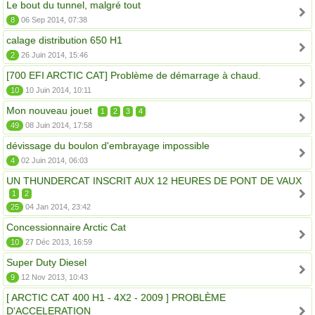
Le bout du tunnel, malgré tout
8
06 Sep 2014, 07:38
calage distribution 650 H1
2
26 Juin 2014, 15:46
[700 EFI ARCTIC CAT] Problème de démarrage à chaud.
10
10 Juin 2014, 10:11
Mon nouveau jouet
1
2
3
4
49
08 Juin 2014, 17:58
dévissage du boulon d'embrayage impossible
4
02 Juin 2014, 06:03
UN THUNDERCAT INSCRIT AUX 12 HEURES DE PONT DE VAUX
1
2
25
04 Jan 2014, 23:42
Concessionnaire Arctic Cat
10
27 Déc 2013, 16:59
Super Duty Diesel
9
12 Nov 2013, 10:43
[ ARCTIC CAT 400 H1 - 4X2 - 2009 ] PROBLÈME
D'ACCELERATION