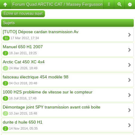
Forum Quad ARCTIC CAT / Massey Fergusson
#
Écrire un nouveau sujet
Sujets
[TUTO] Dépose cardan transmission Av
11
17 Mar 2012, 17:34
Manuel 650 H1 2007
2
18 Jan 2011, 19:25
Arctic Cat 450 XC 4x4
0
24 Mar 2026, 18:49
faisceau électrique 454 modèle 98
2
04 Oct 2018, 20:48
1000 H2S problème de vitesse sur le compteur
5
16 Juil 2016, 17:48
Démontage joint SPY transmission avant coté boite
0
10 Jan 2015, 15:48
durite d huile 650 H1
2
14 Nov 2014, 05:35