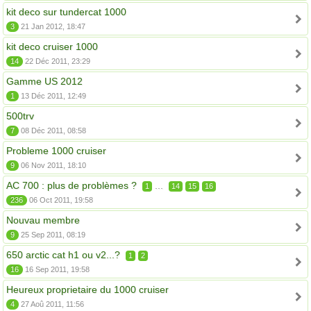
kit deco sur tundercat 1000
3
21 Jan 2012, 18:47
kit deco cruiser 1000
14
22 Déc 2011, 23:29
Gamme US 2012
1
13 Déc 2011, 12:49
500trv
7
08 Déc 2011, 08:58
Probleme 1000 cruiser
9
06 Nov 2011, 18:10
AC 700 : plus de problèmes ?
...
1
14
15
16
236
06 Oct 2011, 19:58
Nouvau membre
9
25 Sep 2011, 08:19
650 arctic cat h1 ou v2...?
1
2
16
16 Sep 2011, 19:58
Heureux proprietaire du 1000 cruiser
4
27 Aoû 2011, 11:56