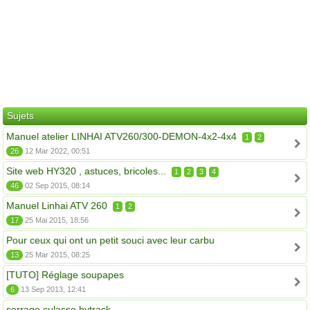
Sujets
Manuel atelier LINHAI ATV260/300-DEMON-4x2-4x4
1
2
26
12 Mar 2022, 00:51
Site web HY320 , astuces, bricoles...
1
2
3
4
46
02 Sep 2015, 08:14
Manuel Linhai ATV 260
1
2
17
25 Mai 2015, 18:56
Pour ceux qui ont un petit souci avec leur carbu
13
25 Mar 2015, 08:25
[TUTO] Réglage soupapes
6
13 Sep 2013, 12:41
serrage culasse hytrack