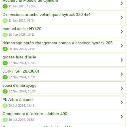
Recherche Modèle de Cylindré
1
11 Jan 2025, 12:20
Dimensions arrache volant quad hytrack 320 4x4
0
11 Jan 2025, 09:34
manuel atelier HY420
0
10 Jan 2025, 19:11
démarrage après changement pompe a essence hytrack 265
3
28 Nov 2024, 21:34
grosse fuite d'huile
5
27 Nov 2024, 15:35
JOINT SPI 28X36X4
2
27 Nov 2024, 15:31
souci d'embrayage
2
27 Nov 2024, 15:29
Pb Arbre à came
0
29 Juil 2024, 09:48
Craquement à l'arriere - Jobber 400
0
18 Juil 2024, 09:52