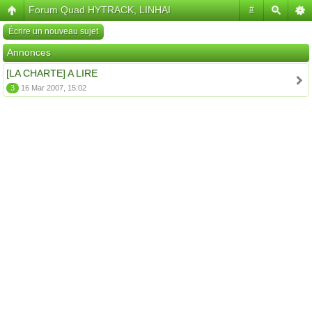
Forum Quad HYTRACK, LINHAI
#
Écrire un nouveau sujet
Annonces
[LA CHARTE] A LIRE
3
16 Mar 2007, 15:02