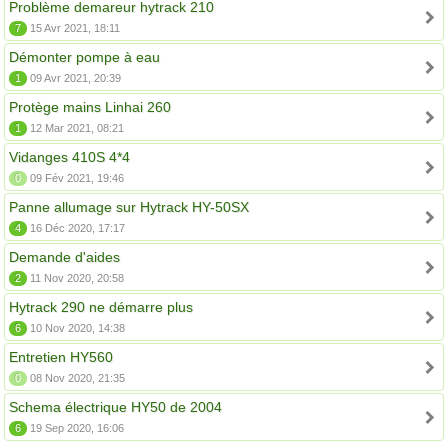
Problème demareur hytrack 210
7
15 Avr 2021, 18:11
Démonter pompe à eau
1
09 Avr 2021, 20:39
Protège mains Linhai 260
1
12 Mar 2021, 08:21
Vidanges 410S 4*4
0
09 Fév 2021, 19:46
Panne allumage sur Hytrack HY-50SX
4
16 Déc 2020, 17:17
Demande d'aides
2
11 Nov 2020, 20:58
Hytrack 290 ne démarre plus
6
10 Nov 2020, 14:38
Entretien HY560
0
08 Nov 2020, 21:35
Schema électrique HY50 de 2004
6
19 Sep 2020, 16:06