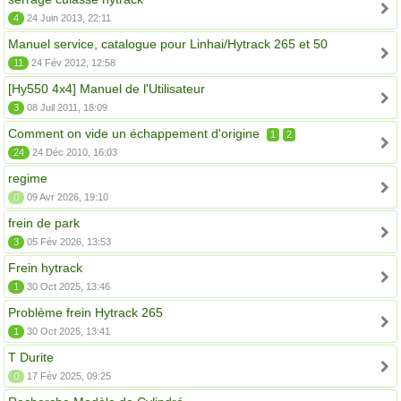
4
24 Juin 2013, 22:11
Manuel service, catalogue pour Linhai/Hytrack 265 et 50
11
24 Fév 2012, 12:58
[Hy550 4x4] Manuel de l'Utilisateur
3
08 Juil 2011, 18:09
Comment on vide un échappement d'origine
1
2
24
24 Déc 2010, 16:03
regime
0
09 Avr 2026, 19:10
frein de park
3
05 Fév 2026, 13:53
Frein hytrack
1
30 Oct 2025, 13:46
Problème frein Hytrack 265
1
30 Oct 2025, 13:41
T Durite
0
17 Fév 2025, 09:25