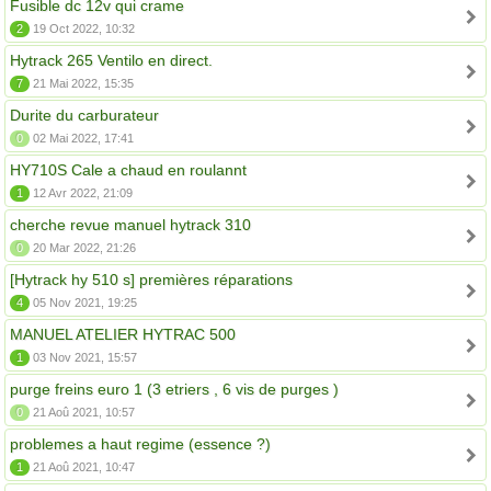
Fusible dc 12v qui crame
2
19 Oct 2022, 10:32
Hytrack 265 Ventilo en direct.
7
21 Mai 2022, 15:35
Durite du carburateur
0
02 Mai 2022, 17:41
HY710S Cale a chaud en roulannt
1
12 Avr 2022, 21:09
cherche revue manuel hytrack 310
0
20 Mar 2022, 21:26
[Hytrack hy 510 s] premières réparations
4
05 Nov 2021, 19:25
MANUEL ATELIER HYTRAC 500
1
03 Nov 2021, 15:57
purge freins euro 1 (3 etriers , 6 vis de purges )
0
21 Aoû 2021, 10:57
problemes a haut regime (essence ?)
1
21 Aoû 2021, 10:47