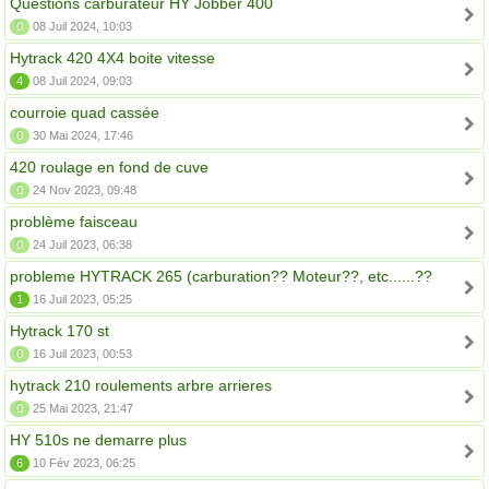
Questions carburateur HY Jobber 400
0
08 Juil 2024, 10:03
Hytrack 420 4X4 boite vitesse
4
08 Juil 2024, 09:03
courroie quad cassée
0
30 Mai 2024, 17:46
420 roulage en fond de cuve
0
24 Nov 2023, 09:48
problème faisceau
0
24 Juil 2023, 06:38
probleme HYTRACK 265 (carburation?? Moteur??, etc......??
1
16 Juil 2023, 05:25
Hytrack 170 st
0
16 Juil 2023, 00:53
hytrack 210 roulements arbre arrieres
0
25 Mai 2023, 21:47
HY 510s ne demarre plus
6
10 Fév 2023, 06:25