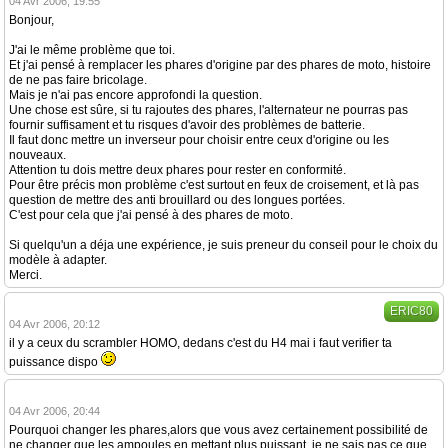
04 Avr 2006, 19:55
Bonjour,
J'ai le même problème que toi.
Et j'ai pensé à remplacer les phares d'origine par des phares de moto, histoire
de ne pas faire bricolage.
Mais je n'ai pas encore approfondi la question.
Une chose est sûre, si tu rajoutes des phares, l'alternateur ne pourras pas
fournir suffisament et tu risques d'avoir des problèmes de batterie.
Il faut donc mettre un inverseur pour choisir entre ceux d'origine ou les
nouveaux.
Attention tu dois mettre deux phares pour rester en conformité.
Pour être précis mon problème c'est surtout en feux de croisement, et là pas
question de mettre des anti brouillard ou des longues portées.
C'est pour cela que j'ai pensé à des phares de moto.
Si quelqu'un a déja une expérience, je suis preneur du conseil pour le choix du
modèle à adapter.
Merci.
ERIC80
04 Avr 2006, 20:12
il y a ceux du scrambler HOMO, dedans c'est du H4 mai i faut verifier ta
puissance dispo
04 Avr 2006, 20:44
Pourquoi changer les phares,alors que vous avez certainement possibilité de
ne changer que les ampoules,en mettant plus puissant ,je ne sais pas ce que