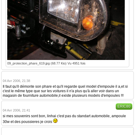
09_protection_phare_619.jpg (68.77 Kio) Vu 4951 fois
04 Avr 2006, 21:38
Il faut qu'il démonte son phare et qu'il regarde quel model d'empoule il a,et si
c'est le même type que sur les voitures il n'a plus qu'à aller voir dans un
magasin de fourniture automobile,il existe plusieurs models d'empoules !!!
ERIC80
04 Avr 2006, 21:41
si mes souvenirs sont bon, linhai c'est pas du standart automobile, ampoule
30w et des poussieres je crois