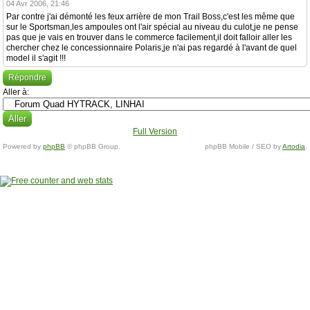
04 Avr 2006, 21:46
Par contre j'ai démonté les feux arrière de mon Trail Boss,c'est les même que
sur le Sportsman,les ampoules ont l'air spécial au niveau du culot,je ne pense
pas que je vais en trouver dans le commerce facilement,il doit falloir aller les
chercher chez le concessionnaire Polaris,je n'ai pas regardé à l'avant de quel
model il s'agit !!!
Répondre
Aller à:
Full Version
Powered by
phpBB
© phpBB Group.
phpBB Mobile / SEO by
Artodia
.