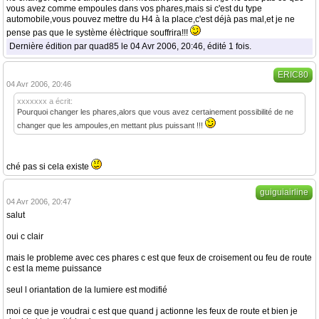
vous avez comme empoules dans vos phares,mais si c'est du type
automobile,vous pouvez mettre du H4 à la place,c'est déjà pas mal,et je ne
pense pas que le système élèctrique souffrira!!!
Dernière édition par quad85 le 04 Avr 2006, 20:46, édité 1 fois.
ERIC80
04 Avr 2006, 20:46
xxxxxxx a écrit:
Pourquoi changer les phares,alors que vous avez certainement possibilité de ne
changer que les ampoules,en mettant plus puissant !!!
ché pas si cela existe
guiguiairline
04 Avr 2006, 20:47
salut
oui c clair
mais le probleme avec ces phares c est que feux de croisement ou feu de route
c est la meme puissance
seul l oriantation de la lumiere est modifié
moi ce que je voudrai c est que quand j actionne les feux de route et bien je