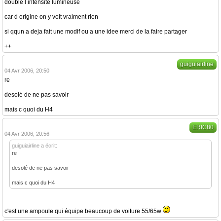
double l intensité lumineuse
car d origine on y voit vraiment rien
si qqun a deja fait une modif ou a une idee merci de la faire partager
++
guiguiairline
04 Avr 2006, 20:50
re
desolé de ne pas savoir
mais c quoi du H4
ERIC80
04 Avr 2006, 20:56
guiguiairline a écrit:
re
desolé de ne pas savoir
mais c quoi du H4
c'est une ampoule qui équipe beaucoup de voiture 55/65w