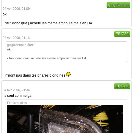
guiguiairline
04 Avr 2006, 21:09
ok
il faut donc que j achete les meme ampoule mais en H4
ERIC80
04 Avr 2006, 21:13
guiguiairline a écrit:
ok
il faut donc que j achete les meme ampoule mais en H4
il n'iront pas dans tes phares d'origines
ERIC80
04 Avr 2006, 21:34
ils sont comme ça
Fichiers joints