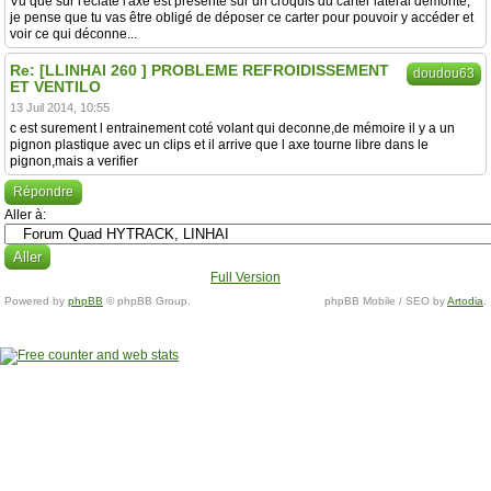
Vu que sur l'éclaté l'axe est présenté sur un croquis du carter latéral démonté,
je pense que tu vas être obligé de déposer ce carter pour pouvoir y accéder et
voir ce qui déconne...
Re: [LLINHAI 260 ] PROBLEME REFROIDISSEMENT
doudou63
ET VENTILO
13 Juil 2014, 10:55
c est surement l entrainement coté volant qui deconne,de mémoire il y a un
pignon plastique avec un clips et il arrive que l axe tourne libre dans le
pignon,mais a verifier
Répondre
Aller à:
Full Version
Powered by
phpBB
© phpBB Group.
phpBB Mobile / SEO by
Artodia
.