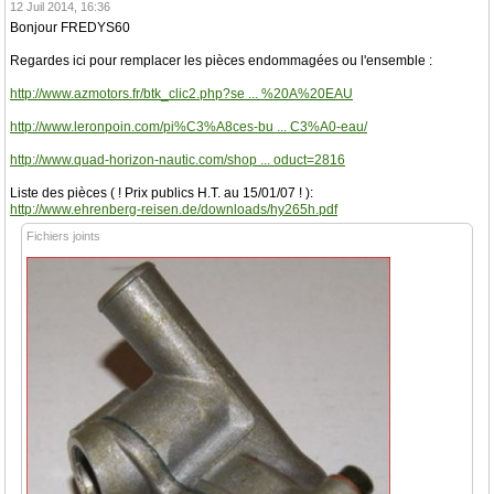
12 Juil 2014, 16:36
Bonjour FREDYS60
Regardes ici pour remplacer les pièces endommagées ou l'ensemble :
http://www.azmotors.fr/btk_clic2.php?se ... %20A%20EAU
http://www.leronpoin.com/pi%C3%A8ces-bu ... C3%A0-eau/
http://www.quad-horizon-nautic.com/shop ... oduct=2816
Liste des pièces ( ! Prix publics H.T. au 15/01/07 ! ):
http://www.ehrenberg-reisen.de/downloads/hy265h.pdf
Fichiers joints