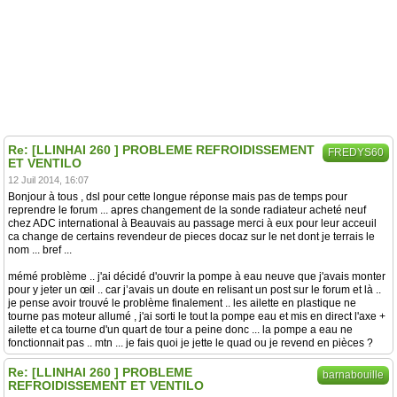
Re: [LLINHAI 260 ] PROBLEME REFROIDISSEMENT
FREDYS60
ET VENTILO
12 Juil 2014, 16:07
Bonjour à tous , dsl pour cette longue réponse mais pas de temps pour
reprendre le forum ... apres changement de la sonde radiateur acheté neuf
chez ADC international à Beauvais au passage merci à eux pour leur acceuil
ca change de certains revendeur de pieces docaz sur le net dont je terrais le
nom ... bref ...
mémé problème .. j'ai décidé d'ouvrir la pompe à eau neuve que j'avais monter
pour y jeter un œil .. car j’avais un doute en relisant un post sur le forum et là ..
je pense avoir trouvé le problème finalement .. les ailette en plastique ne
tourne pas moteur allumé , j'ai sorti le tout la pompe eau et mis en direct l'axe +
ailette et ca tourne d'un quart de tour a peine donc ... la pompe a eau ne
fonctionnait pas .. mtn ... je fais quoi je jette le quad ou je revend en pièces ?
Re: [LLINHAI 260 ] PROBLEME
barnabouille
REFROIDISSEMENT ET VENTILO