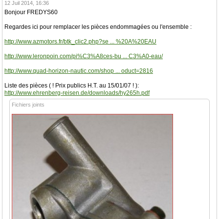
12 Juil 2014, 16:36
Bonjour FREDYS60
Regardes ici pour remplacer les pièces endommagées ou l'ensemble :
http://www.azmotors.fr/btk_clic2.php?se ... %20A%20EAU
http://www.leronpoin.com/pi%C3%A8ces-bu ... C3%A0-eau/
http://www.quad-horizon-nautic.com/shop ... oduct=2816
Liste des pièces ( ! Prix publics H.T. au 15/01/07 ! ):
http://www.ehrenberg-reisen.de/downloads/hy265h.pdf
Fichiers joints