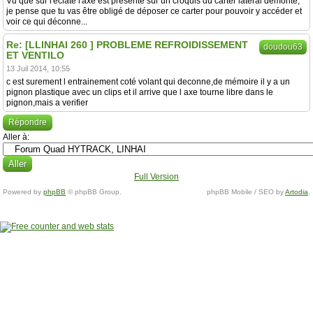
Vu que sur l'éclaté l'axe est présenté sur un croquis du carter latéral démonté,
je pense que tu vas être obligé de déposer ce carter pour pouvoir y accéder et
voir ce qui déconne...
Re: [LLINHAI 260 ] PROBLEME REFROIDISSEMENT
doudou63
ET VENTILO
13 Juil 2014, 10:55
c est surement l entrainement coté volant qui deconne,de mémoire il y a un
pignon plastique avec un clips et il arrive que l axe tourne libre dans le
pignon,mais a verifier
Répondre
Aller à:
Full Version
Powered by
phpBB
© phpBB Group.
phpBB Mobile / SEO by
Artodia
.