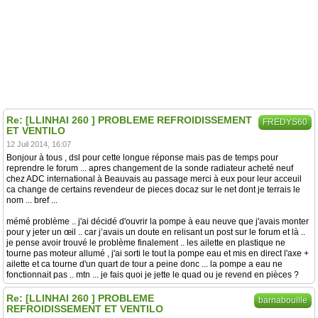
Re: [LLINHAI 260 ] PROBLEME REFROIDISSEMENT
FREDYS60
ET VENTILO
12 Juil 2014, 16:07
Bonjour à tous , dsl pour cette longue réponse mais pas de temps pour
reprendre le forum ... apres changement de la sonde radiateur acheté neuf
chez ADC international à Beauvais au passage merci à eux pour leur acceuil
ca change de certains revendeur de pieces docaz sur le net dont je terrais le
nom ... bref ...
mémé problème .. j'ai décidé d'ouvrir la pompe à eau neuve que j'avais monter
pour y jeter un œil .. car j’avais un doute en relisant un post sur le forum et là ..
je pense avoir trouvé le problème finalement .. les ailette en plastique ne
tourne pas moteur allumé , j'ai sorti le tout la pompe eau et mis en direct l'axe +
ailette et ca tourne d'un quart de tour a peine donc ... la pompe a eau ne
fonctionnait pas .. mtn ... je fais quoi je jette le quad ou je revend en pièces ?
Re: [LLINHAI 260 ] PROBLEME
barnabouille
REFROIDISSEMENT ET VENTILO