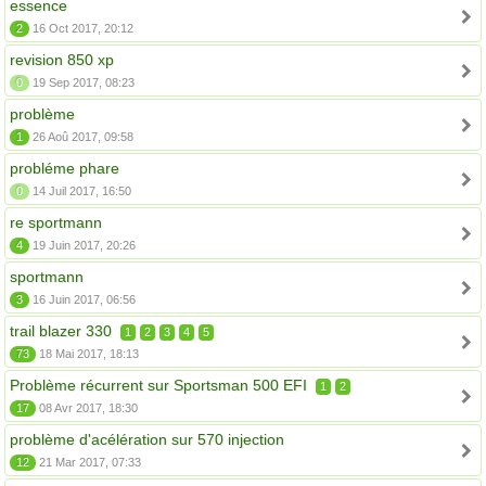
essence
2
16 Oct 2017, 20:12
revision 850 xp
0
19 Sep 2017, 08:23
problème
1
26 Aoû 2017, 09:58
probléme phare
0
14 Juil 2017, 16:50
re sportmann
4
19 Juin 2017, 20:26
sportmann
3
16 Juin 2017, 06:56
trail blazer 330
1
2
3
4
5
73
18 Mai 2017, 18:13
Problème récurrent sur Sportsman 500 EFI
1
2
17
08 Avr 2017, 18:30
problème d'acélération sur 570 injection
12
21 Mar 2017, 07:33