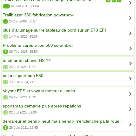
1
2
3
35
07 Jan 2011, 21:04
Trailblazer 330 fabrication powernow
5
24 Avr 2009, 08:57
plus d'allumage sur le tableau de bord sur un 570 EFI
0
14 Mar 2025, 15:06
Problème carburation 500 scrambler
6
09 Fév 2025, 15:50
tendeur de chaine HS ??
0
23 Juil 2024, 11:30
polaris sportman 550
0
23 Juin 2024, 21:21
Voyant EPS et voyant moteur allumés
0
24 Avr 2023, 15:31
sportsman demarre plus apres repations
0
02 Juil 2021, 09:00
demareur et bendix neuf mais bendix n'enclenche pa la roue l
1
28 Juin 2021, 15:55