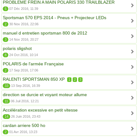
PROBLEME FREIN A MAIN POLARIS 330 TRAILBLAZER
5
07 Déc 2016, 11:39
Sportsman 570 EPS 2014 - Pneus + Projecteur LEDs
2
30 Nov 2016, 22:06
manuel d entretien sportsman 800 de 2012
3
14 Nov 2016, 20:27
polaris sligshot
8
24 Oct 2016, 10:14
POLARIS de l'armée Française
2
17 Sep 2016, 17:06
RALENTI SPORTSMAN 850 XP
1
2
3
33
13 Sep 2016, 16:39
direction se durcie et voyant moteur allume
11
06 Juil 2016, 12:21
Accélération excessive en petit vitesse
14
26 Juin 2016, 23:43
cardan arriere 500 ho
2
01 Avr 2016, 13:23