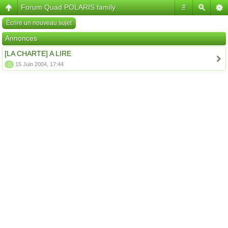
Forum Quad POLARIS family
#
Écrire un nouveau sujet
Annonces
[LA CHARTE] A LIRE
0
15 Juin 2004, 17:44