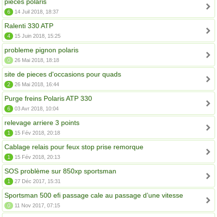
piéces polaris
6
14 Juil 2018, 18:37
Ralenti 330 ATP
4
15 Juin 2018, 15:25
probleme pignon polaris
0
26 Mai 2018, 18:18
site de pieces d'occasions pour quads
2
26 Mai 2018, 16:44
Purge freins Polaris ATP 330
6
03 Avr 2018, 10:04
relevage arriere 3 points
1
15 Fév 2018, 20:18
Cablage relais pour feux stop prise remorque
1
15 Fév 2018, 20:13
SOS problème sur 850xp sportsman
1
27 Déc 2017, 15:31
Sportsman 500 efi passage cale au passage d’une vitesse
0
11 Nov 2017, 07:15