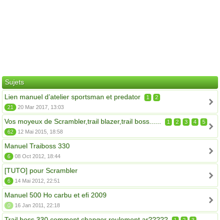
Sujets
Lien manuel d’atelier sportsman et predator
1
2
21
20 Mar 2017, 13:03
Vos moyeux de Scrambler,trail blazer,trail boss......
1
2
3
4
5
62
12 Mai 2015, 18:58
Manuel Traiboss 330
6
08 Oct 2012, 18:44
[TUTO] pour Scrambler
6
14 Mai 2012, 22:51
Manuel 500 Ho carbu et efi 2009
0
16 Jan 2011, 22:18
Trail boss 330 comment changer roulement ar?????