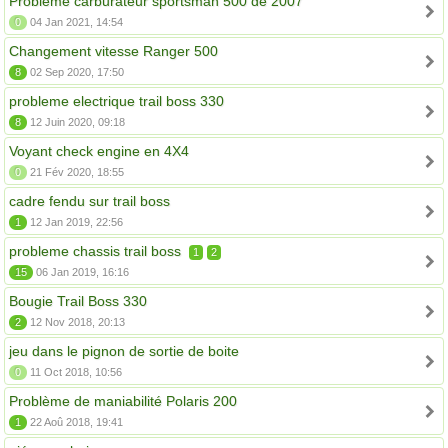
Problème carburateur sportsman 500 de 2007
0
04 Jan 2021, 14:54
Changement vitesse Ranger 500
8
02 Sep 2020, 17:50
probleme electrique trail boss 330
8
12 Juin 2020, 09:18
Voyant check engine en 4X4
0
21 Fév 2020, 18:55
cadre fendu sur trail boss
1
12 Jan 2019, 22:56
probleme chassis trail boss
1
2
15
06 Jan 2019, 16:16
Bougie Trail Boss 330
2
12 Nov 2018, 20:13
jeu dans le pignon de sortie de boite
0
11 Oct 2018, 10:56
Problème de maniabilité Polaris 200
1
22 Aoû 2018, 19:41