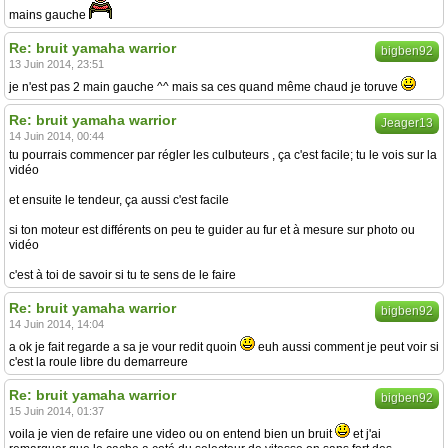
mains gauche
Re: bruit yamaha warrior
bigben92
13 Juin 2014, 23:51
je n'est pas 2 main gauche ^^ mais sa ces quand même chaud je toruve
Re: bruit yamaha warrior
Jeager13
14 Juin 2014, 00:44
tu pourrais commencer par régler les culbuteurs , ça c'est facile; tu le vois sur la
vidéo
et ensuite le tendeur, ça aussi c'est facile
si ton moteur est différents on peu te guider au fur et à mesure sur photo ou
vidéo
c'est à toi de savoir si tu te sens de le faire
Re: bruit yamaha warrior
bigben92
14 Juin 2014, 14:04
a ok je fait regarde a sa je vour redit quoin
euh aussi comment je peut voir si
c'est la roule libre du demarreure
Re: bruit yamaha warrior
bigben92
15 Juin 2014, 01:37
voila je vien de refaire une video ou on entend bien un bruit
et j'ai