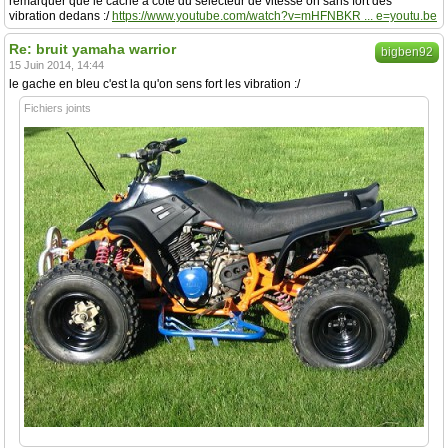
remarquer que le cache a coté du selecteur de vitesse on sans fort des
vibration dedans :/
https://www.youtube.com/watch?v=mHFNBKR ... e=youtu.be
Re: bruit yamaha warrior
bigben92
15 Juin 2014, 14:44
le gache en bleu c'est la qu'on sens fort les vibration :/
Fichiers joints