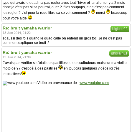
type qui avais le quad n'a pas rouler avec tout l'hiver et la rallumer y a 2 mois
donc je c'est pas si sa pourrai jouer ? :/ les soupaps je ne c'est pas comment
les regler ? :/ et pour la roue libre sa se voit comment ?
merci
beaucoup
pour votre aide
Re: bruit yamaha warrior
bigben92
13 Juin 2014, 21:22
et aussi des fois quand le quad calle on entend un gros toc , je ne c'est pas
comment expliquer se bruit :/
Re: bruit yamaha warrior
ghislain11
13 Juin 2014, 21:39
J'avais pas vérifier si c'était des pastilles ou des culbuteurs mais sur ma vieille
moto de 97 c'est déjà des pastilles
en tout cas quelques vidéos ici très
instructives
Vidéo en provenance de :
www.youtube.com