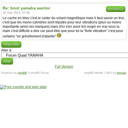
Re: bruit yamaha warrior
ghislain11
16 Juin 2014, 07:06
Le cache en bleu c'est le carter du volant magnétique mais il faut savoir un truc,
c'est que les mono-cylindres sont réputés pour leur vibrations (plus ou moins
importante selon les marques) mais d'ici s'en avoir ton engin en vrai sous la
main c'est difficile a dire car peut-être que pour toi la "forte vibration" c'est pour
certains "un grésillement d'abeille"
Répondre
Aller à:
Full Version
Powered by
phpBB
© phpBB Group.
phpBB Mobile / SEO by
Artodia
.