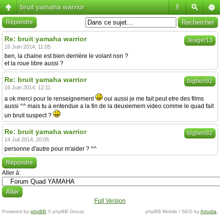
bruit yamaha warrior
#
Répondre
Re: bruit yamaha warrior
Jeager13
16 Juin 2014, 11:05
ben, la chaine est bien derrière le volant non ?
et la roue libre aussi ?
Re: bruit yamaha warrior
bigben92
16 Juin 2014, 12:11
a ok merci pour le renseignement
oui aussi je me fait peut etre des films
aussi ^^ mais tu a entendue a la fin de la deuxiemem video comme le quad fait
un bruit suspect ?
Re: bruit yamaha warrior
bigben92
14 Juil 2014, 20:05
personne d'autre pour m'aider ? ^^
Répondre
Aller à:
Full Version
Powered by
phpBB
© phpBB Group.
phpBB Mobile / SEO by
Artodia
.