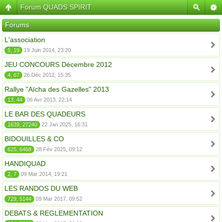
Forum QUADS SPIRIT
Forums
L'association
5, 19
19 Juin 2014, 23:20
JEU CONCOURS Décembre 2012
4, 67
26 Déc 2012, 15:35
Rallye "Aïcha des Gazelles" 2013
13, 44
06 Avr 2013, 22:14
LE BAR DES QUADEURS
1639, 27240
22 Jan 2025, 16:31
BIDOUILLES & CO
625, 6468
28 Fév 2025, 09:12
HANDIQUAD
2, 7
09 Mar 2014, 19:21
LES RANDOS DU WEB
729, 5144
09 Mar 2017, 09:52
DEBATS & REGLEMENTATION