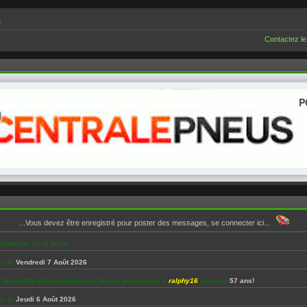
s
Contactez le
...Vous devez être enregistré pour poster des messages, se connecter ici...
ienvenue sur le forum...
es le
Vendredi 7 Août 2026
e Journal Du Quad souhaite un Joyeux anniversaire à
ralphy16
pour ses
57 ans!
es le
Jeudi 6 Août 2026