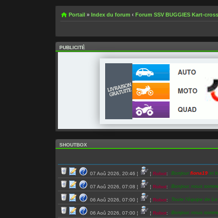
Portail
»
Index du forum
‹
Forum SSV BUGGIES Kart-cros
PUBLICITÉ
SHOUTBOX
Bonjour
fiona19
et b
07 Aoû 2026, 20:46
¦
¦
Robot
:
Bonjour, nous somm
07 Aoû 2026, 07:08
¦
¦
Robot
:
Toute l’équipe de L
06 Aoû 2026, 07:00
¦
¦
Robot
:
Bonjour, nous somm
06 Aoû 2026, 07:00
¦
¦
Robot
: