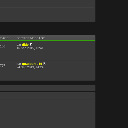
SSAGES
DERNIER MESSAGE
par
dide
136
16 Sep 2015, 13:41
par
quadeurdu19
787
24 Sep 2019, 14:24