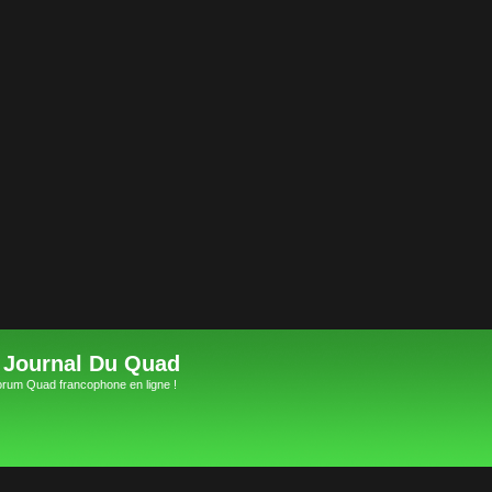
 Journal Du Quad
orum Quad francophone en ligne !