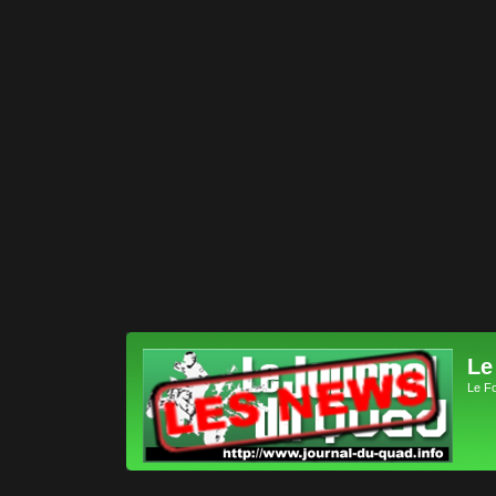
Le
Le F