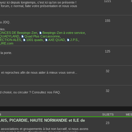
1221
yez ici depuis longtemps, c'est ici qu'on se présente !
forum, c normal, faite votre présentation et nous vous
155
du JDQ.
les.
ONCES DE Beepings-Zen
,
Beepings-Zen à votre service
,
QUADYLAND
,
Quad Plus Carcassonne
,
ECTION ALÈS
,
1001 quads
,
AXE QUAD
,
J.P.S.
,
URE.com
125
la porte.
32
et reproches afin de nous aider à mieux vous servir...
32
 choisir, ou circuler ? Consultez nos FAQ.
S
SUJETS
ME
AIS, PICARDIE, HAUTE NORMANDIE et ILE de
23
 associations et groupements à but non lucratif, si nous avons