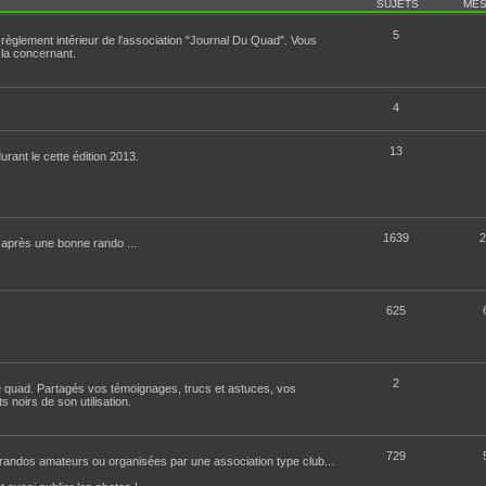
SUJETS
ME
5
e règlement intérieur de l'association "Journal Du Quad". Vous
 la concernant.
4
13
urant le cette édition 2013.
1639
2
 après une bonne rando ...
625
2
 le quad. Partagés vos témoignages, trucs et astuces, vos
 noirs de son utilisation.
729
s randos amateurs ou organisées par une association type club...