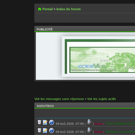
Portail
»
Index du forum
PUBLICITÉ
Voir les messages sans réponses
•
Voir les sujets actifs
SHOUTBOX
Toute l’équipe de L
09 Aoû 2026, 07:00
¦
¦
Robot
:
Bonjour, nous somm
09 Aoû 2026, 07:00
¦
¦
Robot
: