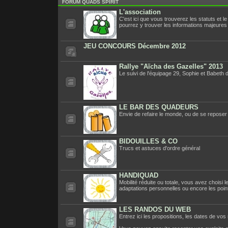
FORUM QUADS SPIRIT
L'association
C'est ici que vous trouverez les statuts et l
pourrez y trouver les informations majeures
JEU CONCOURS Décembre 2012
Rallye "Aïcha des Gazelles" 2013
Le suivi de l'équipage 29, Sophie et Babeth d
LE BAR DES QUADEURS
Envie de refaire le monde, ou de se reposer
BIDOUILLES & CO
Trucs et astuces d'ordre général
HANDIQUAD
Mobilité réduite ou totale, vous avez choisi
adaptations personnelles ou encore les points
LES RANDOS DU WEB
Entrez ici les propositions, les dates de vo