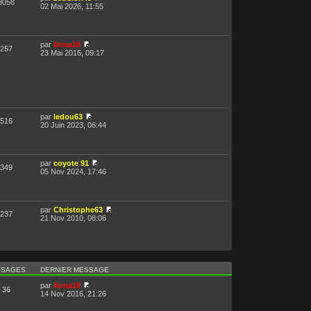
8058
02 Mai 2026, 11:55
par
fiona19
257
23 Mai 2016, 09:17
par
ledou63
516
20 Juin 2023, 06:44
par
coyote 91
349
05 Nov 2024, 17:46
par
Christophe63
237
21 Nov 2010, 08:06
SSAGES
DERNIER MESSAGE
par
fiona19
36
14 Nov 2016, 21:26