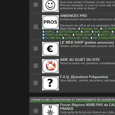
Que vous arriviez à l'instant, ou que vous so
Pour les nouveaux, si vous ne voyer que se 
activerons le reste du forum !
ANNONCES PRO
exclusivement réservées aux annonceurs 
Découvrez les offres de nos partenaires fidè
Sous-forums:
Beepings-Zen
,
LES ANN
KAPA Z
,
EZYQUAD.com
,
QM4
,
Bailly Loisirs
,
POINT QUAD Mexy
,
TEAM QUAD 74
,
MOTO SEL
GLOBE 4x4
,
La Rose des Vents
,
ACCESSQUADE
LE WEB SHOP (petites annonces)
Vendre, acheter ou échanger poussez donc 
AIDE AU SUJET DU SITE
Posez ici toutes vos questions, compliments 
F.A.Q. (Questions Fréquentes)
Vous débutez : permis, assurance, quel quad
FORUM CLUBS, ASSOCIATIONS ET GROUPEMENTS DE QUADEUR
Forum Régions NORD PAS de CAL
FRANCE
Cette partie du forum est réservé aux clubs,