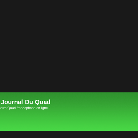
 Journal Du Quad
orum Quad francophone en ligne !