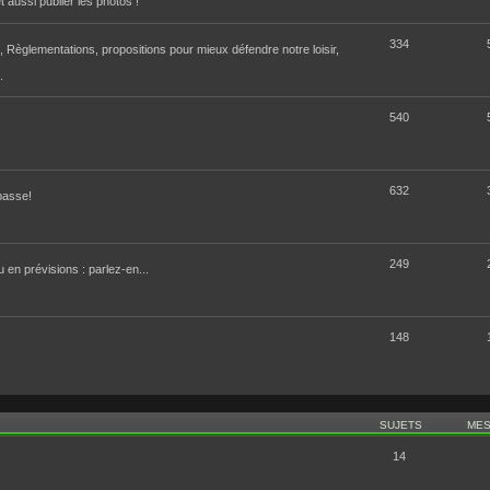
 aussi publier les photos !
334
d, Règlementations, propositions pour mieux défendre notre loisir,
.
540
632
passe!
249
 en prévisions : parlez-en...
148
SUJETS
ME
14