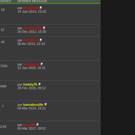
SSAGES
DERNIER MESSAGE
par
DOUDOU
19
19 Juin 2014, 23:20
par
phoenix916
67
26 Déc 2012, 15:35
par
DOUDOU
44
06 Avr 2013, 22:14
par
ghislain11
7240
22 Jan 2025, 16:31
par
freddy76
6468
28 Fév 2025, 09:12
par
barnabouille
7
09 Mar 2014, 19:21
par
fiona19
5144
09 Mar 2017, 09:52