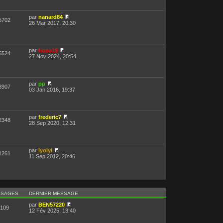
par
nanard84
5702
26 Mar 2017, 20:30
par
fiona19
5524
27 Nov 2024, 20:54
par
pp
3907
03 Jan 2016, 19:37
par
frederic7
2348
28 Sep 2020, 12:31
par
lyolyl
1261
11 Sep 2012, 20:46
SSAGES
DERNIER MESSAGE
par
BEN57220
109
12 Fév 2025, 13:40