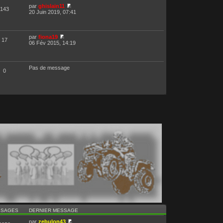
par
ghislain11
143
20 Juin 2019, 07:41
par
fiona19
17
06 Fév 2015, 14:19
Pas de message
0
SSAGES
DERNIER MESSAGE
par
zebulon43