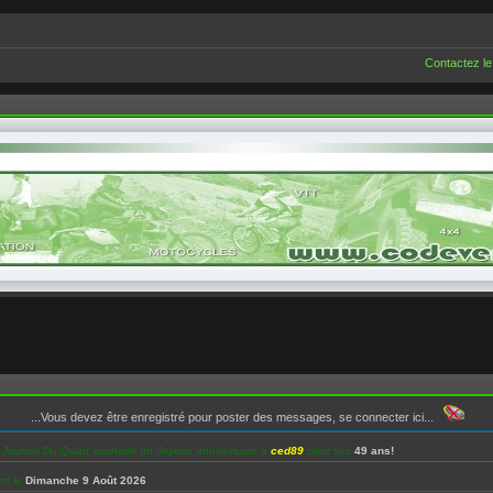
Contactez le
...Vous devez être enregistré pour poster des messages, se connecter ici...
e Journal Du Quad souhaite un Joyeux anniversaire à
ced89
pour ses
49 ans!
es le
Dimanche 9 Août 2026