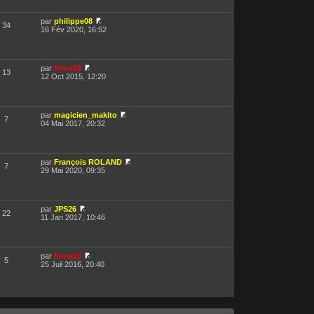
par
philippe08
34
16 Fév 2020, 16:52
par
fiona19
13
12 Oct 2015, 12:20
par
magicien_makito
7
04 Mai 2017, 20:32
par
François ROLAND
7
29 Mai 2020, 09:35
par
JPS26
22
11 Jan 2017, 10:46
par
fiona19
5
25 Juil 2016, 20:40