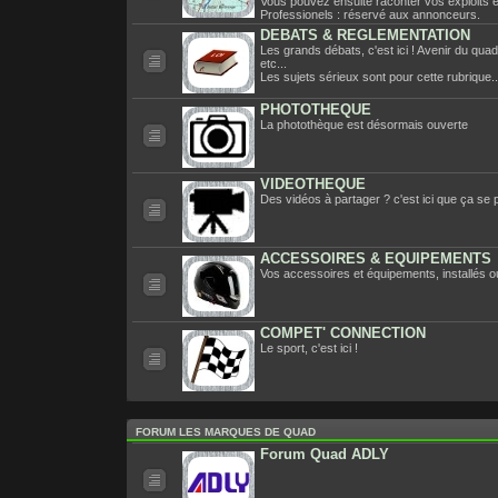
Vous pouvez ensuite raconter vos exploits et
Professionels : réservé aux annonceurs.
DEBATS & REGLEMENTATION
Les grands débats, c'est ici ! Avenir du qua
etc...
Les sujets sérieux sont pour cette rubrique..
PHOTOTHEQUE
La photothèque est désormais ouverte
VIDEOTHEQUE
Des vidéos à partager ? c'est ici que ça se 
ACCESSOIRES & EQUIPEMENTS
Vos accessoires et équipements, installés ou
COMPET' CONNECTION
Le sport, c'est ici !
FORUM LES MARQUES DE QUAD
Forum Quad ADLY