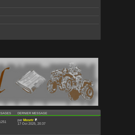
SSAGES
DERNIER MESSAGE
par
Mosrtr
1251
17 Oct 2025, 20:37