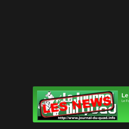
Le
Le F