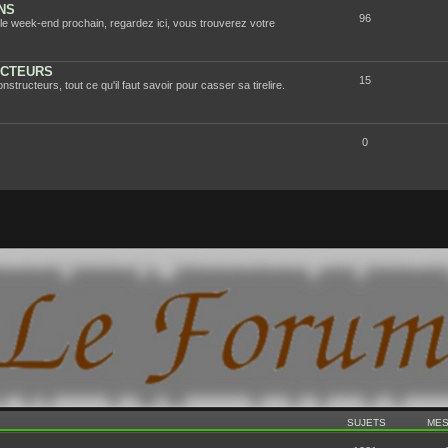
NS
96
le week-end prochain, regardez ici, vous trouverez votre
 bienvenue sur le forum...
UCTEURS
15
tructeurs, tout ce qu'il faut savoir pour casser sa tirelire.
0
SUJETS
ME