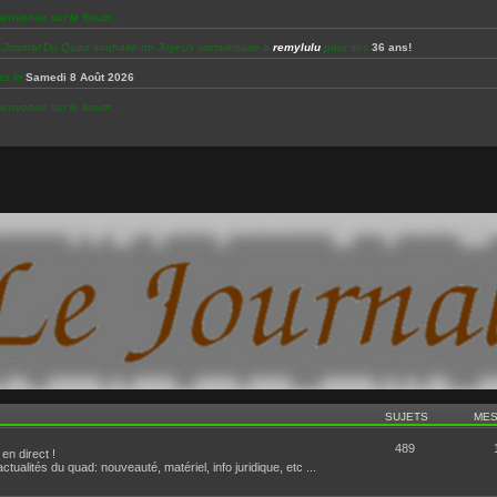
ienvenue sur le forum...
e Journal Du Quad souhaite un Joyeux anniversaire à
remylulu
pour ses
36 ans!
es le
Samedi 8 Août 2026
ienvenue sur le forum...
es le
Vendredi 7 Août 2026
e Journal Du Quad souhaite un Joyeux anniversaire à
ralphy16
pour ses
57 ans!
es le
Jeudi 6 Août 2026
e Journal Du Quad souhaite un Joyeux anniversaire à
pitou13
pour ses
76 ans!
es le
Mercredi 5 Août 2026
 bienvenue sur le forum...
es le
Mardi 4 Août 2026
es le
Lundi 3 Août 2026
e Journal Du Quad souhaite un Joyeux anniversaire à
jer24
pour ses
50 ans!
es le
Dimanche 2 Août 2026
SUJETS
ME
es le
Samedi 1 Août 2026
489
en direct !
ctualités du quad: nouveauté, matériel, info juridique, etc ...
 Journal Du Quad souhaite un Joyeux anniversaire à
hug02
pour ses
48 ans!
s le
Vendredi 31 Juillet 2026