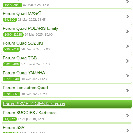
1043, 8949
02 Mai 2026, 12:00
Forum Quad MASAÏ
59, 390
26 Mar 2022, 18:45
Forum Quad POLARIS family
1088, 11228
14 Mar 2025, 15:06
Forum Quad SUZUKI
230, 2418
26 Déc 2024, 07:06
Forum Quad TGB
302, 2480
27 Juin 2024, 09:10
Forum Quad YAMAHA
672, 5540
10 Avr 2025, 06:30
Forum Les autres Quad
620, 5557
18 Avr 2025, 07:05
Forum SSV BUGGIES Kart-cross
Forum BUGGIES / Kartcross
18, 136
16 Sep 2015, 13:41
Forum SSV