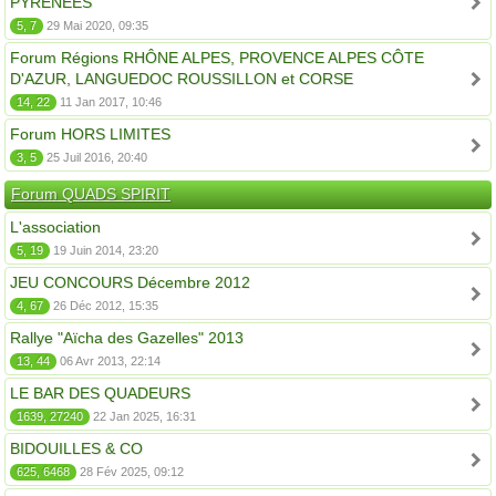
PYRÉNÉES
5, 7
29 Mai 2020, 09:35
Forum Régions RHÔNE ALPES, PROVENCE ALPES CÔTE
D'AZUR, LANGUEDOC ROUSSILLON et CORSE
14, 22
11 Jan 2017, 10:46
Forum HORS LIMITES
3, 5
25 Juil 2016, 20:40
Forum QUADS SPIRIT
L'association
5, 19
19 Juin 2014, 23:20
JEU CONCOURS Décembre 2012
4, 67
26 Déc 2012, 15:35
Rallye "Aïcha des Gazelles" 2013
13, 44
06 Avr 2013, 22:14
LE BAR DES QUADEURS
1639, 27240
22 Jan 2025, 16:31
BIDOUILLES & CO
625, 6468
28 Fév 2025, 09:12