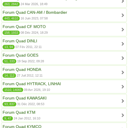
263, 2842
24 Mar 2026, 18:49
Forum Quad CAN-AM / Bombardier
443, 4610
16 Juin 2023, 07:58
Forum Quad CF MOTO
158, 1933
08 Déc 2024, 18:29
Forum Quad DINLI
13, 94
07 Fév 2011, 22:11
Forum Quad GOES
51, 333
19 Sep 2022, 09:28
Forum Quad HONDA
14, 112
27 Juil 2012, 12:11
Forum Quad HYTRACK, LINHAI
1510, 14065
09 Avr 2026, 19:10
Forum Quad KAWASAKI
93, 837
31 Déc 2022, 08:53
Forum Quad KTM
9, 47
24 Jan 2012, 16:10
Forum Quad KYMCO