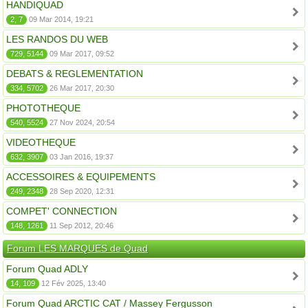
HANDIQUAD
2, 7
09 Mar 2014, 19:21
LES RANDOS DU WEB
729, 5144
09 Mar 2017, 09:52
DEBATS & REGLEMENTATION
334, 5702
26 Mar 2017, 20:30
PHOTOTHEQUE
540, 5524
27 Nov 2024, 20:54
VIDEOTHEQUE
632, 3907
03 Jan 2016, 19:37
ACCESSOIRES & EQUIPEMENTS
249, 2348
28 Sep 2020, 12:31
COMPET' CONNECTION
148, 1261
11 Sep 2012, 20:46
Forum LES MARQUES de Quad
Forum Quad ADLY
14, 109
12 Fév 2025, 13:40
Forum Quad ARCTIC CAT / Massey Fergusson