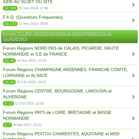
AIDE AU SUJET DU SITE
32, 349
05 Nov 2024, 17:46
F.A.Q. (Questions Fréquentes)
32, 237
21 Nov 2010, 08:06
Forum CLUBS, ASSOCIATIONS et GROUPEMENTS de
QUADEURS
Forum Régions NORD PAS de CALAIS, PICARDIE, HAUTE
NORMANDIE et ILE de FRANCE
23, 36
14 Nov 2016, 21:26
Forum Régions CHAMPAGNE ARDENNES, FRANCHE COMTE,
LORRAINE et ALSACE
20, 34
16 Fév 2020, 16:52
Forum Régions CENTRE, BOURGOGNE, LIMOUSIN et
AUVERGNE
8, 13
12 Oct 2015, 12:20
Forum Régions PAYS de LOIRE, BRETAGNE et BASSE
NORMANDIE
5, 7
04 Mai 2017, 20:32
Forum Régions POITOU CHARENTES, AQUITAINE et MIDI