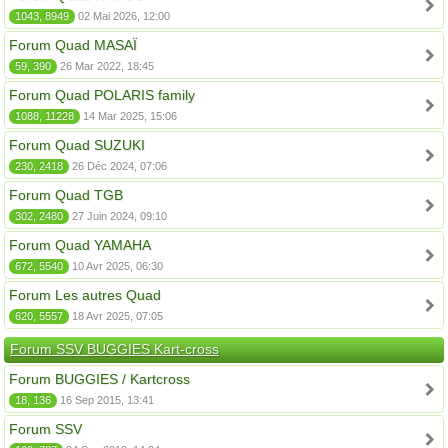
1043, 8949
02 Mai 2026, 12:00
Forum Quad MASAÏ
59, 390
26 Mar 2022, 18:45
Forum Quad POLARIS family
1088, 11228
14 Mar 2025, 15:06
Forum Quad SUZUKI
230, 2418
26 Déc 2024, 07:06
Forum Quad TGB
302, 2480
27 Juin 2024, 09:10
Forum Quad YAMAHA
672, 5540
10 Avr 2025, 06:30
Forum Les autres Quad
620, 5557
18 Avr 2025, 07:05
Forum SSV BUGGIES Kart-cross
Forum BUGGIES / Kartcross
18, 136
16 Sep 2015, 13:41
Forum SSV