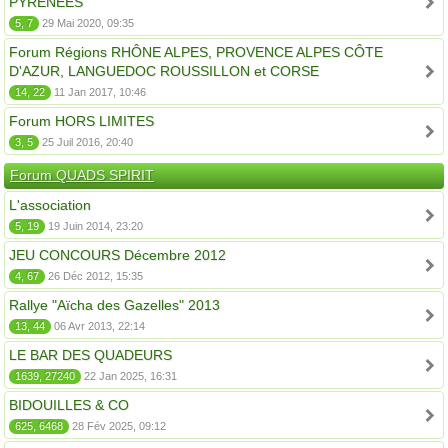
PYRÉNÉES
5, 7
29 Mai 2020, 09:35
Forum Régions RHÔNE ALPES, PROVENCE ALPES CÔTE
D'AZUR, LANGUEDOC ROUSSILLON et CORSE
14, 22
11 Jan 2017, 10:46
Forum HORS LIMITES
3, 5
25 Juil 2016, 20:40
Forum QUADS SPIRIT
L'association
5, 19
19 Juin 2014, 23:20
JEU CONCOURS Décembre 2012
4, 67
26 Déc 2012, 15:35
Rallye "Aïcha des Gazelles" 2013
13, 44
06 Avr 2013, 22:14
LE BAR DES QUADEURS
1639, 27240
22 Jan 2025, 16:31
BIDOUILLES & CO
625, 6468
28 Fév 2025, 09:12