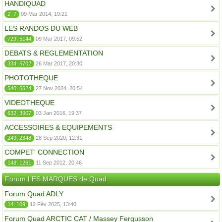
HANDIQUAD
2, 7
09 Mar 2014, 19:21
LES RANDOS DU WEB
729, 5144
09 Mar 2017, 09:52
DEBATS & REGLEMENTATION
334, 5702
26 Mar 2017, 20:30
PHOTOTHEQUE
540, 5524
27 Nov 2024, 20:54
VIDEOTHEQUE
632, 3907
03 Jan 2016, 19:37
ACCESSOIRES & EQUIPEMENTS
249, 2348
28 Sep 2020, 12:31
COMPET' CONNECTION
148, 1261
11 Sep 2012, 20:46
Forum LES MARQUES de Quad
Forum Quad ADLY
14, 109
12 Fév 2025, 13:40
Forum Quad ARCTIC CAT / Massey Fergusson