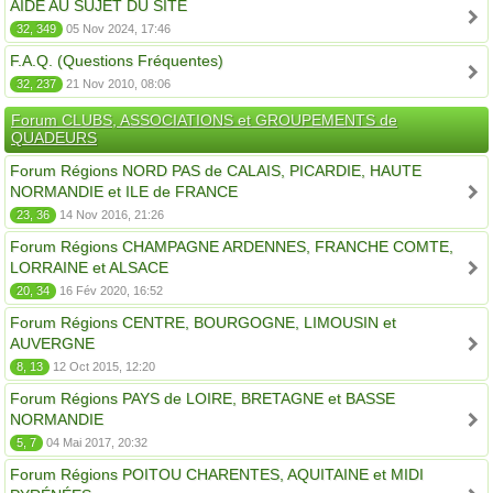
AIDE AU SUJET DU SITE
32, 349
05 Nov 2024, 17:46
F.A.Q. (Questions Fréquentes)
32, 237
21 Nov 2010, 08:06
Forum CLUBS, ASSOCIATIONS et GROUPEMENTS de
QUADEURS
Forum Régions NORD PAS de CALAIS, PICARDIE, HAUTE
NORMANDIE et ILE de FRANCE
23, 36
14 Nov 2016, 21:26
Forum Régions CHAMPAGNE ARDENNES, FRANCHE COMTE,
LORRAINE et ALSACE
20, 34
16 Fév 2020, 16:52
Forum Régions CENTRE, BOURGOGNE, LIMOUSIN et
AUVERGNE
8, 13
12 Oct 2015, 12:20
Forum Régions PAYS de LOIRE, BRETAGNE et BASSE
NORMANDIE
5, 7
04 Mai 2017, 20:32
Forum Régions POITOU CHARENTES, AQUITAINE et MIDI