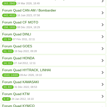
263, 2842
24 Mar 2026, 18:49
Forum Quad CAN-AM / Bombardier
443, 4610
16 Juin 2023, 07:58
Forum Quad CF MOTO
158, 1933
08 Déc 2024, 18:29
Forum Quad DINLI
13, 94
07 Fév 2011, 22:11
Forum Quad GOES
51, 333
19 Sep 2022, 09:28
Forum Quad HONDA
14, 112
27 Juil 2012, 12:11
Forum Quad HYTRACK, LINHAI
1510, 14065
09 Avr 2026, 19:10
Forum Quad KAWASAKI
93, 837
31 Déc 2022, 08:53
Forum Quad KTM
9, 47
24 Jan 2012, 16:10
Forum Quad KYMCO