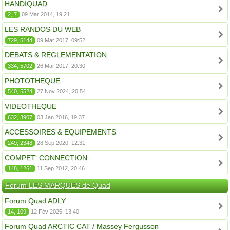
HANDIQUAD
2, 7
09 Mar 2014, 19:21
LES RANDOS DU WEB
729, 5144
09 Mar 2017, 09:52
DEBATS & REGLEMENTATION
334, 5702
26 Mar 2017, 20:30
PHOTOTHEQUE
540, 5524
27 Nov 2024, 20:54
VIDEOTHEQUE
632, 3907
03 Jan 2016, 19:37
ACCESSOIRES & EQUIPEMENTS
249, 2348
28 Sep 2020, 12:31
COMPET' CONNECTION
148, 1261
11 Sep 2012, 20:46
Forum LES MARQUES de Quad
Forum Quad ADLY
14, 109
12 Fév 2025, 13:40
Forum Quad ARCTIC CAT / Massey Fergusson