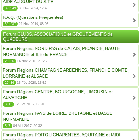
AIDE AU SUJET DU SITE
32, 349
05 Nov 2024, 17:46
F.A.Q. (Questions Fréquentes)
32, 237
21 Nov 2010, 08:06
Forum CLUBS, ASSOCIATIONS et GROUPEMENTS de
QUADEURS
Forum Régions NORD PAS de CALAIS, PICARDIE, HAUTE
NORMANDIE et ILE de FRANCE
23, 36
14 Nov 2016, 21:26
Forum Régions CHAMPAGNE ARDENNES, FRANCHE COMTE,
LORRAINE et ALSACE
20, 34
16 Fév 2020, 16:52
Forum Régions CENTRE, BOURGOGNE, LIMOUSIN et
AUVERGNE
8, 13
12 Oct 2015, 12:20
Forum Régions PAYS de LOIRE, BRETAGNE et BASSE
NORMANDIE
5, 7
04 Mai 2017, 20:32
Forum Régions POITOU CHARENTES, AQUITAINE et MIDI