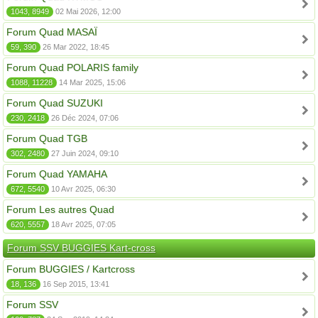
1043, 8949
02 Mai 2026, 12:00
Forum Quad MASAÏ
59, 390
26 Mar 2022, 18:45
Forum Quad POLARIS family
1088, 11228
14 Mar 2025, 15:06
Forum Quad SUZUKI
230, 2418
26 Déc 2024, 07:06
Forum Quad TGB
302, 2480
27 Juin 2024, 09:10
Forum Quad YAMAHA
672, 5540
10 Avr 2025, 06:30
Forum Les autres Quad
620, 5557
18 Avr 2025, 07:05
Forum SSV BUGGIES Kart-cross
Forum BUGGIES / Kartcross
18, 136
16 Sep 2015, 13:41
Forum SSV