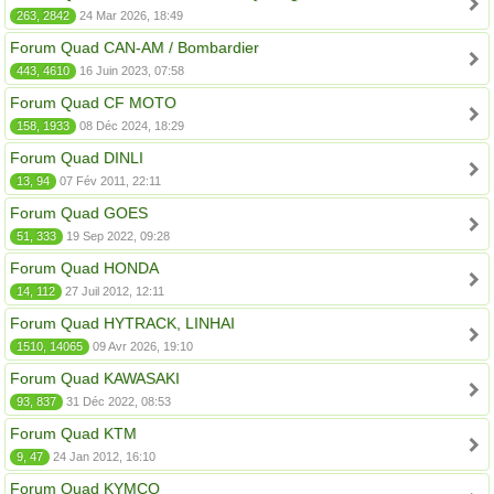
263, 2842
24 Mar 2026, 18:49
Forum Quad CAN-AM / Bombardier
443, 4610
16 Juin 2023, 07:58
Forum Quad CF MOTO
158, 1933
08 Déc 2024, 18:29
Forum Quad DINLI
13, 94
07 Fév 2011, 22:11
Forum Quad GOES
51, 333
19 Sep 2022, 09:28
Forum Quad HONDA
14, 112
27 Juil 2012, 12:11
Forum Quad HYTRACK, LINHAI
1510, 14065
09 Avr 2026, 19:10
Forum Quad KAWASAKI
93, 837
31 Déc 2022, 08:53
Forum Quad KTM
9, 47
24 Jan 2012, 16:10
Forum Quad KYMCO