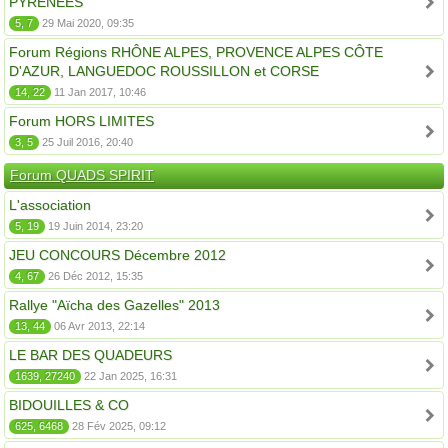
PYRÉNÉES
5, 7
29 Mai 2020, 09:35
Forum Régions RHÔNE ALPES, PROVENCE ALPES CÔTE
D'AZUR, LANGUEDOC ROUSSILLON et CORSE
14, 22
11 Jan 2017, 10:46
Forum HORS LIMITES
3, 5
25 Juil 2016, 20:40
Forum QUADS SPIRIT
L'association
5, 19
19 Juin 2014, 23:20
JEU CONCOURS Décembre 2012
4, 67
26 Déc 2012, 15:35
Rallye "Aïcha des Gazelles" 2013
13, 44
06 Avr 2013, 22:14
LE BAR DES QUADEURS
1639, 27240
22 Jan 2025, 16:31
BIDOUILLES & CO
625, 6468
28 Fév 2025, 09:12