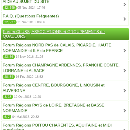
AIDE AU SUJET DU SITE
32, 349
05 Nov 2024, 17:46
F.A.Q. (Questions Fréquentes)
32, 237
21 Nov 2010, 08:06
Forum CLUBS, ASSOCIATIONS et GROUPEMENTS de
QUADEURS
Forum Régions NORD PAS de CALAIS, PICARDIE, HAUTE
NORMANDIE et ILE de FRANCE
23, 36
14 Nov 2016, 21:26
Forum Régions CHAMPAGNE ARDENNES, FRANCHE COMTE,
LORRAINE et ALSACE
20, 34
16 Fév 2020, 16:52
Forum Régions CENTRE, BOURGOGNE, LIMOUSIN et
AUVERGNE
8, 13
12 Oct 2015, 12:20
Forum Régions PAYS de LOIRE, BRETAGNE et BASSE
NORMANDIE
5, 7
04 Mai 2017, 20:32
Forum Régions POITOU CHARENTES, AQUITAINE et MIDI