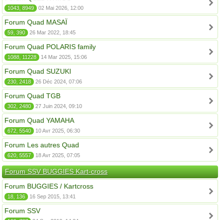
1043, 8949
02 Mai 2026, 12:00
Forum Quad MASAÏ
59, 390
26 Mar 2022, 18:45
Forum Quad POLARIS family
1088, 11228
14 Mar 2025, 15:06
Forum Quad SUZUKI
230, 2418
26 Déc 2024, 07:06
Forum Quad TGB
302, 2480
27 Juin 2024, 09:10
Forum Quad YAMAHA
672, 5540
10 Avr 2025, 06:30
Forum Les autres Quad
620, 5557
18 Avr 2025, 07:05
Forum SSV BUGGIES Kart-cross
Forum BUGGIES / Kartcross
18, 136
16 Sep 2015, 13:41
Forum SSV