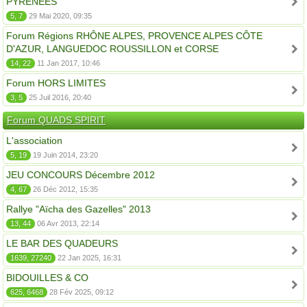
PYRÉNÉES
5, 7
29 Mai 2020, 09:35
Forum Régions RHÔNE ALPES, PROVENCE ALPES CÔTE
D'AZUR, LANGUEDOC ROUSSILLON et CORSE
14, 22
11 Jan 2017, 10:46
Forum HORS LIMITES
3, 5
25 Juil 2016, 20:40
Forum QUADS SPIRIT
L'association
5, 19
19 Juin 2014, 23:20
JEU CONCOURS Décembre 2012
4, 67
26 Déc 2012, 15:35
Rallye "Aïcha des Gazelles" 2013
13, 44
06 Avr 2013, 22:14
LE BAR DES QUADEURS
1639, 27240
22 Jan 2025, 16:31
BIDOUILLES & CO
625, 6468
28 Fév 2025, 09:12