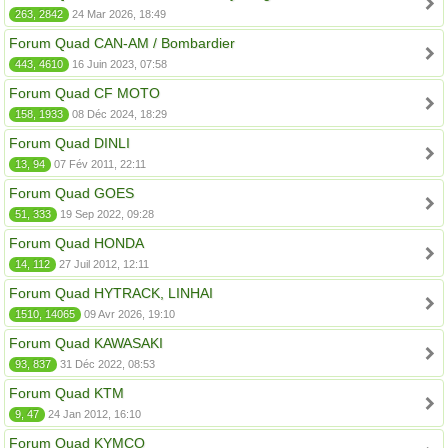
263, 2842
24 Mar 2026, 18:49
Forum Quad CAN-AM / Bombardier
443, 4610
16 Juin 2023, 07:58
Forum Quad CF MOTO
158, 1933
08 Déc 2024, 18:29
Forum Quad DINLI
13, 94
07 Fév 2011, 22:11
Forum Quad GOES
51, 333
19 Sep 2022, 09:28
Forum Quad HONDA
14, 112
27 Juil 2012, 12:11
Forum Quad HYTRACK, LINHAI
1510, 14065
09 Avr 2026, 19:10
Forum Quad KAWASAKI
93, 837
31 Déc 2022, 08:53
Forum Quad KTM
9, 47
24 Jan 2012, 16:10
Forum Quad KYMCO