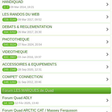
HANDIQUAD
2, 7
09 Mar 2014, 19:21
LES RANDOS DU WEB
729, 5144
09 Mar 2017, 09:52
DEBATS & REGLEMENTATION
334, 5702
26 Mar 2017, 20:30
PHOTOTHEQUE
540, 5524
27 Nov 2024, 20:54
VIDEOTHEQUE
632, 3907
03 Jan 2016, 19:37
ACCESSOIRES & EQUIPEMENTS
249, 2348
28 Sep 2020, 12:31
COMPET' CONNECTION
148, 1261
11 Sep 2012, 20:46
Forum LES MARQUES de Quad
Forum Quad ADLY
14, 109
12 Fév 2025, 13:40
Forum Quad ARCTIC CAT / Massey Fergusson