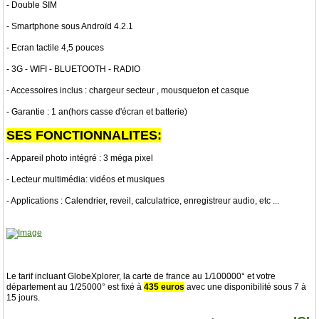
- Double SIM
- Smartphone sous Androïd 4.2.1
- Ecran tactile 4,5 pouces
- 3G - WIFI - BLUETOOTH - RADIO
- Accessoires inclus : chargeur secteur , mousqueton et casque
- Garantie : 1 an(hors casse d'écran et batterie)
SES FONCTIONNALITES:
- Appareil photo intégré : 3 méga pixel
- Lecteur multimédia: vidéos et musiques
- Applications : Calendrier, reveil, calculatrice, enregistreur audio, etc ...
Le tarif incluant GlobeXplorer, la carte de france au 1/100000° et votre
département au 1/25000° est fixé à
435 euros
avec une disponibilité sous 7 à
15 jours.